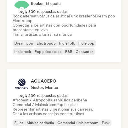
Booker, Etiqueta
&gt; 800 respuestas dadas
Rock alternativo
Música asiática
Funk brasileño
Dream pop
Electropop
Conectar a los artistas con oportunidades para
presentarse en vivo
Firmar artistas o lanzar su música
Dream pop
Electropop
Indie folk
Indie pop
Indie rock
Pop psicodélico
R&B
Cantautor
AGUACERO
Gestor, Mentor
&gt; 200 respuestas dadas
Afrobeat / Afropop
Blues
Música caribeña
Comercial / Mainstream
Pop bailable
Representar artistas y gestionar sus carreras.
Dar a los artistas consejos constructivos
Blues
Música caribeña
Comercial / Mainstream
Funk