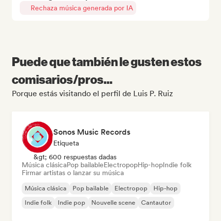
Rechaza música generada por IA
Puede que también le gusten estos
comisarios/pros...
Porque estás visitando el perfil de Luis P. Ruiz
Sonos Music Records
Etiqueta
&gt; 600 respuestas dadas
Música clásica
Pop bailable
Electropop
Hip-hop
Indie folk
Firmar artistas o lanzar su música
Música clásica
Pop bailable
Electropop
Hip-hop
Indie folk
Indie pop
Nouvelle scene
Cantautor