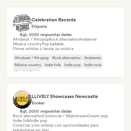
Celebration Records
Etiqueta
&gt; 2000 respuestas dadas
Afrobeat / Afropop
Rock alternativo
Ambiente
Música country
Pop bailable
Firmar artistas o lanzar su música
Afrobeat / Afropop
Rock alternativo
Ambiente
Música country
Indie folk
Indie pop
Indie rock
Jazz moderno
LLIVELY Showcases Newcastle
Booker
&gt; 2000 respuestas dadas
Rock alternativo
Comercial / Mainstream
Dream pop
Indie folk
Indie pop
Conectar a los artistas con oportunidades para
presentarse en vivo