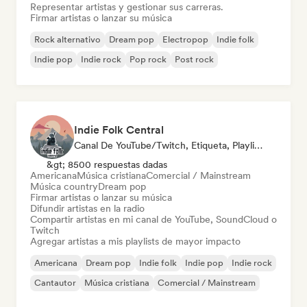
Representar artistas y gestionar sus carreras.
Firmar artistas o lanzar su música
Rock alternativo
Dream pop
Electropop
Indie folk
Indie pop
Indie rock
Pop rock
Post rock
Indie Folk Central
Canal De YouTube/Twitch, Etiqueta, Playlist Curator, Emisoras De Radio
&gt; 8500 respuestas dadas
Americana
Música cristiana
Comercial / Mainstream
Música country
Dream pop
Firmar artistas o lanzar su música
Difundir artistas en la radio
Compartir artistas en mi canal de YouTube, SoundCloud o
Twitch
Agregar artistas a mis playlists de mayor impacto
Americana
Dream pop
Indie folk
Indie pop
Indie rock
Cantautor
Música cristiana
Comercial / Mainstream