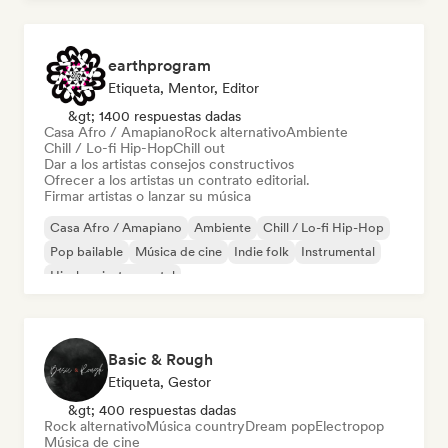
earthprogram
Etiqueta, Mentor, Editor
&gt; 1400 respuestas dadas
Casa Afro / Amapiano
Rock alternativo
Ambiente
Chill / Lo-fi Hip-Hop
Chill out
Dar a los artistas consejos constructivos
Ofrecer a los artistas un contrato editorial.
Firmar artistas o lanzar su música
Casa Afro / Amapiano
Ambiente
Chill / Lo-fi Hip-Hop
Pop bailable
Música de cine
Indie folk
Instrumental
Hip-hop instrumental
Basic & Rough
Etiqueta, Gestor
&gt; 400 respuestas dadas
Rock alternativo
Música country
Dream pop
Electropop
Música de cine