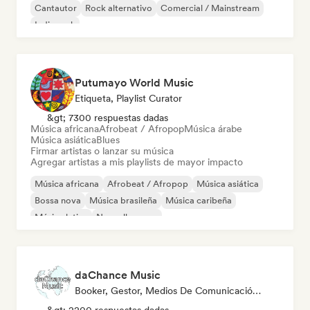
Cantautor
Rock alternativo
Comercial / Mainstream
Indie rock
Putumayo World Music
Etiqueta, Playlist Curator
&gt; 7300 respuestas dadas
Música africana
Afrobeat / Afropop
Música árabe
Música asiática
Blues
Firmar artistas o lanzar su música
Agregar artistas a mis playlists de mayor impacto
Música africana
Afrobeat / Afropop
Música asiática
Bossa nova
Música brasileña
Música caribeña
Música latina
Nouvelle scene
daChance Music
Booker, Gestor, Medios De Comunicación/Periodista