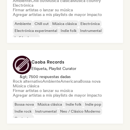
Ambiente
Chill out
Música clásica
Música country
Electrónica
Firmar artistas o lanzar su música
Agregar artistas a mis playlists de mayor impacto
Ambiente
Chill out
Música clásica
Electrónica
Electrónica experimental
Indie folk
Instrumental
Lofi bedroom
Caoba Records
Etiqueta, Playlist Curator
&gt; 7500 respuestas dadas
Rock alternativo
Ambiente
Americana
Bossa nova
Música clásica
Firmar artistas o lanzar su música
Agregar artistas a mis playlists de mayor impacto
Bossa nova
Música clásica
Indie folk
Indie pop
Indie rock
Instrumental
Neo / Clásico Moderno
Cantautor