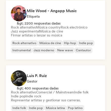
Mile Wood - Angapp Music
Etiqueta
&gt; 2200 respuestas dadas
Rock alternativo
Música country
Rock electrónico
Jazz experimental
Música de cine
Firmar artistas o lanzar su música
Rock alternativo
Música de cine
Hip-hop
Indie pop
Instrumental
Jazz moderno
New wave
Cantautor
Luis P. Ruiz
Gestor
&gt; 400 respuestas dadas
Rock alternativo
Comercial / Mainstream
Indie folk
Indie pop
Indie rock
Representar artistas y gestionar sus carreras.
Indie folk
Indie pop
Música latina
Pop latino