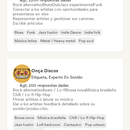
&gt; 2200 respuestas dadas
Rock alternativo
Blues
Dub
Jazz experimental
Funk
Conectar a los artistas con oportunidades para
presentarse en vivo
Representar artistas y gestionar sus carreras.
Escribir artículos
Blues
Funk
Jazz fusión
Indie Dance
Indie folk
Música latina
Metal / Heavy metal
Pop soul
Onça Discos
Etiqueta, Experto En Sonido
&gt; 200 respuestas dadas
Rock alternativo
Beats / Lo-fi
Bossa nova
Música brasileña
Chill / Lo-fi Hip-Hop
Firmar artistas o lanzar su música
Dar a los artistas feedback detallado sobre su
sonido/producción.
Bossa nova
Música brasileña
Chill / Lo-fi Hip-Hop
Jazz fusión
Lofi bedroom
Cantautor
Pop urbano