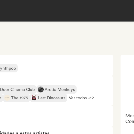
ynthpop
Door Cinema Club
Arctic Monkeys
e
The 1975
Last Dinosaurs
Ver todos +12
Med
Com
dades a estos artistas