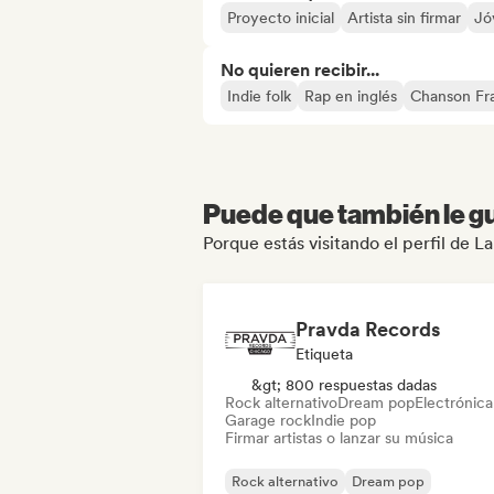
Proyecto inicial
Artista sin firmar
Jó
No quieren recibir...
Indie folk
Rap en inglés
Chanson Fra
Puede que también le gu
Porque estás visitando el perfil de L
Pravda Records
Etiqueta
&gt; 800 respuestas dadas
Rock alternativo
Dream pop
Electrónica
Garage rock
Indie pop
Firmar artistas o lanzar su música
Rock alternativo
Dream pop