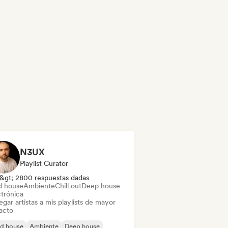
N3UX
Playlist Curator
&gt; 2800 respuestas dadas
d house
Ambiente
Chill out
Deep house
ctrónica
gar artistas a mis playlists de mayor
acto
id house
Ambiente
Deep house