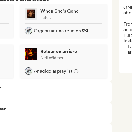
ONL
When She's Gone
abou
Later.
From
an o
Organizar una reunión
Pul
Ins
Ta
Retour en arrière
1
Nell Widmer
Añadido al playlist
n
tan