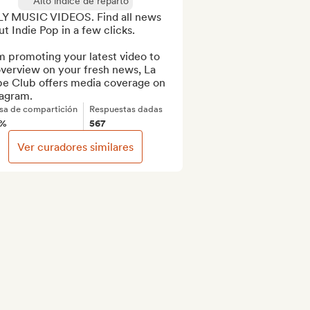
Alto índice de reparto
Y MUSIC VIDEOS. Find all news 
t Indie Pop in a few clicks.

 promoting your latest video to 
verview on your fresh news, La 
pe Club offers media coverage on 
tagram.
sa de compartición
Respuestas dadas
5%
567
Ver curadores similares