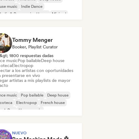
use music
Indie Dance
odic & Progressive House
Minimal
ganic House / Downtempo
Tommy Menger
Booker, Playlist Curator
&gt; 1800 respuestas dadas
ce music
Pop bailable
Deep house
coteca
Electropop
ectar a los artistas con oportunidades
a presentarse en vivo
gar artistas a mis playlists de mayor
acto
nce music
Pop bailable
Deep house
scoteca
Electropop
French house
ench Pop
House music
NUEVO