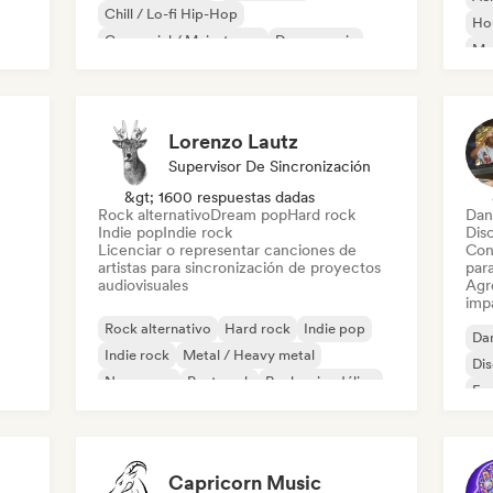
Chill / Lo-fi Hip-Hop
Ho
Comercial / Mainstream
Dance music
Mel
Discoteca
Dream pop
House music
Or
Lorenzo Lautz
Supervisor De Sincronización
&gt; 1600 respuestas dadas
Rock alternativo
Dream pop
Hard rock
Dan
Indie pop
Indie rock
Dis
Licenciar o representar canciones de
Con
artistas para sincronización de proyectos
par
audiovisuales
Agre
imp
Rock alternativo
Hard rock
Indie pop
Da
Indie rock
Metal / Heavy metal
Di
New wave
Post punk
Rock psicodélico
Fr
Capricorn Music