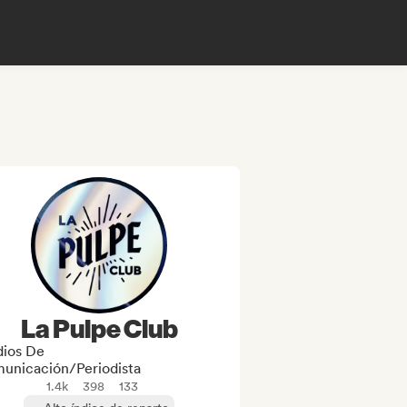
La Pulpe Club
ios De
unicación/Periodista
1.4k
398
133