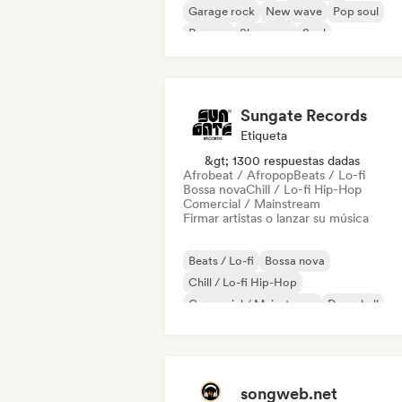
Garage rock
New wave
Pop soul
Reggae
Shoegaze
Soul
Sungate Records
Etiqueta
&gt; 1300 respuestas dadas
Afrobeat / Afropop
Beats / Lo-fi
Bossa nova
Chill / Lo-fi Hip-Hop
Comercial / Mainstream
Firmar artistas o lanzar su música
Beats / Lo-fi
Bossa nova
Chill / Lo-fi Hip-Hop
Comercial / Mainstream
Dancehall
Pop bailable
Hip-hop
Pop soul
songweb.net