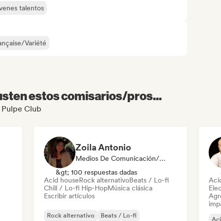
venes talentos
nçaise/Variété
sten estos comisarios/pros...
a Pulpe Club
Zoila Antonio
Medios De Comunicación/Periodista
&gt; 100 respuestas dadas
Acid house
Rock alternativo
Beats / Lo-fi
Aci
Chill / Lo-fi Hip-Hop
Música clásica
Ele
Escribir artículos
Agre
imp
Rock alternativo
Beats / Lo-fi
Ac