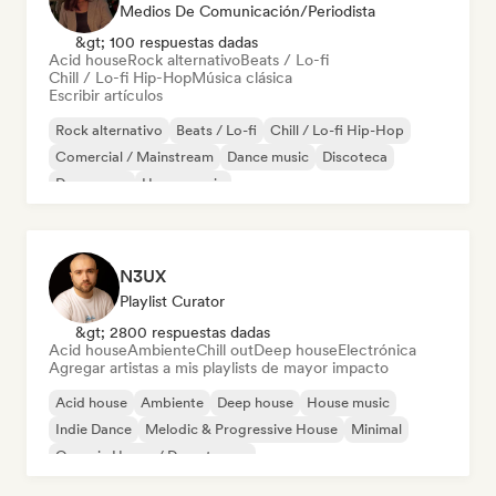
Medios De Comunicación/Periodista
&gt; 100 respuestas dadas
Acid house
Rock alternativo
Beats / Lo-fi
Chill / Lo-fi Hip-Hop
Música clásica
Escribir artículos
Rock alternativo
Beats / Lo-fi
Chill / Lo-fi Hip-Hop
Comercial / Mainstream
Dance music
Discoteca
Dream pop
House music
N3UX
Playlist Curator
&gt; 2800 respuestas dadas
Acid house
Ambiente
Chill out
Deep house
Electrónica
Agregar artistas a mis playlists de mayor impacto
Acid house
Ambiente
Deep house
House music
Indie Dance
Melodic & Progressive House
Minimal
Organic House / Downtempo