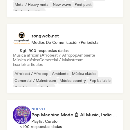
Metal / Heavy metal
New wave
Post punk
Rock psicodélico
songweb.net
Medios De Comunicación/Periodista
&gt; 900 respuestas dadas
Música africana
Afrobeat / Afropop
Ambiente
Música clásica
Comercial / Mainstream
Escribir artículos
Afrobeat / Afropop
Ambiente
Música clásica
Comercial / Mainstream
Música country
Pop bailable
Drill / Jersey
Hip-hop
NUEVO
Pop Machine Mode 🤖 AI Music, Indie Pop & Dream Pop
Playlist Curator
< 100 respuestas dadas