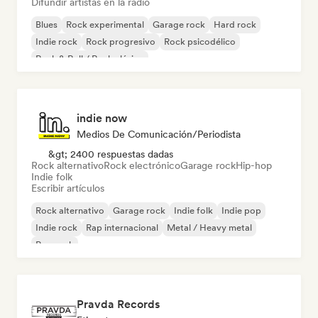
Difundir artistas en la radio
Blues
Rock experimental
Garage rock
Hard rock
Indie rock
Rock progresivo
Rock psicodélico
Rock & Roll / Rock clásico
indie now
Medios De Comunicación/Periodista
&gt; 2400 respuestas dadas
Rock alternativo
Rock electrónico
Garage rock
Hip-hop
Indie folk
Escribir artículos
Rock alternativo
Garage rock
Indie folk
Indie pop
Indie rock
Rap internacional
Metal / Heavy metal
Pop rock
Pravda Records