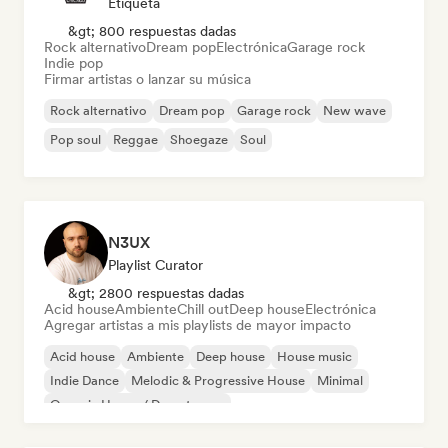
Etiqueta
&gt; 800 respuestas dadas
Rock alternativo
Dream pop
Electrónica
Garage rock
Indie pop
Firmar artistas o lanzar su música
Rock alternativo
Dream pop
Garage rock
New wave
Pop soul
Reggae
Shoegaze
Soul
N3UX
Playlist Curator
&gt; 2800 respuestas dadas
Acid house
Ambiente
Chill out
Deep house
Electrónica
Agregar artistas a mis playlists de mayor impacto
Acid house
Ambiente
Deep house
House music
Indie Dance
Melodic & Progressive House
Minimal
Organic House / Downtempo