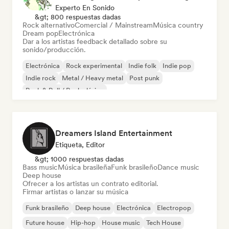
Experto En Sonido
&gt; 800 respuestas dadas
Rock alternativo
Comercial / Mainstream
Música country
Dream pop
Electrónica
Dar a los artistas feedback detallado sobre su
sonido/producción.
Electrónica
Rock experimental
Indie folk
Indie pop
Indie rock
Metal / Heavy metal
Post punk
Rock & Roll / Rock clásico
Dreamers Island Entertainment
Etiqueta, Editor
&gt; 1000 respuestas dadas
Bass music
Música brasileña
Funk brasileño
Dance music
Deep house
Ofrecer a los artistas un contrato editorial.
Firmar artistas o lanzar su música
Funk brasileño
Deep house
Electrónica
Electropop
Future house
Hip-hop
House music
Tech House