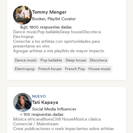
Tommy Menger
Booker, Playlist Curator
&gt; 1800 respuestas dadas
Dance music
Pop bailable
Deep house
Discoteca
Electropop
Conectar a los artistas con oportunidades para
presentarse en vivo
Agregar artistas a mis playlists de mayor impacto
Dance music
Pop bailable
Deep house
Discoteca
Electropop
French house
French Pop
House music
NUEVO
Tati Kapaya
Social Media Influencer
< 100 respuestas dadas
Música africana
Blues
Chill House
Música clásica
Comercial / Mainstream
Crear publicaciones o reels impactantes sobre artistas