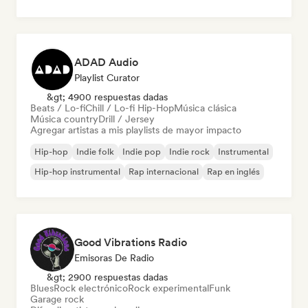
ADAD Audio
Playlist Curator
&gt; 4900 respuestas dadas
Beats / Lo-fi
Chill / Lo-fi Hip-Hop
Música clásica
Música country
Drill / Jersey
Agregar artistas a mis playlists de mayor impacto
Hip-hop
Indie folk
Indie pop
Indie rock
Instrumental
Hip-hop instrumental
Rap internacional
Rap en inglés
Good Vibrations Radio
Emisoras De Radio
&gt; 2900 respuestas dadas
Blues
Rock electrónico
Rock experimental
Funk
Garage rock