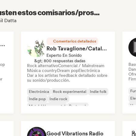
sten estos comisarios/pros...
il Datta
Comentarios detallados
RAP FRANÇAIS 2026 🔥🇫🇷 (Way Records)
Rob Tavaglione/Catalyst Recording
Experto En Sonido
&gt; 800 respuestas dadas
Hop
Bas
Rock alternativo
Comercial / Mainstream
Dan
Música country
Dream pop
Electrónica
Ofre
Dar a los artistas feedback detallado sobre
or
Firm
su sonido/producción.
Fun
Electrónica
Rock experimental
Indie folk
El
Indie pop
Indie rock
Ho
Metal / Heavy metal
Post punk
Rock & Roll / Rock clásico
Good Vibrations Radio