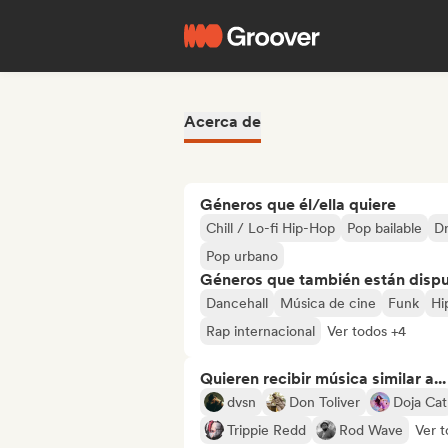
Acerca de
Géneros que él/ella quiere
Chill / Lo-fi Hip-Hop
Pop bailable
Dr
Pop urbano
Géneros que también están dispue
Dancehall
Música de cine
Funk
Hi
Rap internacional
Ver todos +4
Quieren recibir música similar a...
dvsn
Don Toliver
Doja Cat
Trippie Redd
Rod Wave
Ver t