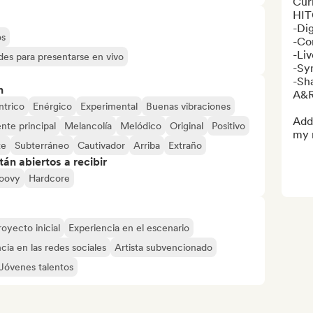
Curr
HIT
-Dig
os
-Co
-Liv
des para presentarse en vivo
-Sy
-Sh
n
A&R'
ntrico
Enérgico
Experimental
Buenas vibraciones
Add 
nte principal
Melancolía
Melódico
Original
Positivo
my 
te
Subterráneo
Cautivador
Arriba
Extraño
án abiertos a recibir
oovy
Hardcore
royecto inicial
Experiencia en el escenario
cia en las redes sociales
Artista subvencionado
Jóvenes talentos