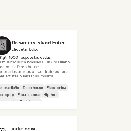
Dreamers Island Entertainment
Etiqueta, Editor
&gt; 1000 respuestas dadas
s music
Música brasileña
Funk brasileño
ce music
Deep house
cer a los artistas un contrato editorial.
ar artistas o lanzar su música
k brasileño
Deep house
Electrónica
ectropop
Future house
Hip-hop
use music
Tech House
indie now