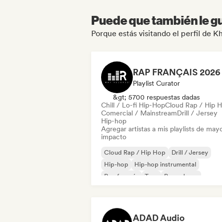
Puede que también le gu
Porque estás visitando el perfil de Kh
Playlist Curator
&gt; 5700 respuestas dadas
Chill / Lo-fi Hip-Hop
Cloud Rap / Hip 
Comercial / Mainstream
Drill / Jersey
Hip-hop
Agregar artistas a mis playlists de may
impacto
Cloud Rap / Hip Hop
Drill / Jersey
Hip-hop
Hip-hop instrumental
Rap francés
Trap
Pop urbano
Chill / Lo-fi Hip-Hop
ADAD Audio