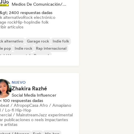
Medios De Comunicación/Periodista
&gt; 2400 respuestas dadas
k alternativo
Rock electrónico
age rock
Hip-hop
Indie folk
ibir artículos
k alternativo
Garage rock
Indie folk
ie pop
Indie rock
Rap internacional
al / Heavy metal
Pop rock
NUEVO
Zhakira Razhé
Social Media Influencer
< 100 respuestas dadas
obeat / Afropop
Casa Afro / Amapiano
l / Lo-fi Hip-Hop
ercial / Mainstream
Jazz experimental
ar publicaciones o reels impactantes
e artistas
robeat / Afropop
Funk
Hip-hop