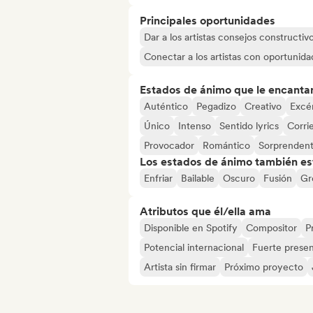
Principales oportunidades
Dar a los artistas consejos constructiv
Conectar a los artistas con oportunida
Estados de ánimo que le encanta
Auténtico
Pegadizo
Creativo
Excé
Único
Intenso
Sentido lyrics
Corrie
Provocador
Romántico
Sorprenden
Los estados de ánimo también est
Enfriar
Bailable
Oscuro
Fusión
Gr
Atributos que él/ella ama
Disponible en Spotify
Compositor
P
Potencial internacional
Fuerte presen
Artista sin firmar
Próximo proyecto