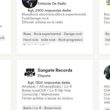
Emisoras De Radio
&gt; 2900 respuestas dadas
Blues
Rock electrónico
Rock experimental
Roc
Funk
Garage rock
Gar
Difundir artistas en la radio
Escr
or
Blues
Rock experimental
Garage rock
Roc
ock
Hard rock
Indie rock
Rock progresivo
Ind
Rock psicodélico
Met
Rock & Roll / Rock clásico
Sungate Records
Etiqueta
&gt; 1300 respuestas dadas
Afrobeat / Afropop
Beats / Lo-fi
Afr
Bossa nova
Chill / Lo-fi Hip-Hop
Chil
Comercial / Mainstream
Com
Firmar artistas o lanzar su música
Cre
sobr
Beats / Lo-fi
Bossa nova
Af