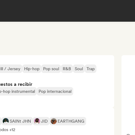
ill / Jersey
Hip-hop
Pop soul
R&B
Soul
Trap
stos a recibir
p-hop instrumental
Pop internacional
SAINt JHN
JID
EARTHGANG
odos +12