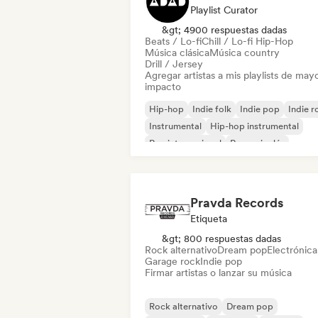
Playlist Curator
&gt; 4900 respuestas dadas
Beats / Lo-fi
Chill / Lo-fi Hip-Hop
Música clásica
Música country
Drill / Jersey
Agregar artistas a mis playlists de may
impacto
Hip-hop
Indie folk
Indie pop
Indie r
Instrumental
Hip-hop instrumental
Rap internacional
Rap en inglés
Pravda Records
Etiqueta
&gt; 800 respuestas dadas
Rock alternativo
Dream pop
Electrónica
Garage rock
Indie pop
Firmar artistas o lanzar su música
Rock alternativo
Dream pop