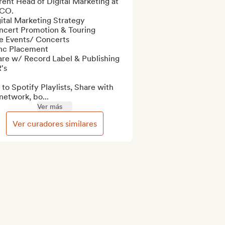
ent Head of Digital Marketing at 
CO. 

ital Marketing Strategy

ncert Promotion & Touring

e Events/ Concerts

nc Placement

are w/ Record Label & Publishing 
s

to Spotify Playlists, Share with 
network, bo...
Ver más
Ver curadores similares