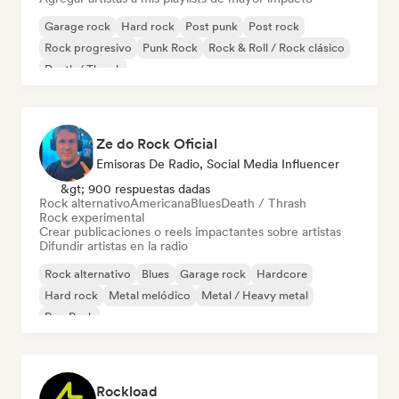
Garage rock
Hard rock
Post punk
Post rock
Rock progresivo
Punk Rock
Rock & Roll / Rock clásico
Death / Thrash
Ze do Rock Oficial
Emisoras De Radio, Social Media Influencer
&gt; 900 respuestas dadas
Rock alternativo
Americana
Blues
Death / Thrash
Rock experimental
Crear publicaciones o reels impactantes sobre artistas
Difundir artistas en la radio
Rock alternativo
Blues
Garage rock
Hardcore
Hard rock
Metal melódico
Metal / Heavy metal
Pop Punk
Rockload