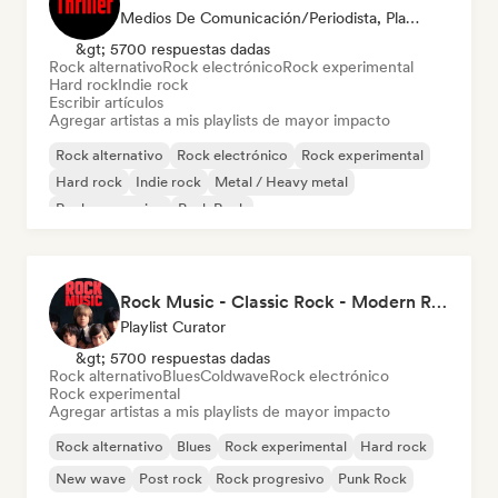
Medios De Comunicación/Periodista, Playlist Curator
&gt; 5700 respuestas dadas
Rock alternativo
Rock electrónico
Rock experimental
Hard rock
Indie rock
Escribir artículos
Agregar artistas a mis playlists de mayor impacto
Rock alternativo
Rock electrónico
Rock experimental
Hard rock
Indie rock
Metal / Heavy metal
Rock progresivo
Punk Rock
Rock Music - Classic Rock - Modern Rock
Playlist Curator
&gt; 5700 respuestas dadas
Rock alternativo
Blues
Coldwave
Rock electrónico
Rock experimental
Agregar artistas a mis playlists de mayor impacto
Rock alternativo
Blues
Rock experimental
Hard rock
New wave
Post rock
Rock progresivo
Punk Rock