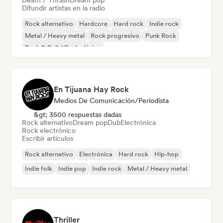
Death / Thrash
Dream pop
Difundir artistas en la radio
Rock alternativo
Hardcore
Hard rock
Indie rock
Metal / Heavy metal
Rock progresivo
Punk Rock
Rock & Roll / Rock clásico
En Tijuana Hay Rock
Medios De Comunicación/Periodista
&gt; 3500 respuestas dadas
Rock alternativo
Dream pop
Dub
Electrónica
Rock electrónico
Escribir artículos
Rock alternativo
Electrónica
Hard rock
Hip-hop
Indie folk
Indie pop
Indie rock
Metal / Heavy metal
Thriller