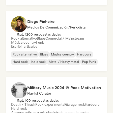
Diego Pinheiro
Medios De Comunicación/Periodista
&gt; 1200 respuestas dadas
Rock alternativo
Blues
Comercial / Mainstream
Música country
Funk
Escribir artículos
Rock alternativo
Blues
Música country
Hardcore
Hard rock
Indie rock
Metal / Heavy metal
Pop Punk
Military Music 2024 🪖 Rock Motivation
Playlist Curator
&gt; 100 respuestas dadas
Death / Thrash
Rock experimental
Garage rock
Hardcore
Hard rock
Agregar artistas a mis playlists de mayor impacto