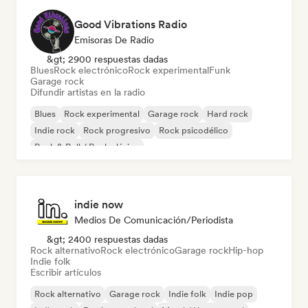
Good Vibrations Radio
Emisoras De Radio
&gt; 2900 respuestas dadas
Blues
Rock electrónico
Rock experimental
Funk
Garage rock
Difundir artistas en la radio
Blues
Rock experimental
Garage rock
Hard rock
Indie rock
Rock progresivo
Rock psicodélico
Rock & Roll / Rock clásico
indie now
Medios De Comunicación/Periodista
&gt; 2400 respuestas dadas
Rock alternativo
Rock electrónico
Garage rock
Hip-hop
Indie folk
Escribir artículos
Rock alternativo
Garage rock
Indie folk
Indie pop