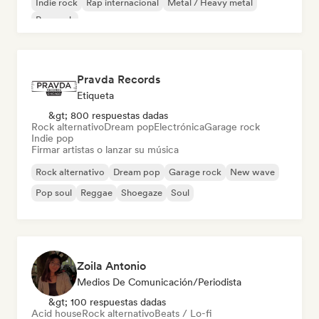
Indie rock
Rap internacional
Metal / Heavy metal
Pop rock
Pravda Records
Etiqueta
&gt; 800 respuestas dadas
Rock alternativo
Dream pop
Electrónica
Garage rock
Indie pop
Firmar artistas o lanzar su música
Rock alternativo
Dream pop
Garage rock
New wave
Pop soul
Reggae
Shoegaze
Soul
Zoila Antonio
Medios De Comunicación/Periodista
&gt; 100 respuestas dadas
Acid house
Rock alternativo
Beats / Lo-fi