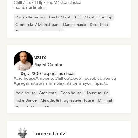
Chill / Lo-fi Hip-Hop
Música clásica
Escribir artículos
Rock alternativo
Beats / Lo-fi
Chill / Lo-fi Hip-Hop
Comercial / Mainstream
Dance music
Discoteca
Dream pop
House music
N3UX
Playlist Curator
&gt; 2800 respuestas dadas
Acid house
Ambiente
Chill out
Deep house
Electrónica
Agregar artistas a mis playlists de mayor impacto
Acid house
Ambiente
Deep house
House music
Indie Dance
Melodic & Progressive House
Minimal
Organic House / Downtempo
Lorenzo Lautz