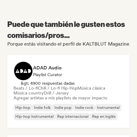
Puede que también le gusten estos
comisarios/pros...
Porque estás visitando el perfil de KALTBLUT Magazine
ADAD Audio
Playlist Curator
&gt; 4900 respuestas dadas
Beats / Lo-fi
Chill / Lo-fi Hip-Hop
Música clásica
Música country
Drill / Jersey
Agregar artistas a mis playlists de mayor impacto
Hip-hop
Indie folk
Indie pop
Indie rock
Instrumental
Hip-hop instrumental
Rap internacional
Rap en inglés