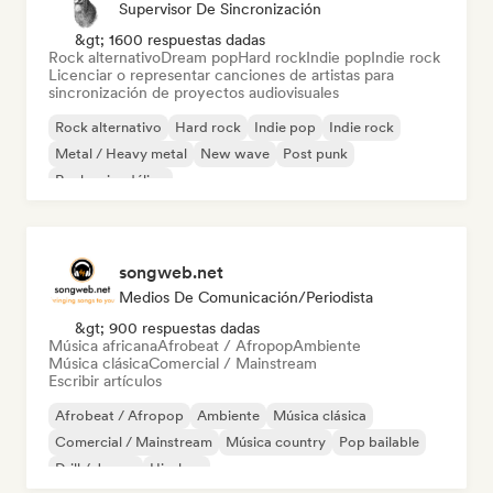
Supervisor De Sincronización
&gt; 1600 respuestas dadas
Rock alternativo
Dream pop
Hard rock
Indie pop
Indie rock
Licenciar o representar canciones de artistas para
sincronización de proyectos audiovisuales
Rock alternativo
Hard rock
Indie pop
Indie rock
Metal / Heavy metal
New wave
Post punk
Rock psicodélico
songweb.net
Medios De Comunicación/Periodista
&gt; 900 respuestas dadas
Música africana
Afrobeat / Afropop
Ambiente
Música clásica
Comercial / Mainstream
Escribir artículos
Afrobeat / Afropop
Ambiente
Música clásica
Comercial / Mainstream
Música country
Pop bailable
Drill / Jersey
Hip-hop