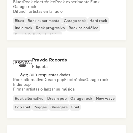
Blues
Rock electrónico
Rock experimental
Funk
Garage rock
Difundir artistas en la radio
Blues
Rock experimental
Garage rock
Hard rock
Indie rock
Rock progresivo
Rock psicodélico
Rock & Roll / Rock clásico
Pravda Records
Etiqueta
&gt; 800 respuestas dadas
Rock alternativo
Dream pop
Electrónica
Garage rock
Indie pop
Firmar artistas o lanzar su música
Rock alternativo
Dream pop
Garage rock
New wave
Pop soul
Reggae
Shoegaze
Soul