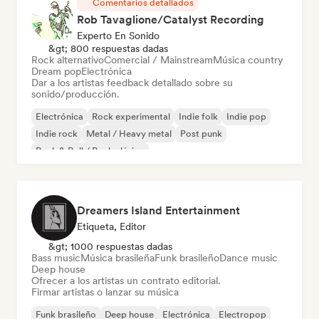
Comentarios detallados
Rob Tavaglione/Catalyst Recording
Experto En Sonido
&gt; 800 respuestas dadas
Rock alternativo
Comercial / Mainstream
Música country
Dream pop
Electrónica
Dar a los artistas feedback detallado sobre su
sonido/producción.
Electrónica
Rock experimental
Indie folk
Indie pop
Indie rock
Metal / Heavy metal
Post punk
Rock & Roll / Rock clásico
Dreamers Island Entertainment
Etiqueta, Editor
&gt; 1000 respuestas dadas
Bass music
Música brasileña
Funk brasileño
Dance music
Deep house
Ofrecer a los artistas un contrato editorial.
Firmar artistas o lanzar su música
Funk brasileño
Deep house
Electrónica
Electropop