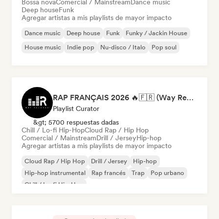
Bossa nova
Comercial / Mainstream
Dance music
Deep house
Funk
Agregar artistas a mis playlists de mayor impacto
Dance music
Deep house
Funk
Funky / Jackin House
House music
Indie pop
Nu-disco / Italo
Pop soul
RAP FRANÇAIS 2026 🔥🇫🇷 (Way Records)
Playlist Curator
&gt; 5700 respuestas dadas
Chill / Lo-fi Hip-Hop
Cloud Rap / Hip Hop
Comercial / Mainstream
Drill / Jersey
Hip-hop
Agregar artistas a mis playlists de mayor impacto
Cloud Rap / Hip Hop
Drill / Jersey
Hip-hop
Hip-hop instrumental
Rap francés
Trap
Pop urbano
Chill / Lo-fi Hip-Hop