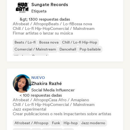
Sungate Records
Etiqueta
&gt; 1300 respuestas dadas
Afrobeat / Afropop
Beats / Lo-fi
Bossa nova
Chill / Lo-fi Hip-Hop
Comercial / Mainstream
Firmar artistas o lanzar su música
Beats / Lo-fi
Bossa nova
Chill / Lo-fi Hip-Hop
Comercial / Mainstream
Dancehall
Pop bailable
Hip-hop
Pop soul
NUEVO
Zhakira Razhé
Social Media Influencer
< 100 respuestas dadas
Afrobeat / Afropop
Casa Afro / Amapiano
Chill / Lo-fi Hip-Hop
Comercial / Mainstream
Jazz experimental
Crear publicaciones o reels impactantes sobre artistas
Afrobeat / Afropop
Funk
Hip-hop
Jazz moderno