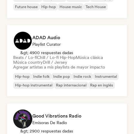
Future house
Hip-hop
House music
Tech House
ADAD Audio
Playlist Curator
&gt; 4900 respuestas dadas
Beats / Lo-fi
Chill / Lo-fi Hip-Hop
Música clásica
Música country
Drill / Jersey
Agregar artistas a mis playlists de mayor impacto
Hip-hop
Indie folk
Indie pop
Indie rock
Instrumental
Hip-hop instrumental
Rap internacional
Rap en inglés
Good Vibrations Radio
Emisoras De Radio
&gt; 2900 respuestas dadas