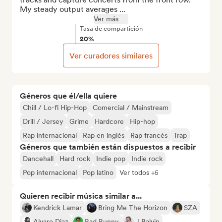
My steady output averages ...
Ver más
Tasa de compartición
20%
Ver curadores similares
Géneros que él/ella quiere
Chill / Lo-fi Hip-Hop
Comercial / Mainstream
Drill / Jersey
Grime
Hardcore
Hip-hop
Rap internacional
Rap en inglés
Rap francés
Trap
Géneros que también están dispuestos a recibir
Dancehall
Hard rock
Indie pop
Indie rock
Pop internacional
Pop latino
Ver todos +5
Quieren recibir música similar a...
Kendrick Lamar
Bring Me The Horizon
SZA
Alvaro Diaz
Bad Bunny
J Balvin