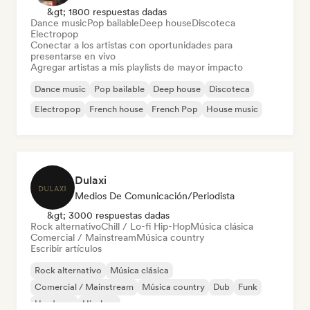
&gt; 1800 respuestas dadas
Dance music
Pop bailable
Deep house
Discoteca
Electropop
Conectar a los artistas con oportunidades para
presentarse en vivo
Agregar artistas a mis playlists de mayor impacto
Dance music
Pop bailable
Deep house
Discoteca
Electropop
French house
French Pop
House music
Dulaxi
Medios De Comunicación/Periodista
&gt; 3000 respuestas dadas
Rock alternativo
Chill / Lo-fi Hip-Hop
Música clásica
Comercial / Mainstream
Música country
Escribir artículos
Rock alternativo
Música clásica
Comercial / Mainstream
Música country
Dub
Funk
Hardcore
Hip-hop