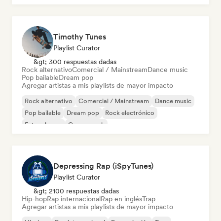
Timothy Tunes
Playlist Curator
&gt; 300 respuestas dadas
Rock alternativo
Comercial / Mainstream
Dance music
Pop bailable
Dream pop
Agregar artistas a mis playlists de mayor impacto
Rock alternativo
Comercial / Mainstream
Dance music
Pop bailable
Dream pop
Rock electrónico
Future house
Garage rock
Depressing Rap (iSpyTunes)
Playlist Curator
&gt; 2100 respuestas dadas
Hip-hop
Rap internacional
Rap en inglés
Trap
Agregar artistas a mis playlists de mayor impacto