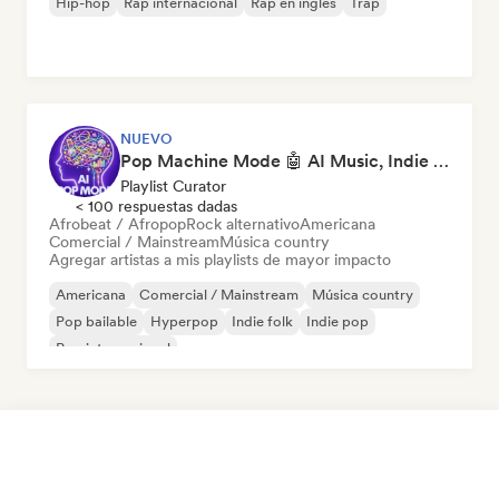
Hip-hop
Rap internacional
Rap en inglés
Trap
NUEVO
Pop Machine Mode 🤖 AI Music, Indie Pop & Dream Pop
Playlist Curator
< 100 respuestas dadas
Afrobeat / Afropop
Rock alternativo
Americana
Comercial / Mainstream
Música country
Agregar artistas a mis playlists de mayor impacto
Americana
Comercial / Mainstream
Música country
Pop bailable
Hyperpop
Indie folk
Indie pop
Pop internacional