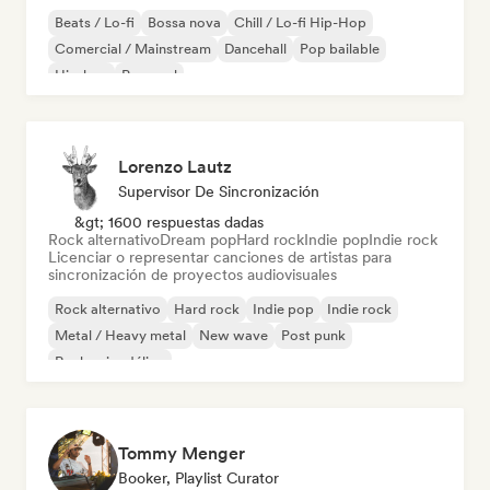
Beats / Lo-fi
Bossa nova
Chill / Lo-fi Hip-Hop
Comercial / Mainstream
Dancehall
Pop bailable
Hip-hop
Pop soul
Lorenzo Lautz
Supervisor De Sincronización
&gt; 1600 respuestas dadas
Rock alternativo
Dream pop
Hard rock
Indie pop
Indie rock
Licenciar o representar canciones de artistas para
sincronización de proyectos audiovisuales
Rock alternativo
Hard rock
Indie pop
Indie rock
Metal / Heavy metal
New wave
Post punk
Rock psicodélico
Tommy Menger
Booker, Playlist Curator