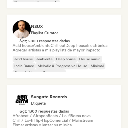
Dream pop
House music
N3UX
Playlist Curator
&gt; 2800 respuestas dadas
Acid house
Ambiente
Chill out
Deep house
Electrónica
Agregar artistas a mis playlists de mayor impacto
Acid house
Ambiente
Deep house
House music
Indie Dance
Melodic & Progressive House
Minimal
Organic House / Downtempo
Sungate Records
Etiqueta
&gt; 1300 respuestas dadas
Afrobeat / Afropop
Beats / Lo-fi
Bossa nova
Chill / Lo-fi Hip-Hop
Comercial / Mainstream
Firmar artistas o lanzar su música