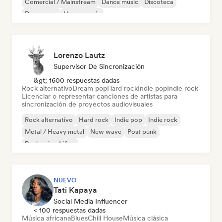
Comercial / Mainstream
Dance music
Discoteca
Dream pop
House music
Lorenzo Lautz
Supervisor De Sincronización
&gt; 1600 respuestas dadas
Rock alternativo
Dream pop
Hard rock
Indie pop
Indie rock
Licenciar o representar canciones de artistas para
sincronización de proyectos audiovisuales
Rock alternativo
Hard rock
Indie pop
Indie rock
Metal / Heavy metal
New wave
Post punk
Rock psicodélico
NUEVO
Tati Kapaya
Social Media Influencer
< 100 respuestas dadas
Música africana
Blues
Chill House
Música clásica