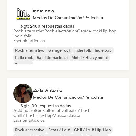
indie now
Medios De Comunicación/Periodista
&gt; 2400 respuestas dadas
Rock alternativo
Rock electrónico
Garage rock
Hip-hop
Indie folk
Escribir artículos
Rock alternativo
Garage rock
Indie folk
Indie pop
Indie rock
Rap internacional
Metal / Heavy metal
Pop rock
Zoila Antonio
Medios De Comunicación/Periodista
&gt; 100 respuestas dadas
Acid house
Rock alternativo
Beats / Lo-fi
Chill / Lo-fi Hip-Hop
Música clásica
Escribir artículos
Rock alternativo
Beats / Lo-fi
Chill / Lo-fi Hip-Hop