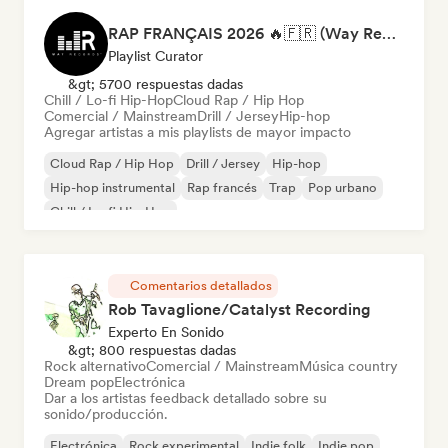
RAP FRANÇAIS 2026 🔥🇫🇷 (Way Records)
Playlist Curator
&gt; 5700 respuestas dadas
Chill / Lo-fi Hip-Hop
Cloud Rap / Hip Hop
Comercial / Mainstream
Drill / Jersey
Hip-hop
Agregar artistas a mis playlists de mayor impacto
Cloud Rap / Hip Hop
Drill / Jersey
Hip-hop
Hip-hop instrumental
Rap francés
Trap
Pop urbano
Chill / Lo-fi Hip-Hop
Comentarios detallados
Rob Tavaglione/Catalyst Recording
Experto En Sonido
&gt; 800 respuestas dadas
Rock alternativo
Comercial / Mainstream
Música country
Dream pop
Electrónica
Dar a los artistas feedback detallado sobre su
sonido/producción.
Electrónica
Rock experimental
Indie folk
Indie pop