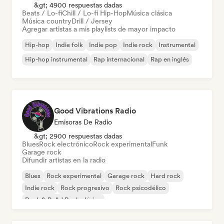
&gt; 4900 respuestas dadas
Beats / Lo-fi
Chill / Lo-fi Hip-Hop
Música clásica
Música country
Drill / Jersey
Agregar artistas a mis playlists de mayor impacto
Hip-hop
Indie folk
Indie pop
Indie rock
Instrumental
Hip-hop instrumental
Rap internacional
Rap en inglés
Good Vibrations Radio
Emisoras De Radio
&gt; 2900 respuestas dadas
Blues
Rock electrónico
Rock experimental
Funk
Garage rock
Difundir artistas en la radio
Blues
Rock experimental
Garage rock
Hard rock
Indie rock
Rock progresivo
Rock psicodélico
Rock & Roll / Rock clásico