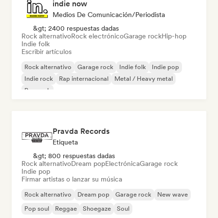
indie now
Medios De Comunicación/Periodista
&gt; 2400 respuestas dadas
Rock alternativo
Rock electrónico
Garage rock
Hip-hop
Indie folk
Escribir artículos
Rock alternativo
Garage rock
Indie folk
Indie pop
Indie rock
Rap internacional
Metal / Heavy metal
Pop rock
Pravda Records
Etiqueta
&gt; 800 respuestas dadas
Rock alternativo
Dream pop
Electrónica
Garage rock
Indie pop
Firmar artistas o lanzar su música
Rock alternativo
Dream pop
Garage rock
New wave
Pop soul
Reggae
Shoegaze
Soul