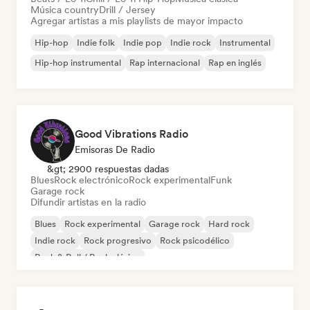
Música country
Drill / Jersey
Agregar artistas a mis playlists de mayor impacto
Hip-hop
Indie folk
Indie pop
Indie rock
Instrumental
Hip-hop instrumental
Rap internacional
Rap en inglés
Good Vibrations Radio
Emisoras De Radio
&gt; 2900 respuestas dadas
Blues
Rock electrónico
Rock experimental
Funk
Garage rock
Difundir artistas en la radio
Blues
Rock experimental
Garage rock
Hard rock
Indie rock
Rock progresivo
Rock psicodélico
Rock & Roll / Rock clásico