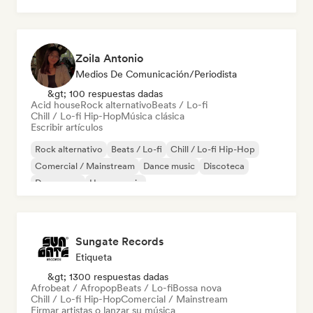
Zoila Antonio
Medios De Comunicación/Periodista
&gt; 100 respuestas dadas
Acid house
Rock alternativo
Beats / Lo-fi
Chill / Lo-fi Hip-Hop
Música clásica
Escribir artículos
Rock alternativo
Beats / Lo-fi
Chill / Lo-fi Hip-Hop
Comercial / Mainstream
Dance music
Discoteca
Dream pop
House music
Sungate Records
Etiqueta
&gt; 1300 respuestas dadas
Afrobeat / Afropop
Beats / Lo-fi
Bossa nova
Chill / Lo-fi Hip-Hop
Comercial / Mainstream
Firmar artistas o lanzar su música