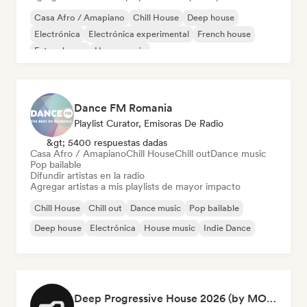
Casa Afro / Amapiano
Chill House
Deep house
Electrónica
Electrónica experimental
French house
Future house
House music
Dance FM Romania
Playlist Curator, Emisoras De Radio
&gt; 5400 respuestas dadas
Casa Afro / Amapiano
Chill House
Chill out
Dance music
Pop bailable
Difundir artistas en la radio
Agregar artistas a mis playlists de mayor impacto
Chill House
Chill out
Dance music
Pop bailable
Deep house
Electrónica
House music
Indie Dance
Deep Progressive House 2026 (by MODERNDEEP)