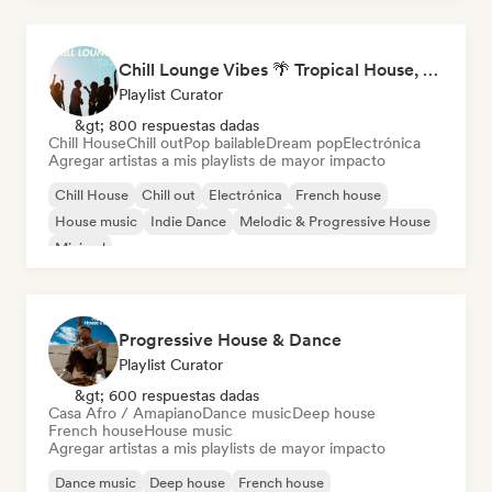
Chill Lounge Vibes 🌴 Tropical House, Deep House & Downtempo
Playlist Curator
&gt; 800 respuestas dadas
Chill House
Chill out
Pop bailable
Dream pop
Electrónica
Agregar artistas a mis playlists de mayor impacto
Chill House
Chill out
Electrónica
French house
House music
Indie Dance
Melodic & Progressive House
Minimal
Progressive House & Dance
Playlist Curator
&gt; 600 respuestas dadas
Casa Afro / Amapiano
Dance music
Deep house
French house
House music
Agregar artistas a mis playlists de mayor impacto
Dance music
Deep house
French house