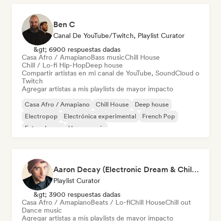
Ben C
Canal De YouTube/Twitch, Playlist Curator
&gt; 6900 respuestas dadas
Casa Afro / Amapiano
Bass music
Chill House
Chill / Lo-fi Hip-Hop
Deep house
Compartir artistas en mi canal de YouTube, SoundCloud o
Twitch
Agregar artistas a mis playlists de mayor impacto
Casa Afro / Amapiano
Chill House
Deep house
Electropop
Electrónica experimental
French Pop
Future house
House music
Aaron Decay (Electronic Dream & Chill Electronic Dream playlists)
Playlist Curator
&gt; 3900 respuestas dadas
Casa Afro / Amapiano
Beats / Lo-fi
Chill House
Chill out
Dance music
Agregar artistas a mis playlists de mayor impacto