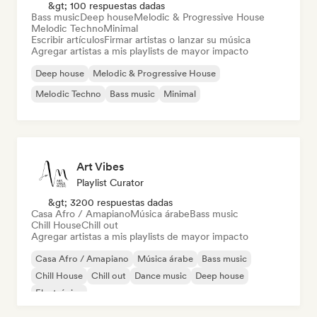
&gt; 100 respuestas dadas
Bass music
Deep house
Melodic & Progressive House
Melodic Techno
Minimal
Escribir artículos
Firmar artistas o lanzar su música
Agregar artistas a mis playlists de mayor impacto
Deep house
Melodic & Progressive House
Melodic Techno
Bass music
Minimal
Art Vibes
Playlist Curator
&gt; 3200 respuestas dadas
Casa Afro / Amapiano
Música árabe
Bass music
Chill House
Chill out
Agregar artistas a mis playlists de mayor impacto
Casa Afro / Amapiano
Música árabe
Bass music
Chill House
Chill out
Dance music
Deep house
Electrónica