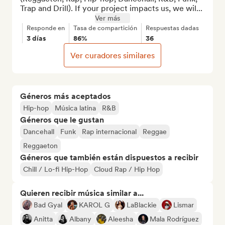
Trap and Drill). If your project impacts us, we wil...
Ver más
Responde en
Tasa de compartición
Respuestas dadas
3 días
86%
36
Ver curadores similares
Géneros más aceptados
Hip-hop
Música latina
R&B
Géneros que le gustan
Dancehall
Funk
Rap internacional
Reggae
Reggaeton
Géneros que también están dispuestos a recibir
Chill / Lo-fi Hip-Hop
Cloud Rap / Hip Hop
Quieren recibir música similar a...
Bad Gyal
KAROL G
LaBlackie
Lismar
Anitta
Albany
Aleesha
Mala Rodríguez