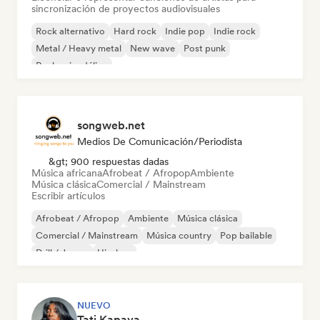
sincronización de proyectos audiovisuales
Rock alternativo
Hard rock
Indie pop
Indie rock
Metal / Heavy metal
New wave
Post punk
Rock psicodélico
songweb.net
Medios De Comunicación/Periodista
&gt; 900 respuestas dadas
Música africana
Afrobeat / Afropop
Ambiente
Música clásica
Comercial / Mainstream
Escribir artículos
Afrobeat / Afropop
Ambiente
Música clásica
Comercial / Mainstream
Música country
Pop bailable
Drill / Jersey
Hip-hop
NUEVO
Tati Kapaya