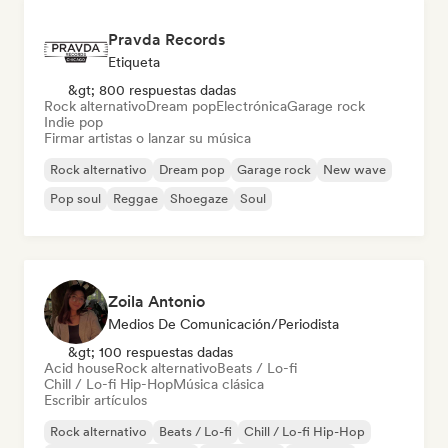
Pravda Records
Etiqueta
&gt; 800 respuestas dadas
Rock alternativo
Dream pop
Electrónica
Garage rock
Indie pop
Firmar artistas o lanzar su música
Rock alternativo
Dream pop
Garage rock
New wave
Pop soul
Reggae
Shoegaze
Soul
Zoila Antonio
Medios De Comunicación/Periodista
&gt; 100 respuestas dadas
Acid house
Rock alternativo
Beats / Lo-fi
Chill / Lo-fi Hip-Hop
Música clásica
Escribir artículos
Rock alternativo
Beats / Lo-fi
Chill / Lo-fi Hip-Hop