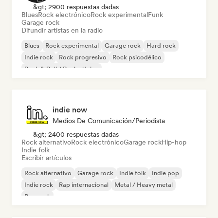
&gt; 2900 respuestas dadas
Blues
Rock electrónico
Rock experimental
Funk
Garage rock
Difundir artistas en la radio
Blues
Rock experimental
Garage rock
Hard rock
Indie rock
Rock progresivo
Rock psicodélico
Rock & Roll / Rock clásico
indie now
Medios De Comunicación/Periodista
&gt; 2400 respuestas dadas
Rock alternativo
Rock electrónico
Garage rock
Hip-hop
Indie folk
Escribir artículos
Rock alternativo
Garage rock
Indie folk
Indie pop
Indie rock
Rap internacional
Metal / Heavy metal
Pop rock