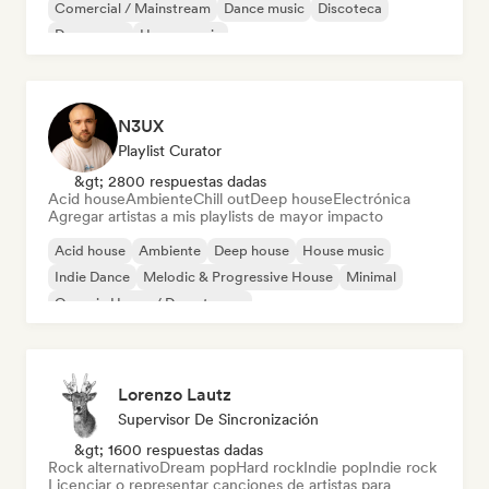
Comercial / Mainstream
Dance music
Discoteca
Dream pop
House music
N3UX
Playlist Curator
&gt; 2800 respuestas dadas
Acid house
Ambiente
Chill out
Deep house
Electrónica
Agregar artistas a mis playlists de mayor impacto
Acid house
Ambiente
Deep house
House music
Indie Dance
Melodic & Progressive House
Minimal
Organic House / Downtempo
Lorenzo Lautz
Supervisor De Sincronización
&gt; 1600 respuestas dadas
Rock alternativo
Dream pop
Hard rock
Indie pop
Indie rock
Licenciar o representar canciones de artistas para