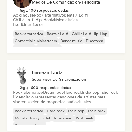
Medios De Comunicación/Periodista
&gt; 100 respuestas dadas
Acid house
Rock alternativo
Beats / Lo-fi
Chill / Lo-fi Hip-Hop
Música clásica
Escribir artículos
Rock alternativo
Beats / Lo-fi
Chill / Lo-fi Hip-Hop
Comercial / Mainstream
Dance music
Discoteca
Dream pop
House music
Lorenzo Lautz
Supervisor De Sincronización
&gt; 1600 respuestas dadas
Rock alternativo
Dream pop
Hard rock
Indie pop
Indie rock
Licenciar o representar canciones de artistas para
sincronización de proyectos audiovisuales
Rock alternativo
Hard rock
Indie pop
Indie rock
Metal / Heavy metal
New wave
Post punk
Rock psicodélico