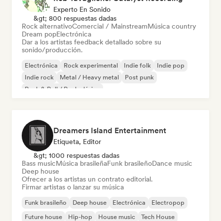
Experto En Sonido
&gt; 800 respuestas dadas
Rock alternativo
Comercial / Mainstream
Música country
Dream pop
Electrónica
Dar a los artistas feedback detallado sobre su
sonido/producción.
Electrónica
Rock experimental
Indie folk
Indie pop
Indie rock
Metal / Heavy metal
Post punk
Rock & Roll / Rock clásico
Dreamers Island Entertainment
Etiqueta, Editor
&gt; 1000 respuestas dadas
Bass music
Música brasileña
Funk brasileño
Dance music
Deep house
Ofrecer a los artistas un contrato editorial.
Firmar artistas o lanzar su música
Funk brasileño
Deep house
Electrónica
Electropop
Future house
Hip-hop
House music
Tech House