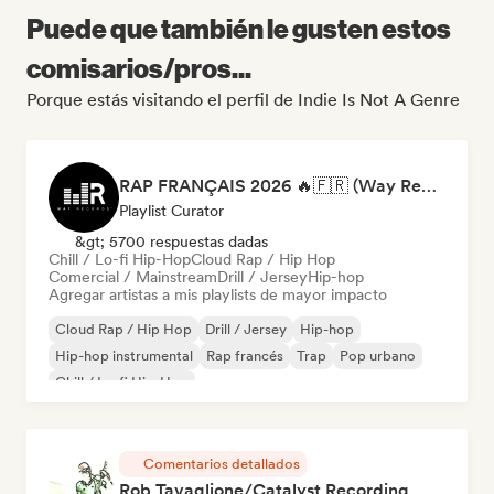
Puede que también le gusten estos
comisarios/pros...
Porque estás visitando el perfil de Indie Is Not A Genre
RAP FRANÇAIS 2026 🔥🇫🇷 (Way Records)
Playlist Curator
&gt; 5700 respuestas dadas
Chill / Lo-fi Hip-Hop
Cloud Rap / Hip Hop
Comercial / Mainstream
Drill / Jersey
Hip-hop
Agregar artistas a mis playlists de mayor impacto
Cloud Rap / Hip Hop
Drill / Jersey
Hip-hop
Hip-hop instrumental
Rap francés
Trap
Pop urbano
Chill / Lo-fi Hip-Hop
Comentarios detallados
Rob Tavaglione/Catalyst Recording