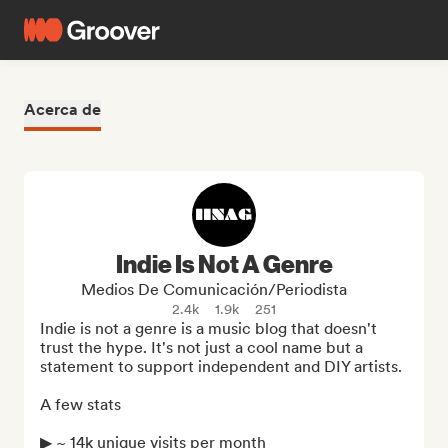
Acerca de
Indie Is Not A Genre
Medios De Comunicación/Periodista
2.4k
1.9k
251
Indie is not a genre is a music blog that doesn't 
trust the hype. It's not just a cool name but a 
statement to support independent and DIY artists.

A few stats

▶︎ ~ 14k unique visits per month
