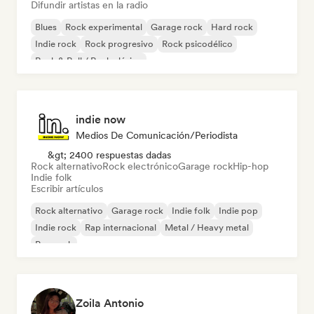
Difundir artistas en la radio
Blues
Rock experimental
Garage rock
Hard rock
Indie rock
Rock progresivo
Rock psicodélico
Rock & Roll / Rock clásico
indie now
Medios De Comunicación/Periodista
&gt; 2400 respuestas dadas
Rock alternativo
Rock electrónico
Garage rock
Hip-hop
Indie folk
Escribir artículos
Rock alternativo
Garage rock
Indie folk
Indie pop
Indie rock
Rap internacional
Metal / Heavy metal
Pop rock
Zoila Antonio