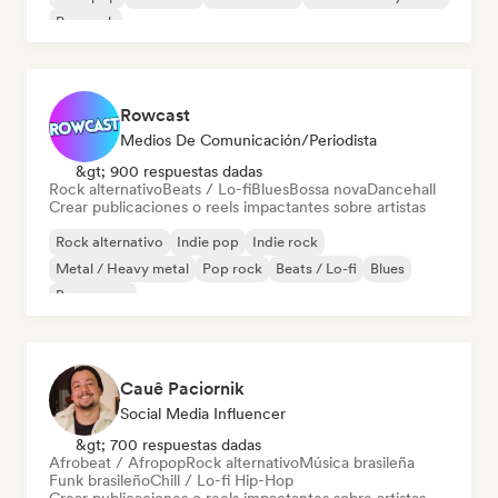
Pop rock
Rowcast
Medios De Comunicación/Periodista
&gt; 900 respuestas dadas
Rock alternativo
Beats / Lo-fi
Blues
Bossa nova
Dancehall
Crear publicaciones o reels impactantes sobre artistas
Rock alternativo
Indie pop
Indie rock
Metal / Heavy metal
Pop rock
Beats / Lo-fi
Blues
Bossa nova
Cauê Paciornik
Social Media Influencer
&gt; 700 respuestas dadas
Afrobeat / Afropop
Rock alternativo
Música brasileña
Funk brasileño
Chill / Lo-fi Hip-Hop