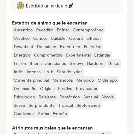
Escribió un artículo
Estados de ánimo que le encantan
Auténtico
Pegadizo
Enfriar
Contemporáneo
Creativo
Curioso
Bailable
Oscuro
Offbeat
Downbeat
Dramático
Excéntrico
Ecléctico
Enérgico
Comprometido
Experimental
Estándar
Fusión
Buenas vibraciones
Groovy
Hardcore
Único
Indie
Intenso
Lo-fi
Sentido lyrics
Corriente principal
Melancolía
Melódico
Midtempo
De ensueño
Original
Positivo
Provocador
Psicológico
Relajante
Romántico
Sensual
Simple
Suave
Sorprendente
Tropical
Subterráneo
Cautivador
Arriba
Extraño
Atributos musicales que le encantan