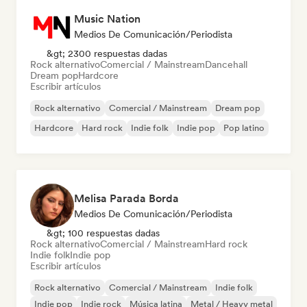
Music Nation
Medios De Comunicación/Periodista
&gt; 2300 respuestas dadas
Rock alternativo
Comercial / Mainstream
Dancehall
Dream pop
Hardcore
Escribir artículos
Rock alternativo
Comercial / Mainstream
Dream pop
Hardcore
Hard rock
Indie folk
Indie pop
Pop latino
Melisa Parada Borda
Medios De Comunicación/Periodista
&gt; 100 respuestas dadas
Rock alternativo
Comercial / Mainstream
Hard rock
Indie folk
Indie pop
Escribir artículos
Rock alternativo
Comercial / Mainstream
Indie folk
Indie pop
Indie rock
Música latina
Metal / Heavy metal