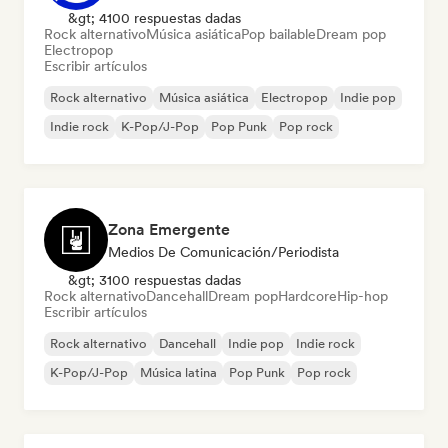
&gt; 4100 respuestas dadas
Rock alternativo
Música asiática
Pop bailable
Dream pop
Electropop
Escribir artículos
Rock alternativo
Música asiática
Electropop
Indie pop
Indie rock
K-Pop/J-Pop
Pop Punk
Pop rock
Zona Emergente
Medios De Comunicación/Periodista
&gt; 3100 respuestas dadas
Rock alternativo
Dancehall
Dream pop
Hardcore
Hip-hop
Escribir artículos
Rock alternativo
Dancehall
Indie pop
Indie rock
K-Pop/J-Pop
Música latina
Pop Punk
Pop rock