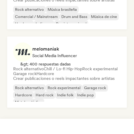
Crear publicaciones o reels impactantes sobre artistas
Rock alternativo
Música brasileña
Comercial / Mainstream
Drum and Bass
Música de cine
Hardcore
Indie pop
Rap internacional
melomaniak
Social Media Influencer
&gt; 400 respuestas dadas
Rock alternativo
Chill / Lo-fi Hip-Hop
Rock experimental
Garage rock
Hardcore
Crear publicaciones o reels impactantes sobre artistas
Rock alternativo
Rock experimental
Garage rock
Hardcore
Hard rock
Indie folk
Indie pop
Metal melódico