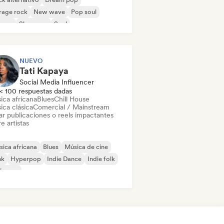
rage rock
New wave
Pop soul
ggae
Shoegaze
Soul
NUEVO
Tati Kapaya
Social Media Influencer
< 100 respuestas dadas
ica africana
Blues
Chill House
ica clásica
Comercial / Mainstream
ar publicaciones o reels impactantes
e artistas
ica africana
Blues
Música de cine
nk
Hyperpop
Indie Dance
Indie folk
ie pop