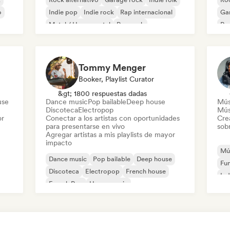
o
Indie pop
Indie rock
Rap internacional
Ga
Metal / Heavy metal
Pop rock
Re
Tommy Menger
Booker, Playlist Curator
&gt; 1800 respuestas dadas
use
Dance music
Pop bailable
Deep house
Mús
Discoteca
Electropop
Mús
or
Conectar a los artistas con oportunidades
Cre
para presentarse en vivo
sobr
Agregar artistas a mis playlists de mayor
impacto
Mús
Dance music
Pop bailable
Deep house
Fu
Discoteca
Electropop
French house
Ind
French Pop
House music