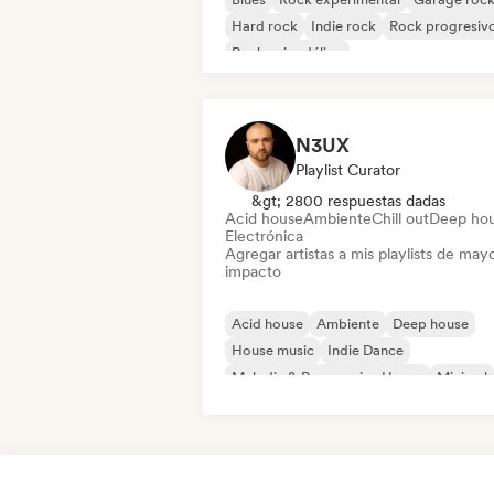
Hard rock
Indie rock
Rock progresiv
Rock psicodélico
Rock & Roll / Rock clásico
N3UX
Playlist Curator
&gt; 2800 respuestas dadas
Acid house
Ambiente
Chill out
Deep ho
Electrónica
Agregar artistas a mis playlists de may
impacto
Acid house
Ambiente
Deep house
House music
Indie Dance
Melodic & Progressive House
Minimal
Organic House / Downtempo