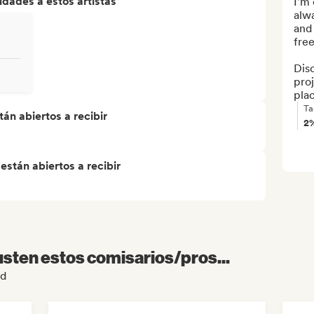
dades a estos artistas
I'm 
alwa
and 
fre
Dis
proj
pla
Ta
án abiertos a recibir
2
stán abiertos a recibir
sten estos comisarios/pros...
ed