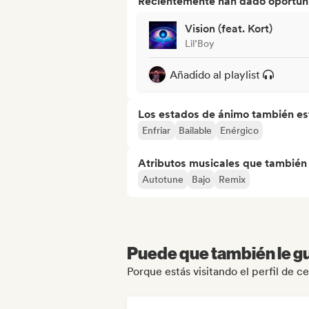
Recientemente han dado oportuni
Vision (feat. Kort)
Lil’Boy
Añadido al playlist
Los estados de ánimo también est
Enfriar
Bailable
Enérgico
Atributos musicales que también e
Autotune
Bajo
Remix
Puede que también le gu
Porque estás visitando el perfil de c