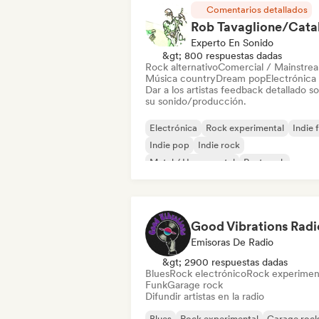
Comentarios detallados
Experto En Sonido
&gt; 800 respuestas dadas
Rock alternativo
Comercial / Mainstre
Música country
Dream pop
Electrónica
Dar a los artistas feedback detallado s
su sonido/producción.
Electrónica
Rock experimental
Indie 
Indie pop
Indie rock
Metal / Heavy metal
Post punk
Rock & Roll / Rock clásico
Good Vibrations Radi
Emisoras De Radio
&gt; 2900 respuestas dadas
Blues
Rock electrónico
Rock experimen
Funk
Garage rock
Difundir artistas en la radio
Blues
Rock experimental
Garage roc