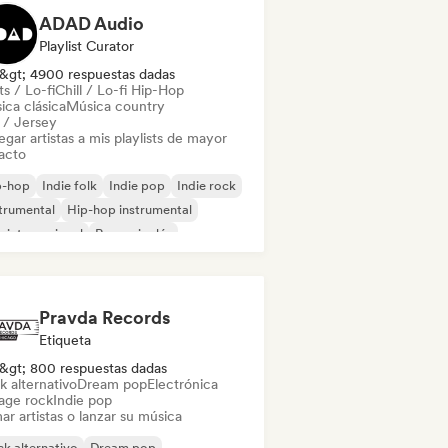
ADAD Audio
Playlist Curator
&gt; 4900 respuestas dadas
s / Lo-fi
Chill / Lo-fi Hip-Hop
ica clásica
Música country
l / Jersey
gar artistas a mis playlists de mayor
acto
p-hop
Indie folk
Indie pop
Indie rock
trumental
Hip-hop instrumental
 internacional
Rap en inglés
Pravda Records
Etiqueta
&gt; 800 respuestas dadas
k alternativo
Dream pop
Electrónica
age rock
Indie pop
ar artistas o lanzar su música
k alternativo
Dream pop