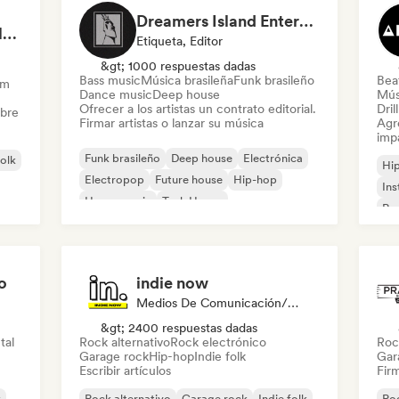
Dreamers Island Entertainment
Rob Tavaglione/Catalyst Recording
Etiqueta, Editor
&gt; 1000 respuestas dadas
Bass music
Música brasileña
Funk brasileño
Beat
am
Dance music
Deep house
Mús
Ofrecer a los artistas un contrato editorial.
Dril
obre
Firmar artistas o lanzar su música
Agre
imp
Funk brasileño
Deep house
Electrónica
folk
Hi
Electropop
Future house
Hip-hop
Ins
House music
Tech House
Rap
o
indie now
Medios De Comunicación/Periodista
&gt; 2400 respuestas dadas
tal
Rock alternativo
Rock electrónico
Roc
Garage rock
Hip-hop
Indie folk
Gar
Escribir artículos
Firm
k
Rock alternativo
Garage rock
Indie folk
Roc