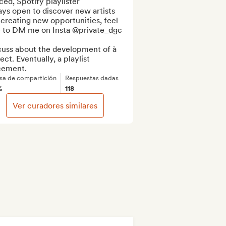
ced, Spotify playlister 

ys open to discover new artists 
creating new opportunities, feel 
e to DM me on Insta @private_dgc

cuss about the development of à 
ect. Eventually, a playlist 
cement.
sa de compartición
Respuestas dadas
%
118
Ver curadores similares