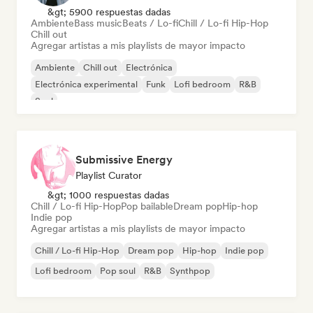
&gt; 5900 respuestas dadas
Ambiente
Bass music
Beats / Lo-fi
Chill / Lo-fi Hip-Hop
Chill out
Agregar artistas a mis playlists de mayor impacto
Ambiente
Chill out
Electrónica
Electrónica experimental
Funk
Lofi bedroom
R&B
Soul
Submissive Energy
Playlist Curator
&gt; 1000 respuestas dadas
Chill / Lo-fi Hip-Hop
Pop bailable
Dream pop
Hip-hop
Indie pop
Agregar artistas a mis playlists de mayor impacto
Chill / Lo-fi Hip-Hop
Dream pop
Hip-hop
Indie pop
Lofi bedroom
Pop soul
R&B
Synthpop