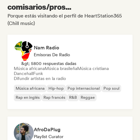
comisarios/pros...
Porque estás visitando el perfil de HeartStation365
(Chill music)
Nam Radio
Emisoras De Radio
&gt; 5800 respuestas dadas
Música africana
Música brasileña
Música cristiana
Dancehall
Funk
Difundir artistas en la radio
Música africana
Hip-hop
Pop internacional
Pop soul
Rap en inglés
Rap francés
R&B
Reggae
AfroDaPlug
Playlist Curator