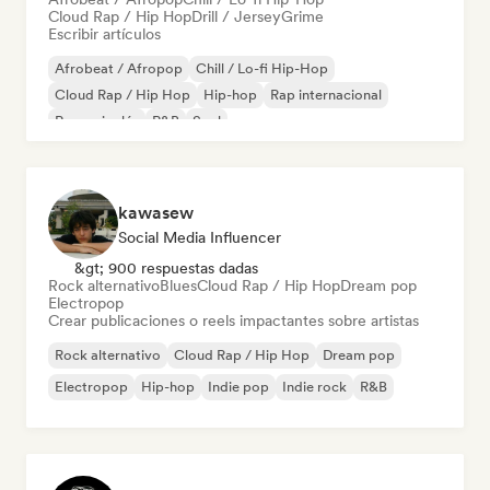
Cloud Rap / Hip Hop
Drill / Jersey
Grime
Escribir artículos
Afrobeat / Afropop
Chill / Lo-fi Hip-Hop
Cloud Rap / Hip Hop
Hip-hop
Rap internacional
Rap en inglés
R&B
Soul
kawasew
Social Media Influencer
&gt; 900 respuestas dadas
Rock alternativo
Blues
Cloud Rap / Hip Hop
Dream pop
Electropop
Crear publicaciones o reels impactantes sobre artistas
Rock alternativo
Cloud Rap / Hip Hop
Dream pop
Electropop
Hip-hop
Indie pop
Indie rock
R&B