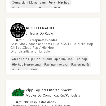
Comercial / Mainstream
Funk
Hip-hop
Pop internacional
Pop soul
R&B
APOLLO RADIO
Emisoras De Radio
&gt; 1500 respuestas dadas
Casa Afro / Amapiano
Beats / Lo-fi
Chill / Lo-fi Hip-Hop
Chill out
Cloud Rap / Hip Hop
Difundir artistas en la radio
Chill / Lo-fi Hip-Hop
Cloud Rap / Hip Hop
Hip-hop
Hip-hop instrumental
Rap internacional
Rap en inglés
Rap francés
R&B
Zipp Squad Entertainment
Medios De Comunicación/Periodista
&gt; 700 respuestas dadas
Afrobeat / Afropop
Chill / Lo-fi Hip-Hop