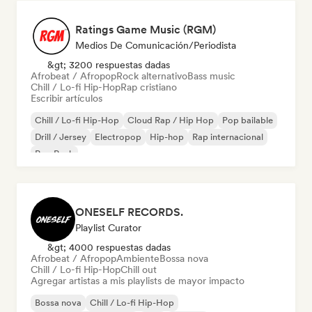
Ratings Game Music (RGM)
Medios De Comunicación/Periodista
&gt; 3200 respuestas dadas
Afrobeat / Afropop
Rock alternativo
Bass music
Chill / Lo-fi Hip-Hop
Rap cristiano
Escribir artículos
Chill / Lo-fi Hip-Hop
Cloud Rap / Hip Hop
Pop bailable
Drill / Jersey
Electropop
Hip-hop
Rap internacional
Pop Punk
ONESELF RECORDS.
Playlist Curator
&gt; 4000 respuestas dadas
Afrobeat / Afropop
Ambiente
Bossa nova
Chill / Lo-fi Hip-Hop
Chill out
Agregar artistas a mis playlists de mayor impacto
Bossa nova
Chill / Lo-fi Hip-Hop