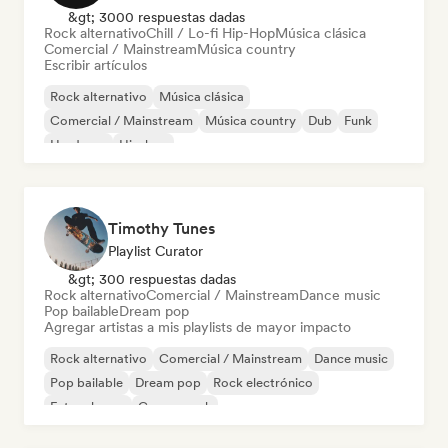
&gt; 3000 respuestas dadas
Rock alternativo
Chill / Lo-fi Hip-Hop
Música clásica
Comercial / Mainstream
Música country
Escribir artículos
Rock alternativo
Música clásica
Comercial / Mainstream
Música country
Dub
Funk
Hardcore
Hip-hop
Timothy Tunes
Playlist Curator
&gt; 300 respuestas dadas
Rock alternativo
Comercial / Mainstream
Dance music
Pop bailable
Dream pop
Agregar artistas a mis playlists de mayor impacto
Rock alternativo
Comercial / Mainstream
Dance music
Pop bailable
Dream pop
Rock electrónico
Future house
Garage rock