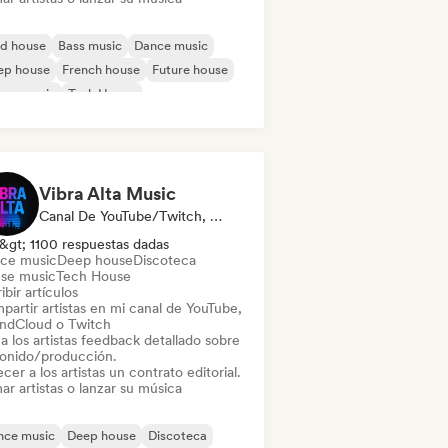
id house
Bass music
Dance music
ep house
French house
Future house
use music
Tech House
Vibra Alta Music
Canal De YouTube/Twitch, Etiqueta, Medios De Comunicación/Periodista, Editor, Experto En Sonido
&gt; 1100 respuestas dadas
ce music
Deep house
Discoteca
se music
Tech House
ibir artículos
partir artistas en mi canal de YouTube,
ndCloud o Twitch
a los artistas feedback detallado sobre
sonido/producción.
cer a los artistas un contrato editorial.
ar artistas o lanzar su música
nce music
Deep house
Discoteca