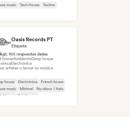
use music
Tech House
Techno
Oasis Records PT
Etiqueta
&gt; 100 respuestas dadas
d house
Ambiente
Deep house
coteca
Electrónica
ar artistas o lanzar su música
ep house
Electrónica
French house
use music
Minimal
Nu-disco / Italo
ch House
Acid house