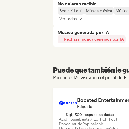
No quieren recibir...
Beats / Lo-fi
Música clásica
Música
Ver todos +2
Música generada por IA
Rechaza música generada por IA
Puede que también le gu
Porque estás visitando el perfil de 
Boosted Entertainme
Etiqueta
&gt; 300 respuestas dadas
Acid house
Beats / Lo-fi
Chill out
Dance music
Pop bailable
Firmar artistas o lanzar su música