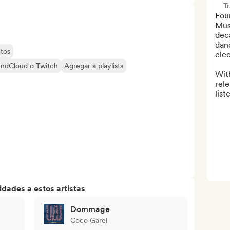
T
Foun
Musi
deca
danc
tos
elec
undCloud o Twitch
Agregar a playlists
With
rele
list
dades a estos artistas
Dommage
Coco Garel