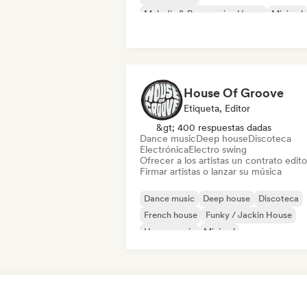
Melodic & Progressive House
Minimal
Tech House
Acid house
House Of Groove
Etiqueta, Editor
&gt; 400 respuestas dadas
Dance music
Deep house
Discoteca
Electrónica
Electro swing
Ofrecer a los artistas un contrato editor
Firmar artistas o lanzar su música
Dance music
Deep house
Discoteca
French house
Funky / Jackin House
House music
Minimal
Organic House / Downtempo