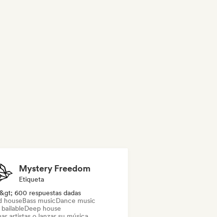
Mystery Freedom
Etiqueta
&gt; 600 respuestas dadas
d house
Bass music
Dance music
bailable
Deep house
ar artistas o lanzar su música