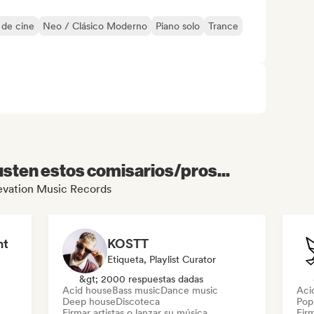
 de cine
Neo / Clásico Moderno
Piano solo
Trance
sten estos comisarios/pros...
Elevation Music Records
nt
KOSTT
Etiqueta, Playlist Curator
&gt; 2000 respuestas dadas
Acid house
Bass music
Dance music
Aci
Deep house
Discoteca
Pop 
Firmar artistas o lanzar su música
Firm