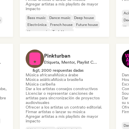
Agregar artistas a mis playlists de mayor
impacto
Ac
Bass music
Dance music
Deep house
e
De
Electrónica
French house
Future house
Ho
House music
Tech House
Pinkturban
rto En Sonido
Etiqueta, Mentor, Playlist Curator, Editor, Supervisor De Sincronización
&gt; 2000 respuestas dadas
Música africana
Música árabe
Dan
Música asiática
Música brasileña
Hou
Música caribeña
Escr
ube,
Dar a los artistas consejos constructivos
Com
Licenciar o representar canciones de
Sou
obre
artistas para sincronización de proyectos
Dar 
audiovisuales
su 
Ofrecer a los artistas un contrato editorial.
Ofre
Firmar artistas o lanzar su música
Firm
Agregar artistas a mis playlists de mayor
impacto
Da