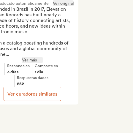
raducido automáticamente
Ver original
ded in Brazil in 2017, Elevation 
c Records has built nearly a 
de of history connecting artists, 
e floors, and new ideas within 
tronic music.

 a catalog boasting hundreds of 
ases and a global community of 
ene...
Ver más
Responde en
Comparte en
3 días
1 día
Respuestas dadas
252
Ver curadores similares