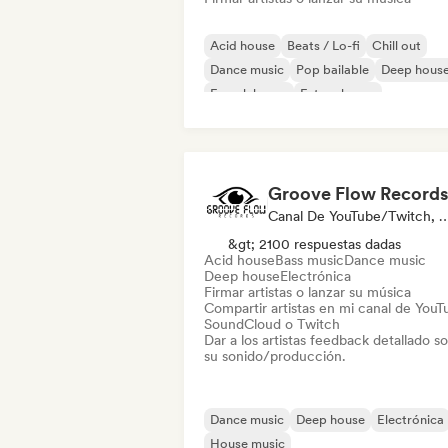
Acid house
Beats / Lo-fi
Chill out
Dance music
Pop bailable
Deep hous
French house
Future house
Groove Flow Records
Canal De YouTube/Twitch, Etiqueta, Expe
&gt; 2100 respuestas dadas
Acid house
Bass music
Dance music
Deep house
Electrónica
Firmar artistas o lanzar su música
Compartir artistas en mi canal de YouT
SoundCloud o Twitch
Dar a los artistas feedback detallado s
su sonido/producción.
Dance music
Deep house
Electrónica
House music