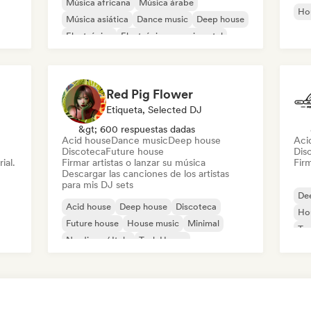
Música africana
Música árabe
Ho
Música asiática
Dance music
Deep house
Electrónica
Electrónica experimental
House music
Red Pig Flower
Etiqueta, Selected DJ
&gt; 600 respuestas dadas
Acid house
Dance music
Deep house
Aci
Discoteca
Future house
Dis
ial.
Firmar artistas o lanzar su música
Firm
Descargar las canciones de los artistas
para mis DJ sets
De
Acid house
Deep house
Discoteca
Ho
Future house
House music
Minimal
Te
Nu-disco / Italo
Tech House