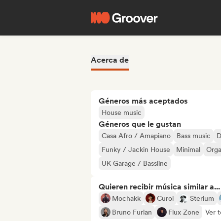
Acerca de
Géneros más aceptados
House music
Géneros que le gustan
Casa Afro / Amapiano
Bass music
D
Funky / Jackin House
Minimal
Orga
UK Garage / Bassline
Quieren recibir música similar a...
Mochakk
Curol
Sterium
Bruno Furlan
Flux Zone
Ver 