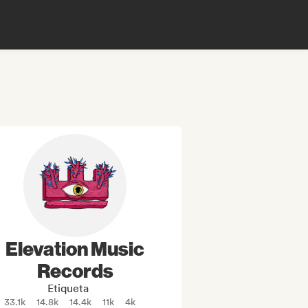
Elevation Music
Records
Etiqueta
33.1k
14.8k
14.4k
11k
4k