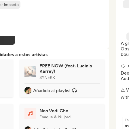
yor impacto
A gl
Obse
boun
dades a estos artistas
FREE NOW (feat. Lucinia
👉 A
Karrey)
Deez
SYNEKK
Audi
⚠️ W
Añadido al playlist
with
Non Vedi Che
Enaque & Nujord
Ta
8