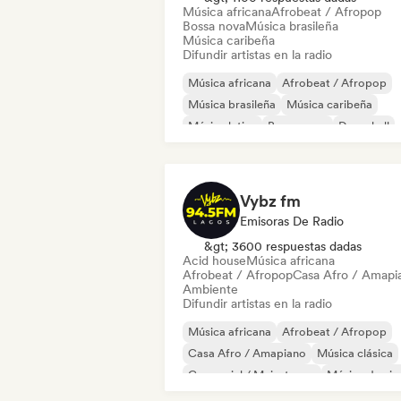
Música africana
Afrobeat / Afropop
Bossa nova
Música brasileña
Música caribeña
Difundir artistas en la radio
Música africana
Afrobeat / Afropop
Música brasileña
Música caribeña
Música latina
Bossa nova
Dancehall
Discoteca
Vybz fm
Emisoras De Radio
&gt; 3600 respuestas dadas
Acid house
Música africana
Afrobeat / Afropop
Casa Afro / Amapi
Ambiente
Difundir artistas en la radio
Música africana
Afrobeat / Afropop
Casa Afro / Amapiano
Música clásica
Comercial / Mainstream
Música de cin
Grime
Hip-hop