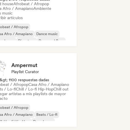
d house
Afrobeat / Afropop
a Afro / Amapiano
Ambiente
s music
ibir artículos
robeat / Afropop
sa Afro / Amapiano
Dance music
ep house
Discoteca
Drum and Bass
bstep
Electrónica
Ampermut
Playlist Curator
&gt; 1100 respuestas dadas
obeat / Afropop
Casa Afro / Amapiano
s / Lo-fi
Chill / Lo-fi Hip-Hop
Chill out
gar artistas a mis playlists de mayor
acto
robeat / Afropop
sa Afro / Amapiano
Beats / Lo-fi
ll / Lo-fi Hip-Hop
Deep house
ganic House / Downtempo
Chill out