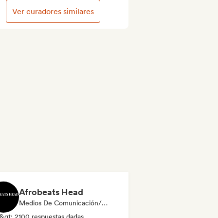
Ver curadores similares
Afrobeats Head
Medios De Comunicación/Periodista
&gt; 2100 respuestas dadas