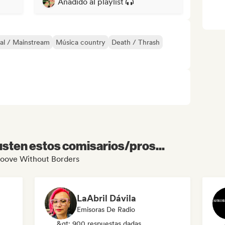
Añadido al playlist
al / Mainstream
Música country
Death / Thrash
sten estos comisarios/pros...
Groove Without Borders
LaAbril Dávila
Emisoras De Radio
&gt; 900 respuestas dadas