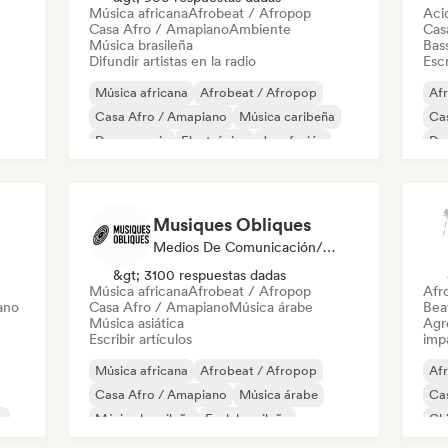
Música africana
Afrobeat / Afropop
Aci
Casa Afro / Amapiano
Ambiente
Cas
Música brasileña
Bas
Difundir artistas en la radio
Escr
Música africana
Afrobeat / Afropop
Af
Casa Afro / Amapiano
Música caribeña
Ca
Dance music
Electrónica
Jazz fusión
De
Música latina
Du
Musiques Obliques
Medios De Comunicación/Periodista
&gt; 3100 respuestas dadas
Música africana
Afrobeat / Afropop
Afr
ano
Casa Afro / Amapiano
Música árabe
Beat
Música asiática
Agre
Escribir artículos
imp
Música africana
Afrobeat / Afropop
Af
Casa Afro / Amapiano
Música árabe
Ca
e
Música brasileña
Funk brasileño
Chi
Jazz fusión
Rap internacional
Or