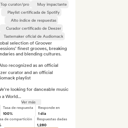
Top curator/pro
Muy impactante
Playlist certificada de Spotify
Alto índice de respuestas
Curador certificado de Deezer
Tastemaker oficial de Audiomack
obal selection of Groover 
ssions’ finest grooves, breaking 
daries and blending cultures.

lso recognized as an official 
er curator and an official 
omack playlist

e're looking for danceable music 
 a World...
Ver más
Tasa de respuesta
Responde en
100%
1 día
sa de compartición
Respuestas dadas
%
1,280