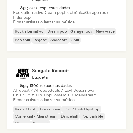
&gt; 800 respuestas dadas
Rock alternativo
Dream pop
Electrónica
Garage rock
Indie pop
Firmar artistas o lanzar su música
Rock alternativo
Dream pop
Garage rock
New wave
Pop soul
Reggae
Shoegaze
Soul
Sungate Records
Etiqueta
&gt; 1300 respuestas dadas
Afrobeat / Afropop
Beats / Lo-fi
Bossa nova
Chill / Lo-fi Hip-Hop
Comercial / Mainstream
Firmar artistas o lanzar su música
Beats / Lo-fi
Bossa nova
Chill / Lo-fi Hip-Hop
Comercial / Mainstream
Dancehall
Pop bailable
Hip-hop
Pop soul