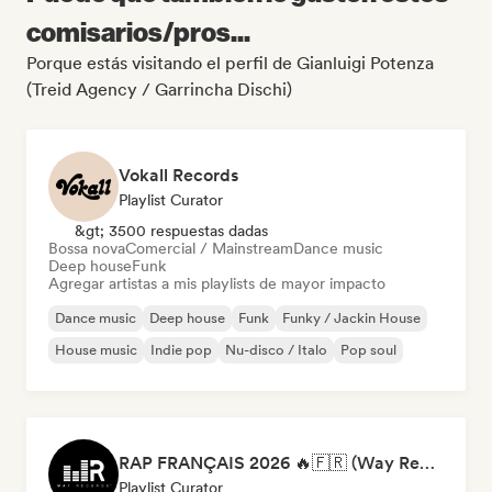
comisarios/pros...
Porque estás visitando el perfil de Gianluigi Potenza
(Treid Agency / Garrincha Dischi)
Vokall Records
Playlist Curator
&gt; 3500 respuestas dadas
Bossa nova
Comercial / Mainstream
Dance music
Deep house
Funk
Agregar artistas a mis playlists de mayor impacto
Dance music
Deep house
Funk
Funky / Jackin House
House music
Indie pop
Nu-disco / Italo
Pop soul
RAP FRANÇAIS 2026 🔥🇫🇷 (Way Records)
Playlist Curator