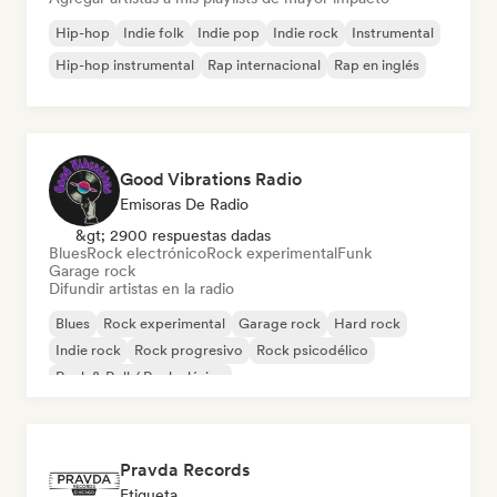
Hip-hop
Indie folk
Indie pop
Indie rock
Instrumental
Hip-hop instrumental
Rap internacional
Rap en inglés
Good Vibrations Radio
Emisoras De Radio
&gt; 2900 respuestas dadas
Blues
Rock electrónico
Rock experimental
Funk
Garage rock
Difundir artistas en la radio
Blues
Rock experimental
Garage rock
Hard rock
Indie rock
Rock progresivo
Rock psicodélico
Rock & Roll / Rock clásico
Pravda Records
Etiqueta