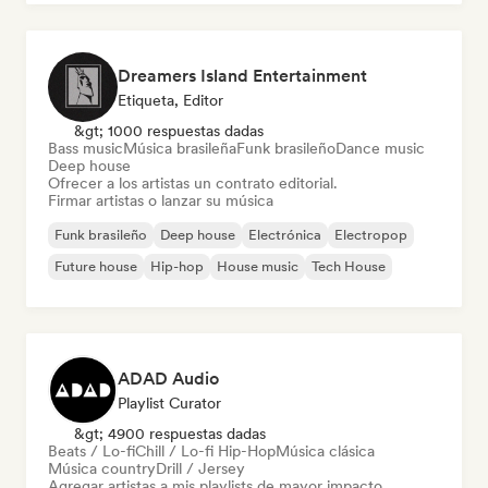
Dreamers Island Entertainment
Etiqueta, Editor
&gt; 1000 respuestas dadas
Bass music
Música brasileña
Funk brasileño
Dance music
Deep house
Ofrecer a los artistas un contrato editorial.
Firmar artistas o lanzar su música
Funk brasileño
Deep house
Electrónica
Electropop
Future house
Hip-hop
House music
Tech House
ADAD Audio
Playlist Curator
&gt; 4900 respuestas dadas
Beats / Lo-fi
Chill / Lo-fi Hip-Hop
Música clásica
Música country
Drill / Jersey
Agregar artistas a mis playlists de mayor impacto