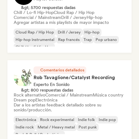
&gt; 5700 respuestas dadas
Chill / Lo-fi Hip-Hop
Cloud Rap / Hip Hop
Comercial / Mainstream
Drill / Jersey
Hip-hop
Agregar artistas a mis playlists de mayor impacto
Cloud Rap / Hip Hop
Drill / Jersey
Hip-hop
Hip-hop instrumental
Rap francés
Trap
Pop urbano
Chill / Lo-fi Hip-Hop
Comentarios detallados
Rob Tavaglione/Catalyst Recording
Experto En Sonido
&gt; 800 respuestas dadas
Rock alternativo
Comercial / Mainstream
Música country
Dream pop
Electrónica
Dar a los artistas feedback detallado sobre su
sonido/producción.
Electrónica
Rock experimental
Indie folk
Indie pop
Indie rock
Metal / Heavy metal
Post punk
Rock & Roll / Rock clásico