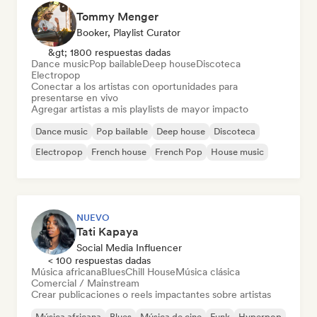
Tommy Menger
Booker, Playlist Curator
&gt; 1800 respuestas dadas
Dance music
Pop bailable
Deep house
Discoteca
Electropop
Conectar a los artistas con oportunidades para
presentarse en vivo
Agregar artistas a mis playlists de mayor impacto
Dance music
Pop bailable
Deep house
Discoteca
Electropop
French house
French Pop
House music
NUEVO
Tati Kapaya
Social Media Influencer
< 100 respuestas dadas
Música africana
Blues
Chill House
Música clásica
Comercial / Mainstream
Crear publicaciones o reels impactantes sobre artistas
Música africana
Blues
Música de cine
Funk
Hyperpop