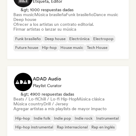
Etiqueta, Editor
&gt; 1000 respuestas dadas
Bass music
Música brasileña
Funk brasileño
Dance music
Deep house
Ofrecer a los artistas un contrato editorial.
Firmar artistas o lanzar su música
Funk brasileño
Deep house
Electrónica
Electropop
Future house
Hip-hop
House music
Tech House
ADAD Audio
Playlist Curator
&gt; 4900 respuestas dadas
Beats / Lo-fi
Chill / Lo-fi Hip-Hop
Música clásica
Música country
Drill / Jersey
Agregar artistas a mis playlists de mayor impacto
Hip-hop
Indie folk
Indie pop
Indie rock
Instrumental
Hip-hop instrumental
Rap internacional
Rap en inglés