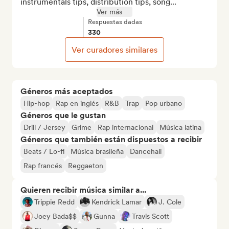
instrumentals tips, distribution tips, song...
Ver más
Respuestas dadas
330
Ver curadores similares
Géneros más aceptados
Hip-hop
Rap en inglés
R&B
Trap
Pop urbano
Géneros que le gustan
Drill / Jersey
Grime
Rap internacional
Música latina
Géneros que también están dispuestos a recibir
Beats / Lo-fi
Música brasileña
Dancehall
Rap francés
Reggaeton
Quieren recibir música similar a...
Trippie Redd
Kendrick Lamar
J. Cole
Joey Bada$$
Gunna
Travis Scott