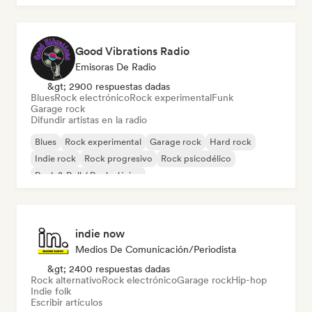
Good Vibrations Radio
Emisoras De Radio
&gt; 2900 respuestas dadas
Blues
Rock electrónico
Rock experimental
Funk
Garage rock
Difundir artistas en la radio
Blues
Rock experimental
Garage rock
Hard rock
Indie rock
Rock progresivo
Rock psicodélico
Rock & Roll / Rock clásico
indie now
Medios De Comunicación/Periodista
&gt; 2400 respuestas dadas
Rock alternativo
Rock electrónico
Garage rock
Hip-hop
Indie folk
Escribir artículos