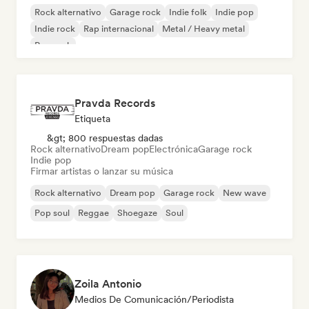
Rock alternativo
Garage rock
Indie folk
Indie pop
Indie rock
Rap internacional
Metal / Heavy metal
Pop rock
Pravda Records
Etiqueta
&gt; 800 respuestas dadas
Rock alternativo
Dream pop
Electrónica
Garage rock
Indie pop
Firmar artistas o lanzar su música
Rock alternativo
Dream pop
Garage rock
New wave
Pop soul
Reggae
Shoegaze
Soul
Zoila Antonio
Medios De Comunicación/Periodista