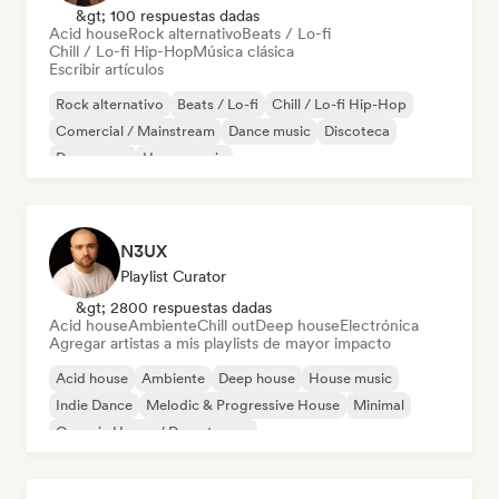
&gt; 100 respuestas dadas
Acid house
Rock alternativo
Beats / Lo-fi
Chill / Lo-fi Hip-Hop
Música clásica
Escribir artículos
Rock alternativo
Beats / Lo-fi
Chill / Lo-fi Hip-Hop
Comercial / Mainstream
Dance music
Discoteca
Dream pop
House music
N3UX
Playlist Curator
&gt; 2800 respuestas dadas
Acid house
Ambiente
Chill out
Deep house
Electrónica
Agregar artistas a mis playlists de mayor impacto
Acid house
Ambiente
Deep house
House music
Indie Dance
Melodic & Progressive House
Minimal
Organic House / Downtempo