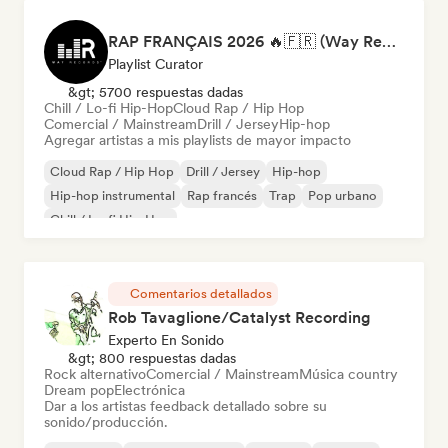
RAP FRANÇAIS 2026 🔥🇫🇷 (Way Records)
Playlist Curator
&gt; 5700 respuestas dadas
Chill / Lo-fi Hip-Hop
Cloud Rap / Hip Hop
Comercial / Mainstream
Drill / Jersey
Hip-hop
Agregar artistas a mis playlists de mayor impacto
Cloud Rap / Hip Hop
Drill / Jersey
Hip-hop
Hip-hop instrumental
Rap francés
Trap
Pop urbano
Chill / Lo-fi Hip-Hop
Comentarios detallados
Rob Tavaglione/Catalyst Recording
Experto En Sonido
&gt; 800 respuestas dadas
Rock alternativo
Comercial / Mainstream
Música country
Dream pop
Electrónica
Dar a los artistas feedback detallado sobre su
sonido/producción.