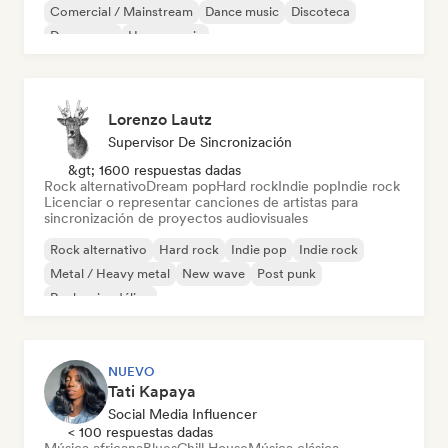
Comercial / Mainstream
Dance music
Discoteca
Dream pop
House music
Lorenzo Lautz
Supervisor De Sincronización
&gt; 1600 respuestas dadas
Rock alternativo
Dream pop
Hard rock
Indie pop
Indie rock
Licenciar o representar canciones de artistas para
sincronización de proyectos audiovisuales
Rock alternativo
Hard rock
Indie pop
Indie rock
Metal / Heavy metal
New wave
Post punk
Rock psicodélico
NUEVO
Tati Kapaya
Social Media Influencer
< 100 respuestas dadas