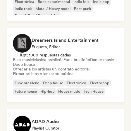
Electrónica
Rock experimental
Indie folk
Indie pop
Indie rock
Metal / Heavy metal
Post punk
Rock & Roll / Rock clásico
Dreamers Island Entertainment
Etiqueta, Editor
&gt; 1000 respuestas dadas
Bass music
Música brasileña
Funk brasileño
Dance music
Deep house
Ofrecer a los artistas un contrato editorial.
Firmar artistas o lanzar su música
Funk brasileño
Deep house
Electrónica
Electropop
Future house
Hip-hop
House music
Tech House
ADAD Audio
Playlist Curator