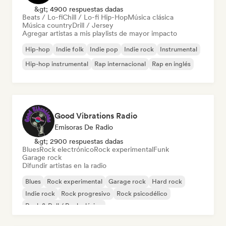
&gt; 4900 respuestas dadas
Beats / Lo-fi
Chill / Lo-fi Hip-Hop
Música clásica
Música country
Drill / Jersey
Agregar artistas a mis playlists de mayor impacto
Hip-hop
Indie folk
Indie pop
Indie rock
Instrumental
Hip-hop instrumental
Rap internacional
Rap en inglés
Good Vibrations Radio
Emisoras De Radio
&gt; 2900 respuestas dadas
Blues
Rock electrónico
Rock experimental
Funk
Garage rock
Difundir artistas en la radio
Blues
Rock experimental
Garage rock
Hard rock
Indie rock
Rock progresivo
Rock psicodélico
Rock & Roll / Rock clásico