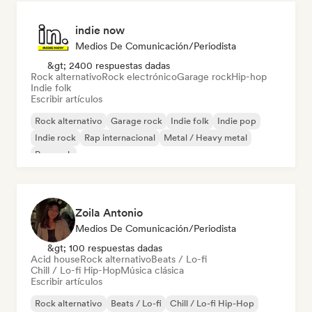
indie now
Medios De Comunicación/Periodista
&gt; 2400 respuestas dadas
Rock alternativo
Rock electrónico
Garage rock
Hip-hop
Indie folk
Escribir artículos
Rock alternativo
Garage rock
Indie folk
Indie pop
Indie rock
Rap internacional
Metal / Heavy metal
Pop rock
Zoila Antonio
Medios De Comunicación/Periodista
&gt; 100 respuestas dadas
Acid house
Rock alternativo
Beats / Lo-fi
Chill / Lo-fi Hip-Hop
Música clásica
Escribir artículos
Rock alternativo
Beats / Lo-fi
Chill / Lo-fi Hip-Hop