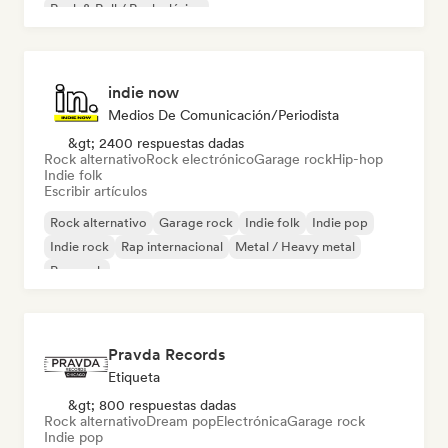
Rock & Roll / Rock clásico
indie now
Medios De Comunicación/Periodista
&gt; 2400 respuestas dadas
Rock alternativo
Rock electrónico
Garage rock
Hip-hop
Indie folk
Escribir artículos
Rock alternativo
Garage rock
Indie folk
Indie pop
Indie rock
Rap internacional
Metal / Heavy metal
Pop rock
Pravda Records
Etiqueta
&gt; 800 respuestas dadas
Rock alternativo
Dream pop
Electrónica
Garage rock
Indie pop