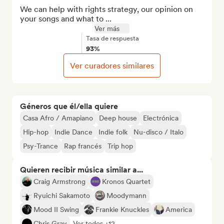
We can help with rights strategy, our opinion on 
your songs and what to ...
Ver más
Tasa de respuesta
93%
Ver curadores similares
Géneros que él/ella quiere
Casa Afro / Amapiano
Deep house
Electrónica
Hip-hop
Indie Dance
Indie folk
Nu-disco / Italo
Psy-Trance
Rap francés
Trip hop
Quieren recibir música similar a...
Craig Armstrong
Kronos Quartet
Ryuichi Sakamoto
Moodymann
Mood II Swing
Frankie Knuckles
America
Chris Gray
Ver todos +12