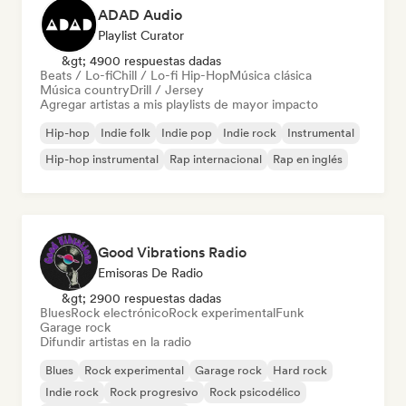
ADAD Audio
Playlist Curator
&gt; 4900 respuestas dadas
Beats / Lo-fi
Chill / Lo-fi Hip-Hop
Música clásica
Música country
Drill / Jersey
Agregar artistas a mis playlists de mayor impacto
Hip-hop
Indie folk
Indie pop
Indie rock
Instrumental
Hip-hop instrumental
Rap internacional
Rap en inglés
Good Vibrations Radio
Emisoras De Radio
&gt; 2900 respuestas dadas
Blues
Rock electrónico
Rock experimental
Funk
Garage rock
Difundir artistas en la radio
Blues
Rock experimental
Garage rock
Hard rock
Indie rock
Rock progresivo
Rock psicodélico