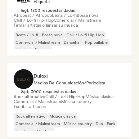
Etiqueta
&gt; 1300 respuestas dadas
Afrobeat / Afropop
Beats / Lo-fi
Bossa nova
Chill / Lo-fi Hip-Hop
Comercial / Mainstream
Firmar artistas o lanzar su música
Beats / Lo-fi
Bossa nova
Chill / Lo-fi Hip-Hop
Comercial / Mainstream
Dancehall
Pop bailable
Hip-hop
Pop soul
Dulaxi
Medios De Comunicación/Periodista
&gt; 3000 respuestas dadas
Rock alternativo
Chill / Lo-fi Hip-Hop
Música clásica
Comercial / Mainstream
Música country
Escribir artículos
Rock alternativo
Música clásica
Comercial / Mainstream
Música country
Dub
Funk
Hardcore
Hip-hop