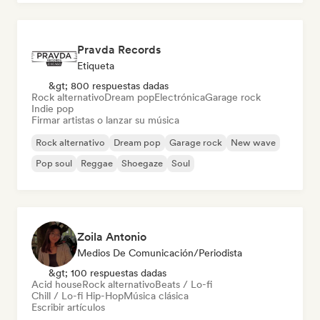
Pravda Records
Etiqueta
&gt; 800 respuestas dadas
Rock alternativo
Dream pop
Electrónica
Garage rock
Indie pop
Firmar artistas o lanzar su música
Rock alternativo
Dream pop
Garage rock
New wave
Pop soul
Reggae
Shoegaze
Soul
Zoila Antonio
Medios De Comunicación/Periodista
&gt; 100 respuestas dadas
Acid house
Rock alternativo
Beats / Lo-fi
Chill / Lo-fi Hip-Hop
Música clásica
Escribir artículos