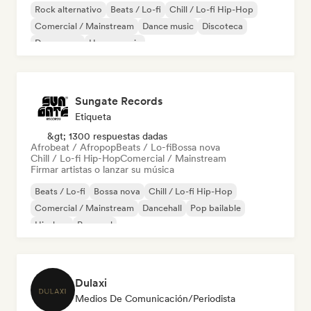
Rock alternativo
Beats / Lo-fi
Chill / Lo-fi Hip-Hop
Comercial / Mainstream
Dance music
Discoteca
Dream pop
House music
Sungate Records
Etiqueta
&gt; 1300 respuestas dadas
Afrobeat / Afropop
Beats / Lo-fi
Bossa nova
Chill / Lo-fi Hip-Hop
Comercial / Mainstream
Firmar artistas o lanzar su música
Beats / Lo-fi
Bossa nova
Chill / Lo-fi Hip-Hop
Comercial / Mainstream
Dancehall
Pop bailable
Hip-hop
Pop soul
Dulaxi
Medios De Comunicación/Periodista