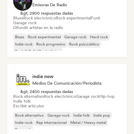
Emisoras De Radio
&gt; 2900 respuestas dadas
Blues
Rock electrónico
Rock experimental
Funk
Garage rock
Difundir artistas en la radio
Blues
Rock experimental
Garage rock
Hard rock
Indie rock
Rock progresivo
Rock psicodélico
Rock & Roll / Rock clásico
indie now
Medios De Comunicación/Periodista
&gt; 2400 respuestas dadas
Rock alternativo
Rock electrónico
Garage rock
Hip-hop
Indie folk
Escribir artículos
Rock alternativo
Garage rock
Indie folk
Indie pop
Indie rock
Rap internacional
Metal / Heavy metal
Pop rock