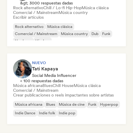
&gt; 3000 respuestas dadas
Rock alternativo
Chill / Lo-fi Hip-Hop
Música clásica
Comercial / Mainstream
Música country
Escribir artículos
Rock alternativo
Música clásica
Comercial / Mainstream
Música country
Dub
Funk
Hardcore
Hip-hop
NUEVO
Tati Kapaya
Social Media Influencer
< 100 respuestas dadas
Música africana
Blues
Chill House
Música clásica
Comercial / Mainstream
Crear publicaciones o reels impactantes sobre artistas
Música africana
Blues
Música de cine
Funk
Hyperpop
Indie Dance
Indie folk
Indie pop