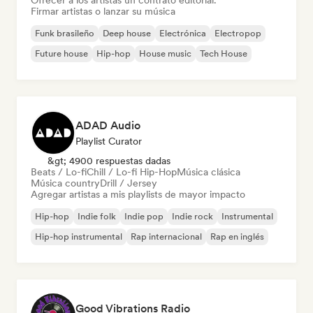
Ofrecer a los artistas un contrato editorial.
Firmar artistas o lanzar su música
Funk brasileño
Deep house
Electrónica
Electropop
Future house
Hip-hop
House music
Tech House
ADAD Audio
Playlist Curator
&gt; 4900 respuestas dadas
Beats / Lo-fi
Chill / Lo-fi Hip-Hop
Música clásica
Música country
Drill / Jersey
Agregar artistas a mis playlists de mayor impacto
Hip-hop
Indie folk
Indie pop
Indie rock
Instrumental
Hip-hop instrumental
Rap internacional
Rap en inglés
Good Vibrations Radio