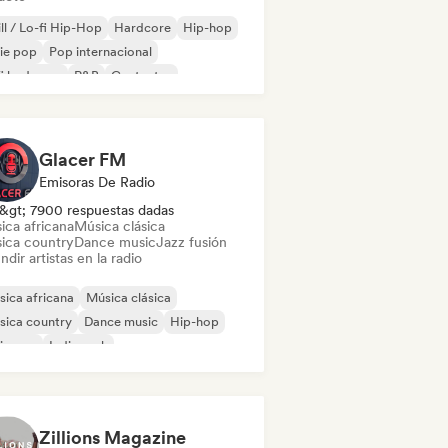
ll / Lo-fi Hip-Hop
Hardcore
Hip-hop
ie pop
Pop internacional
fi bedroom
R&B
Cantautor
Glacer FM
Emisoras De Radio
&gt; 7900 respuestas dadas
ica africana
Música clásica
ica country
Dance music
Jazz fusión
ndir artistas en la radio
ica africana
Música clásica
sica country
Dance music
Hip-hop
ie pop
Indie rock
al / Heavy metal
Zillions Magazine