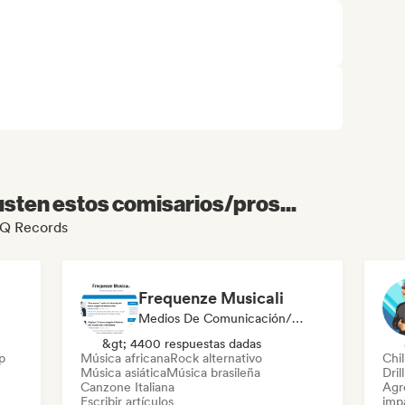
sten estos comisarios/pros...
IGQ Records
Frequenze Musicali
Medios De Comunicación/Periodista
&gt; 4400 respuestas dadas
p
Música africana
Rock alternativo
Chil
Música asiática
Música brasileña
Dril
Canzone Italiana
Agre
Escribir artículos
imp