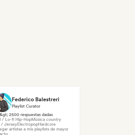
Federico Balestreri
Playlist Curator
&gt; 2500 respuestas dadas
l / Lo-fi Hip-Hop
Música country
l / Jersey
Electropop
Hardcore
gar artistas a mis playlists de mayor
acto