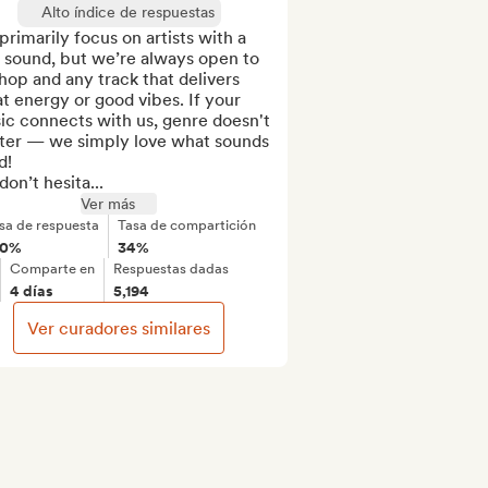
Alto índice de respuestas
rimarily focus on artists with a 
 sound, but we’re always open to 
hop and any track that delivers 
t energy or good vibes. If your 
c connects with us, genre doesn't 
ter — we simply love what sounds 
!

on’t hesita...
Ver más
sa de respuesta
Tasa de compartición
00%
34%
Comparte en
Respuestas dadas
4 días
5,194
Ver curadores similares