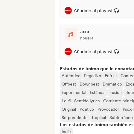
Añadido al playlist
.exe
nouera
Añadido al playlist
Estados de ánimo que le encanta
Auténtico
Pegadizo
Enfriar
Conte
Offbeat
Downbeat
Dramático
Excé
Experimental
Estándar
Fusión
Buen
Lo-fi
Sentido lyrics
Corriente princi
Original
Positivo
Provocador
Psico
Sorprendente
Tropical
Subterráneo
Los estados de ánimo también est
Indie