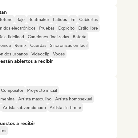
tan
totune
Bajo
Beatmaker
Latidos
En
Cubiertas
nidos electrónicos
Pruebas
Explícito
Estilo libre
Baja fidelidad
Canciones finalizadas
Batería
fónica
Remix
Cuerdas
Sincronización fácil
onidos urbanos
Videoclip
Voces
stán abiertos a recibir
Compositor
Proyecto inicial
femenina
Artista masculino
Artista homosexual
Artista subvencionado
Artista sin firmar
uestos a recibir
tos