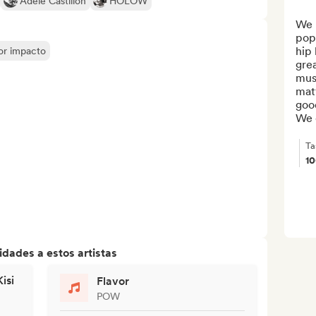
Adèle Castillon
HOLOW
We p
pop
hip 
yor impacto
grea
musi
mat
good
We d
Ta
1
dades a estos artistas
isi
Flavor
POW