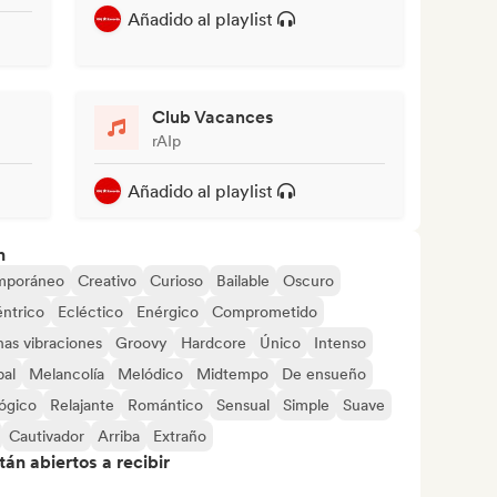
Añadido al playlist
Club Vacances
rAIp
Añadido al playlist
n
mporáneo
Creativo
Curioso
Bailable
Oscuro
ntrico
Ecléctico
Enérgico
Comprometido
as vibraciones
Groovy
Hardcore
Único
Intenso
pal
Melancolía
Melódico
Midtempo
De ensueño
lógico
Relajante
Romántico
Sensual
Simple
Suave
Cautivador
Arriba
Extraño
án abiertos a recibir