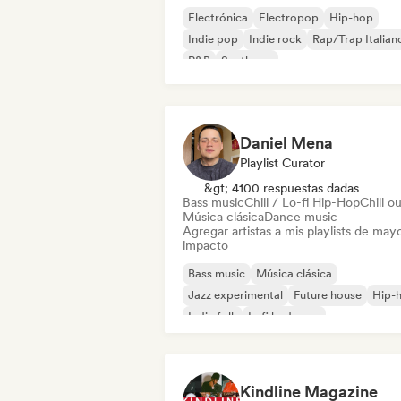
Electrónica
Electropop
Hip-hop
Indie pop
Indie rock
Rap/Trap Italian
R&B
Synthpop
Daniel Mena
Playlist Curator
&gt; 4100 respuestas dadas
Bass music
Chill / Lo-fi Hip-Hop
Chill o
Música clásica
Dance music
Agregar artistas a mis playlists de may
impacto
Bass music
Música clásica
Jazz experimental
Future house
Hip-
Indie folk
Lofi bedroom
Metal / Heavy metal
Kindline Magazine