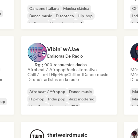
Canzone Italiana
Música clásica
Chi
o
Dance music
Discoteca
Hip-hop
Ind
Indie pop
Pop internacional
Lo
Rap en inglés
Vibin' w/Jae
Emisoras De Radio
&gt; 900 respuestas dadas
ut
Afrobeat / Afropop
Rock alternativo
Mús
Chill / Lo-fi Hip-Hop
Chill out
Dance music
Mús
or
Difundir artistas en la radio
Difu
Afrobeat / Afropop
Dance music
Mús
Hip-hop
Indie pop
Jazz moderno
Mú
hop
Pop Punk
Pop rock
R&B
Ind
Met
thatweirdmusic