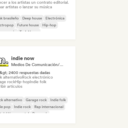
cer a los artistas un contrato editorial.
ar artistas o lanzar su música
k brasileño
Deep house
Electrónica
ectropop
Future house
Hip-hop
use music
Tech House
indie now
Medios De Comunicación/Periodista
&gt; 2400 respuestas dadas
k alternativo
Rock electrónico
age rock
Hip-hop
Indie folk
ibir artículos
k alternativo
Garage rock
Indie folk
ie pop
Indie rock
Rap internacional
al / Heavy metal
Pop rock