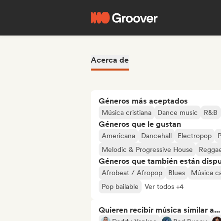
Acerca de
Géneros más aceptados
Música cristiana
Dance music
R&B
Géneros que le gustan
Americana
Dancehall
Electropop
P
Melodic & Progressive House
Regga
Géneros que también están dispue
Afrobeat / Afropop
Blues
Música c
Pop bailable
Ver todos +4
Quieren recibir música similar a...