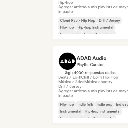
Hip-hop
Agregar artistas a mis playlists de may
impacto
Cloud Rap / Hip Hop
Drill / Jersey
Hip-hop
Hip-hop instrumental
Rap francés
Trap
Pop urbano
Chill / Lo-fi Hip-Hop
ADAD Audio
Playlist Curator
&gt; 4900 respuestas dadas
Beats / Lo-fi
Chill / Lo-fi Hip-Hop
Música clásica
Música country
Drill / Jersey
Agregar artistas a mis playlists de may
impacto
Hip-hop
Indie folk
Indie pop
Indie r
Instrumental
Hip-hop instrumental
Rap internacional
Rap en inglés