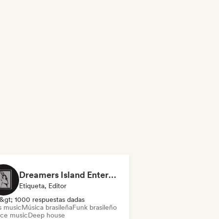
Dreamers Island Entertainment
Etiqueta, Editor
&gt; 1000 respuestas dadas
s music
Música brasileña
Funk brasileño
ce music
Deep house