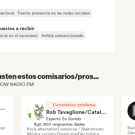
nacional
Fuerte presencia en las redes sociales
uestos a recibir
ncia en el escenario
Artista subvencionado
sten estos comisarios/pros...
e FLOW RADIO FM
Comentarios detallados
RAP FRANÇAIS 2026 🔥🇫🇷 (Way Records)
Rob Tavaglione/Catalyst Recording
Experto En Sonido
&gt; 800 respuestas dadas
Hop
Bas
Rock alternativo
Comercial / Mainstream
Dan
Música country
Dream pop
Electrónica