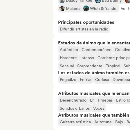
Daddy Yankee
Bad Bunny
Maluma
Wisin & Yandel
Ver 
Principales oportunidades
Difundir artistas en la radio
Estados de ánimo que le encanta
Auténtico
Contemporáneo
Creativ
Hardcore
Intenso
Corriente principa
Sensual
Sorprendente
Tropical
Sub
Los estados de ánimo también est
Pegadizo
Enfriar
Curioso
Downbea
Atributos musicales que le encan
Desenchufado
En
Pruebas
Estilo li
Sonidos urbanos
Voces
Atributos musicales que también e
Guitarra acústica
Autotune
Bajo
B