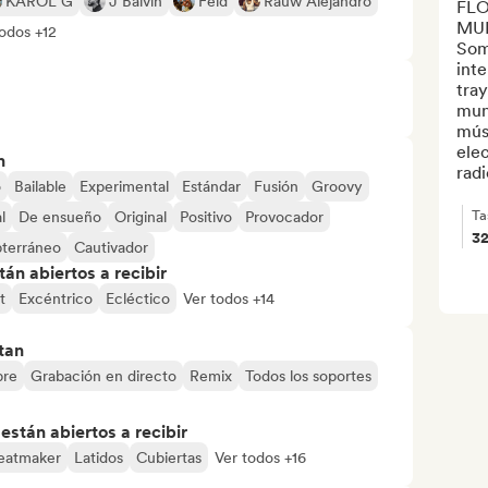
KAROL G
J Balvin
Feid
Rauw Alejandro
FLO
MUL
todos +12
Somo
inte
tray
mun
mús
ele
n
radio
o
Bailable
Experimental
Estándar
Fusión
Groovy
Ta
l
De ensueño
Original
Positivo
Provocador
3
terráneo
Cautivador
án abiertos a recibir
t
Excéntrico
Ecléctico
Ver todos +14
tan
bre
Grabación en directo
Remix
Todos los soportes
stán abiertos a recibir
eatmaker
Latidos
Cubiertas
Ver todos +16