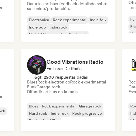
Ofre
Dar a los artistas feedback detallado sobre
or
Firm
su sonido/producción.
Fun
Electrónica
Rock experimental
Indie folk
El
Indie pop
Indie rock
Ho
Metal / Heavy metal
Post punk
Rock & Roll / Rock clásico
Good Vibrations Radio
Emisoras De Radio
&gt; 2900 respuestas dadas
Blues
Rock electrónico
Rock experimental
Roc
Funk
Garage rock
Gar
Difundir artistas en la radio
Escr
or
Blues
Rock experimental
Garage rock
Roc
ock
Hard rock
Indie rock
Rock progresivo
Ind
Rock psicodélico
Met
Rock & Roll / Rock clásico