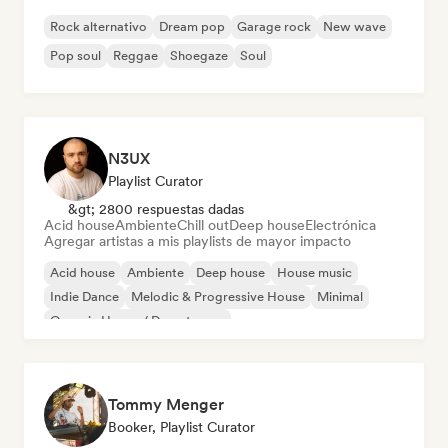
Rock alternativo
Dream pop
Garage rock
New wave
Pop soul
Reggae
Shoegaze
Soul
N3UX
Playlist Curator
&gt; 2800 respuestas dadas
Acid house
Ambiente
Chill out
Deep house
Electrónica
Agregar artistas a mis playlists de mayor impacto
Acid house
Ambiente
Deep house
House music
Indie Dance
Melodic & Progressive House
Minimal
Organic House / Downtempo
Tommy Menger
Booker, Playlist Curator