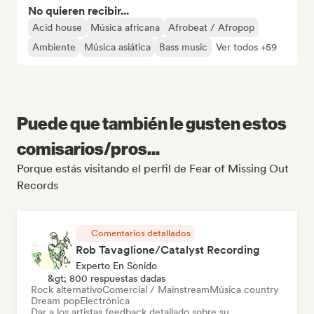
No quieren recibir...
Acid house
Música africana
Afrobeat / Afropop
Ambiente
Música asiática
Bass music
Ver todos +59
Puede que también le gusten estos
comisarios/pros...
Porque estás visitando el perfil de Fear of Missing Out
Records
Comentarios detallados
Rob Tavaglione/Catalyst Recording
Experto En Sonido
&gt; 800 respuestas dadas
Rock alternativo
Comercial / Mainstream
Música country
Dream pop
Electrónica
Dar a los artistas feedback detallado sobre su