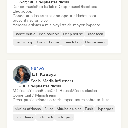
&gt; 1800 respuestas dadas
Dance music
Pop bailable
Deep house
Discoteca
Electropop
Conectar a los artistas con oportunidades para
presentarse en vivo
Agregar artistas a mis playlists de mayor impacto
Dance music
Pop bailable
Deep house
Discoteca
Electropop
French house
French Pop
House music
NUEVO
Tati Kapaya
Social Media Influencer
< 100 respuestas dadas
Música africana
Blues
Chill House
Música clásica
Comercial / Mainstream
Crear publicaciones o reels impactantes sobre artistas
Música africana
Blues
Música de cine
Funk
Hyperpop
Indie Dance
Indie folk
Indie pop