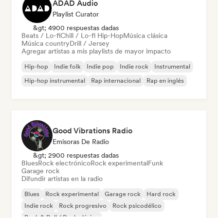
ADAD Audio
Playlist Curator
&gt; 4900 respuestas dadas
Beats / Lo-fi
Chill / Lo-fi Hip-Hop
Música clásica
Música country
Drill / Jersey
Agregar artistas a mis playlists de mayor impacto
Hip-hop
Indie folk
Indie pop
Indie rock
Instrumental
Hip-hop instrumental
Rap internacional
Rap en inglés
Good Vibrations Radio
Emisoras De Radio
&gt; 2900 respuestas dadas
Blues
Rock electrónico
Rock experimental
Funk
Garage rock
Difundir artistas en la radio
Blues
Rock experimental
Garage rock
Hard rock
Indie rock
Rock progresivo
Rock psicodélico
Rock & Roll / Rock clásico