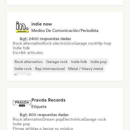
indie now
Medios De Comunicación/Periodista
&gt; 2400 respuestas dadas
Rock alternativo
Rock electrónico
Garage rock
Hip-hop
Indie folk
Escribir artículos
Rock alternativo
Garage rock
Indie folk
Indie pop
Indie rock
Rap internacional
Metal / Heavy metal
Pop rock
Pravda Records
Etiqueta
&gt; 800 respuestas dadas
Rock alternativo
Dream pop
Electrónica
Garage rock
Indie pop
Firmar artistas o lanzar su música