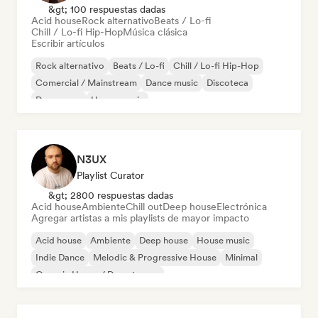
&gt; 100 respuestas dadas
Acid house
Rock alternativo
Beats / Lo-fi
Chill / Lo-fi Hip-Hop
Música clásica
Escribir artículos
Rock alternativo
Beats / Lo-fi
Chill / Lo-fi Hip-Hop
Comercial / Mainstream
Dance music
Discoteca
Dream pop
House music
N3UX
Playlist Curator
&gt; 2800 respuestas dadas
Acid house
Ambiente
Chill out
Deep house
Electrónica
Agregar artistas a mis playlists de mayor impacto
Acid house
Ambiente
Deep house
House music
Indie Dance
Melodic & Progressive House
Minimal
Organic House / Downtempo