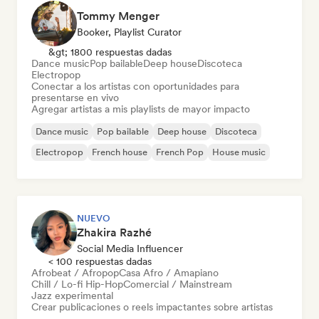
Tommy Menger
Booker, Playlist Curator
&gt; 1800 respuestas dadas
Dance music
Pop bailable
Deep house
Discoteca
Electropop
Conectar a los artistas con oportunidades para
presentarse en vivo
Agregar artistas a mis playlists de mayor impacto
Dance music
Pop bailable
Deep house
Discoteca
Electropop
French house
French Pop
House music
NUEVO
Zhakira Razhé
Social Media Influencer
< 100 respuestas dadas
Afrobeat / Afropop
Casa Afro / Amapiano
Chill / Lo-fi Hip-Hop
Comercial / Mainstream
Jazz experimental
Crear publicaciones o reels impactantes sobre artistas