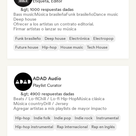
Etiqueta, Editor
&gt; 1000 respuestas dadas
Bass music
Música brasileña
Funk brasileño
Dance music
Deep house
Ofrecer a los artistas un contrato editorial.
Firmar artistas o lanzar su música
Funk brasileño
Deep house
Electrónica
Electropop
Future house
Hip-hop
House music
Tech House
ADAD Audio
Playlist Curator
&gt; 4900 respuestas dadas
Beats / Lo-fi
Chill / Lo-fi Hip-Hop
Música clásica
Música country
Drill / Jersey
Agregar artistas a mis playlists de mayor impacto
Hip-hop
Indie folk
Indie pop
Indie rock
Instrumental
Hip-hop instrumental
Rap internacional
Rap en inglés