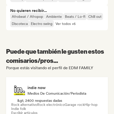
No quieren recibir...
Afrobeat / Afropop
Ambiente
Beats / Lo-fi
Chill out
Discoteca
Electro swing
Ver todos +6
Puede que también le gusten estos
comisarios/pros...
Porque estás visitando el perfil de EDM FAMILY
indie now
Medios De Comunicación/Periodista
&gt; 2400 respuestas dadas
Rock alternativo
Rock electrónico
Garage rock
Hip-hop
Indie folk
Escribir artículos