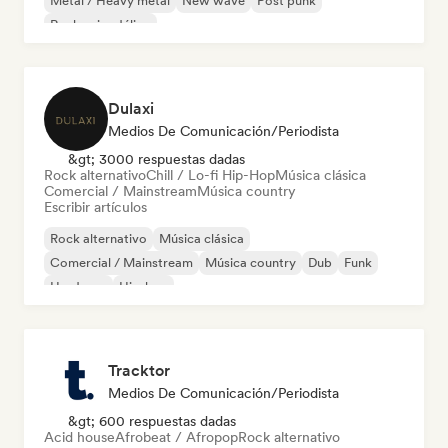
Metal / Heavy metal
New wave
Post punk
Rock psicodélico
Dulaxi
Medios De Comunicación/Periodista
&gt; 3000 respuestas dadas
Rock alternativo
Chill / Lo-fi Hip-Hop
Música clásica
Comercial / Mainstream
Música country
Escribir artículos
Rock alternativo
Música clásica
Comercial / Mainstream
Música country
Dub
Funk
Hardcore
Hip-hop
Tracktor
Medios De Comunicación/Periodista
&gt; 600 respuestas dadas
Acid house
Afrobeat / Afropop
Rock alternativo