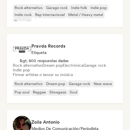
Rock alternativo
Garage rock
Indie folk
Indie pop
Indie rock
Rap internacional
Metal / Heavy metal
Pop rock
Pravda Records
Etiqueta
&gt; 800 respuestas dadas
Rock alternativo
Dream pop
Electrónica
Garage rock
Indie pop
Firmar artistas o lanzar su música
Rock alternativo
Dream pop
Garage rock
New wave
Pop soul
Reggae
Shoegaze
Soul
Zoila Antonio
Medios De Comunicación/Periodista