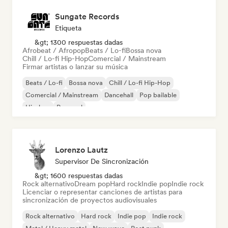
Sungate Records
Etiqueta
&gt; 1300 respuestas dadas
Afrobeat / Afropop
Beats / Lo-fi
Bossa nova
Chill / Lo-fi Hip-Hop
Comercial / Mainstream
Firmar artistas o lanzar su música
Beats / Lo-fi
Bossa nova
Chill / Lo-fi Hip-Hop
Comercial / Mainstream
Dancehall
Pop bailable
Hip-hop
Pop soul
Lorenzo Lautz
Supervisor De Sincronización
&gt; 1600 respuestas dadas
Rock alternativo
Dream pop
Hard rock
Indie pop
Indie rock
Licenciar o representar canciones de artistas para
sincronización de proyectos audiovisuales
Rock alternativo
Hard rock
Indie pop
Indie rock