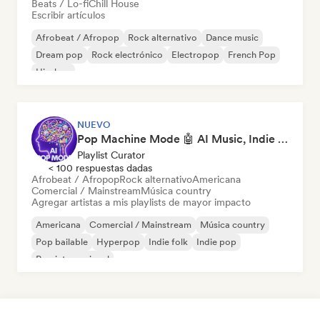
Beats / Lo-fi
Chill House
Escribir artículos
Afrobeat / Afropop
Rock alternativo
Dance music
Dream pop
Rock electrónico
Electropop
French Pop
Hip-hop
NUEVO
Pop Machine Mode 🤖 AI Music, Indie Pop & Dream Pop
Playlist Curator
< 100 respuestas dadas
Afrobeat / Afropop
Rock alternativo
Americana
Comercial / Mainstream
Música country
Agregar artistas a mis playlists de mayor impacto
Americana
Comercial / Mainstream
Música country
Pop bailable
Hyperpop
Indie folk
Indie pop
Pop internacional