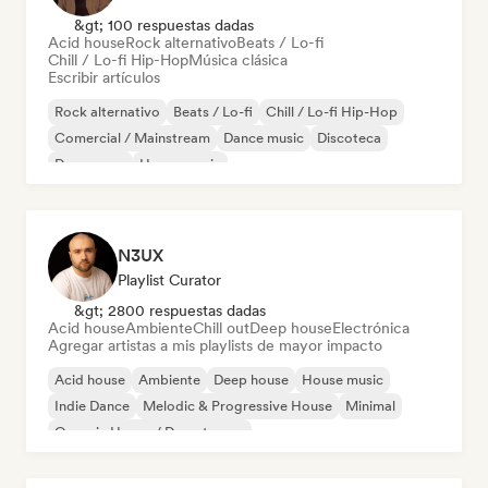
&gt; 100 respuestas dadas
Acid house
Rock alternativo
Beats / Lo-fi
Chill / Lo-fi Hip-Hop
Música clásica
Escribir artículos
Rock alternativo
Beats / Lo-fi
Chill / Lo-fi Hip-Hop
Comercial / Mainstream
Dance music
Discoteca
Dream pop
House music
N3UX
Playlist Curator
&gt; 2800 respuestas dadas
Acid house
Ambiente
Chill out
Deep house
Electrónica
Agregar artistas a mis playlists de mayor impacto
Acid house
Ambiente
Deep house
House music
Indie Dance
Melodic & Progressive House
Minimal
Organic House / Downtempo