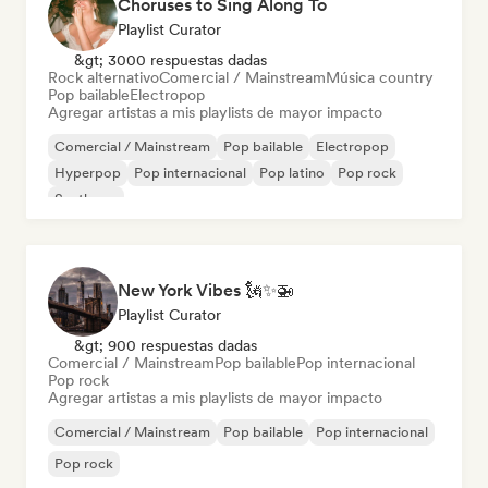
Choruses to Sing Along To
Playlist Curator
&gt; 3000 respuestas dadas
Rock alternativo
Comercial / Mainstream
Música country
Pop bailable
Electropop
Agregar artistas a mis playlists de mayor impacto
Comercial / Mainstream
Pop bailable
Electropop
Hyperpop
Pop internacional
Pop latino
Pop rock
Synthpop
New York Vibes 🗽✨🚁
Playlist Curator
&gt; 900 respuestas dadas
Comercial / Mainstream
Pop bailable
Pop internacional
Pop rock
Agregar artistas a mis playlists de mayor impacto
Comercial / Mainstream
Pop bailable
Pop internacional
Pop rock