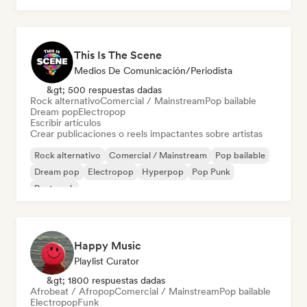
This Is The Scene
Medios De Comunicación/Periodista
&gt; 500 respuestas dadas
Rock alternativo
Comercial / Mainstream
Pop bailable
Dream pop
Electropop
Escribir artículos
Crear publicaciones o reels impactantes sobre artistas
Rock alternativo
Comercial / Mainstream
Pop bailable
Dream pop
Electropop
Hyperpop
Pop Punk
Post punk
Happy Music
Playlist Curator
&gt; 1800 respuestas dadas
Afrobeat / Afropop
Comercial / Mainstream
Pop bailable
Electropop
Funk