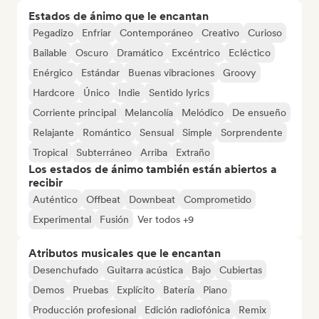
Estados de ánimo que le encantan
Pegadizo
Enfriar
Contemporáneo
Creativo
Curioso
Bailable
Oscuro
Dramático
Excéntrico
Ecléctico
Enérgico
Estándar
Buenas vibraciones
Groovy
Hardcore
Único
Indie
Sentido lyrics
Corriente principal
Melancolía
Melódico
De ensueño
Relajante
Romántico
Sensual
Simple
Sorprendente
Tropical
Subterráneo
Arriba
Extraño
Los estados de ánimo también están abiertos a
recibir
Auténtico
Offbeat
Downbeat
Comprometido
Experimental
Fusión
Ver todos +9
Atributos musicales que le encantan
Desenchufado
Guitarra acústica
Bajo
Cubiertas
Demos
Pruebas
Explícito
Batería
Piano
Producción profesional
Edición radiofónica
Remix