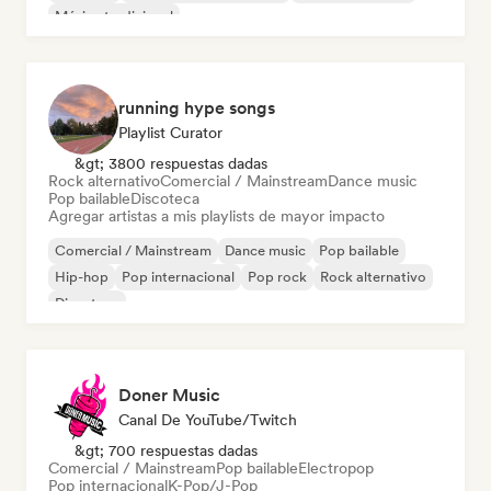
Música tradicional
running hype songs
Playlist Curator
&gt; 3800 respuestas dadas
Rock alternativo
Comercial / Mainstream
Dance music
Pop bailable
Discoteca
Agregar artistas a mis playlists de mayor impacto
Comercial / Mainstream
Dance music
Pop bailable
Hip-hop
Pop internacional
Pop rock
Rock alternativo
Discoteca
Doner Music
Canal De YouTube/Twitch
&gt; 700 respuestas dadas
Comercial / Mainstream
Pop bailable
Electropop
Pop internacional
K-Pop/J-Pop