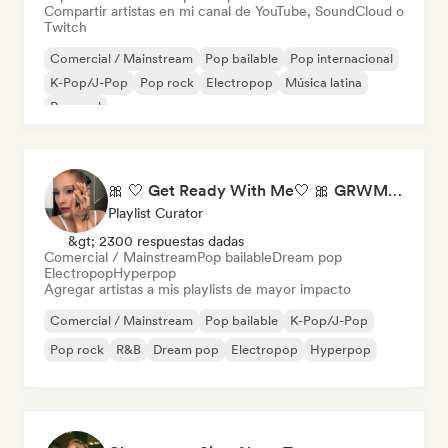
Compartir artistas en mi canal de YouTube, SoundCloud o
Twitch
Comercial / Mainstream
Pop bailable
Pop internacional
K-Pop/J-Pop
Pop rock
Electropop
Música latina
Pop soul
🎀 🤍 Get Ready With Me🤍 🎀 GRWM Playlist
Playlist Curator
&gt; 2300 respuestas dadas
Comercial / Mainstream
Pop bailable
Dream pop
Electropop
Hyperpop
Agregar artistas a mis playlists de mayor impacto
Comercial / Mainstream
Pop bailable
K-Pop/J-Pop
Pop rock
R&B
Dream pop
Electropop
Hyperpop