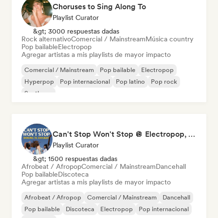
Choruses to Sing Along To
Playlist Curator
&gt; 3000 respuestas dadas
Rock alternativo
Comercial / Mainstream
Música country
Pop bailable
Electropop
Agregar artistas a mis playlists de mayor impacto
Comercial / Mainstream
Pop bailable
Electropop
Hyperpop
Pop internacional
Pop latino
Pop rock
Synthpop
Can't Stop Won't Stop 🪩 Electropop, Dance-Pop & Nu Disco
Playlist Curator
&gt; 1500 respuestas dadas
Afrobeat / Afropop
Comercial / Mainstream
Dancehall
Pop bailable
Discoteca
Agregar artistas a mis playlists de mayor impacto
Afrobeat / Afropop
Comercial / Mainstream
Dancehall
Pop bailable
Discoteca
Electropop
Pop internacional