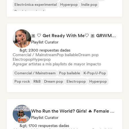
Electrónica experimental
Hyperpop
Indie pop
Pop internacional
🎀 🤍 Get Ready With Me🤍 🎀 GRWM Playlist
Playlist Curator
&gt; 2300 respuestas dadas
Comercial / Mainstream
Pop bailable
Dream pop
Electropop
Hyperpop
Agregar artistas a mis playlists de mayor impacto
Comercial / Mainstream
Pop bailable
K-Pop/J-Pop
Pop rock
R&B
Dream pop
Electropop
Hyperpop
Who Run the World? Girls! 🔥 Female Empowerment Pop & Girl-Power Anthems
Playlist Curator
&gt; 1700 respuestas dadas