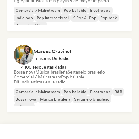
Agregar artistas a mis playlists de mayor impacto
Comercial / Mainstream
Pop bailable
Electropop
Indie pop
Pop internacional
K-Pop/J-Pop
Pop rock
Pop psicodélico
Marcos Cruvinel
Emisoras De Radio
< 100 respuestas dadas
Bossa nova
Música brasileña
Sertanejo brasileño
Comercial / Mainstream
Pop bailable
Difundir artistas en la radio
Comercial / Mainstream
Pop bailable
Electropop
R&B
Bossa nova
Música brasileña
Sertanejo brasileño
Indie pop