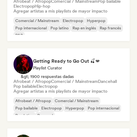
Afrobeat / Afropop
Comercial / Mainstream
Pop bailable
Electropop
Hip-hop
Agregar artistas a mis playlists de mayor impacto
Comercial / Mainstream
Electropop
Hyperpop
Pop internacional
Pop latino
Rap en inglés
Rap francés
R&B
Getting Ready to Go Out 🍒💋
Playlist Curator
&gt; 1900 respuestas dadas
Afrobeat / Afropop
Comercial / Mainstream
Dancehall
Pop bailable
Electropop
Agregar artistas a mis playlists de mayor impacto
Afrobeat / Afropop
Comercial / Mainstream
Pop bailable
Electropop
Hyperpop
Pop internacional
Pop latino
Pop soul