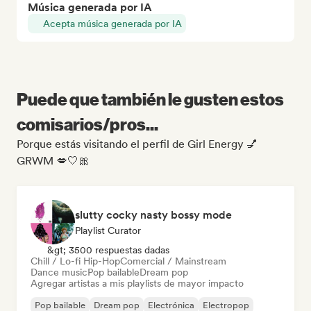
Música generada por IA
Acepta música generada por IA
Puede que también le gusten estos
comisarios/pros...
Porque estás visitando el perfil de Girl Energy 💅
GRWM 💋🤍🎀
slutty cocky nasty bossy mode
Playlist Curator
&gt; 3500 respuestas dadas
Chill / Lo-fi Hip-Hop
Comercial / Mainstream
Dance music
Pop bailable
Dream pop
Agregar artistas a mis playlists de mayor impacto
Pop bailable
Dream pop
Electrónica
Electropop