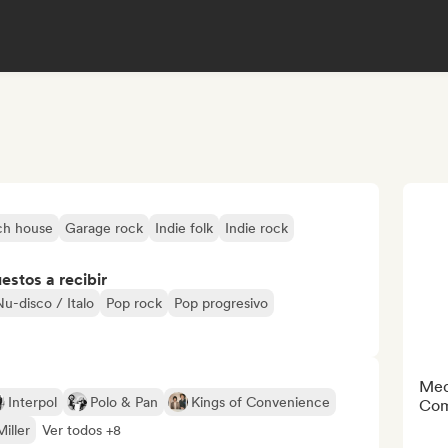
ch house
Garage rock
Indie folk
Indie rock
stos a recibir
Nu-disco / Italo
Pop rock
Pop progresivo
Med
Interpol
Polo & Pan
Kings of Convenience
Com
iller
Ver todos +8