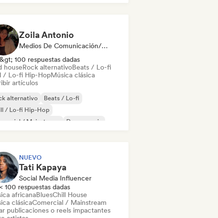
Zoila Antonio
Medios De Comunicación/Periodista
&gt; 100 respuestas dadas
d house
Rock alternativo
Beats / Lo-fi
l / Lo-fi Hip-Hop
Música clásica
ibir artículos
k alternativo
Beats / Lo-fi
ll / Lo-fi Hip-Hop
mercial / Mainstream
Dance music
scoteca
Dream pop
House music
NUEVO
Tati Kapaya
Social Media Influencer
< 100 respuestas dadas
ica africana
Blues
Chill House
ica clásica
Comercial / Mainstream
ar publicaciones o reels impactantes