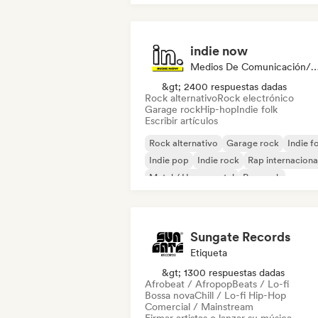
indie now
Medios De Comunicación/Peri
&gt; 2400 respuestas dadas
Rock alternativo
Rock electrónico
Garage rock
Hip-hop
Indie folk
Escribir artículos
Rock alternativo
Garage rock
Indie f
Indie pop
Indie rock
Rap internaciona
Metal / Heavy metal
Pop rock
Sungate Records
Etiqueta
&gt; 1300 respuestas dadas
Afrobeat / Afropop
Beats / Lo-fi
Bossa nova
Chill / Lo-fi Hip-Hop
Comercial / Mainstream