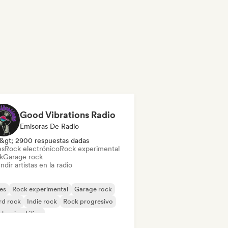
Good Vibrations Radio
Emisoras De Radio
&gt; 2900 respuestas dadas
es
Rock electrónico
Rock experimental
k
Garage rock
ndir artistas en la radio
es
Rock experimental
Garage rock
rd rock
Indie rock
Rock progresivo
k psicodélico
k & Roll / Rock clásico