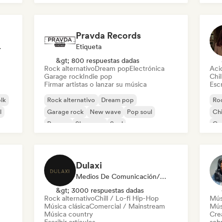
Pravda Records
odista
Etiqueta
&gt; 800 respuestas dadas
Rock alternativo
Dream pop
Electrónica
Aci
Garage rock
Indie pop
Chil
Firmar artistas o lanzar su música
Escr
olk
Rock alternativo
Dream pop
Roc
l
Garage rock
New wave
Pop soul
Chi
Reggae
Shoegaze
Soul
Co
Di
Dulaxi
Medios De Comunicación/Periodista
&gt; 3000 respuestas dadas
Rock alternativo
Chill / Lo-fi Hip-Hop
Mús
Música clásica
Comercial / Mainstream
Mús
Música country
Cre