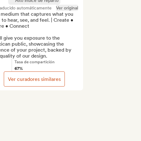
Alto índice de reparto
raducido automáticamente
Ver original
 medium that captures what you 
 to hear, see, and feel. | Create • 
re • Connect

l give you exposure to the 
ican public, showcasing the 
nce of your project, backed by 
quality of our design.
Tasa de compartición
67%
Ver curadores similares