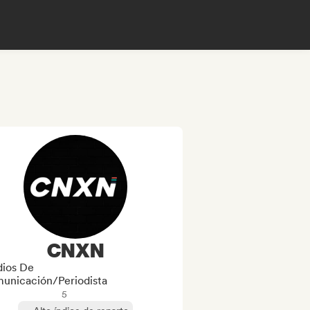
CNXN
ios De
unicación/Periodista
5