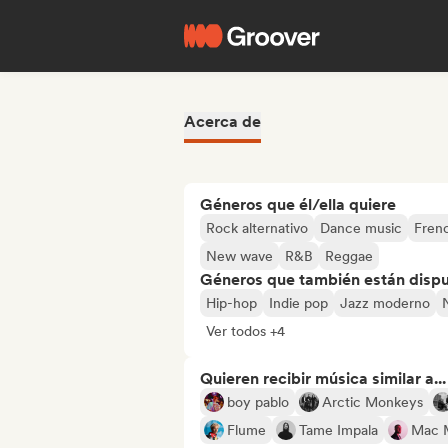
Acerca de
Géneros que él/ella quiere
Rock alternativo
Dance music
Fren
New wave
R&B
Reggae
Géneros que también están dispue
Hip-hop
Indie pop
Jazz moderno
Ver todos +4
Quieren recibir música similar a...
boy pablo
Arctic Monkeys
Flume
Tame Impala
Mac M