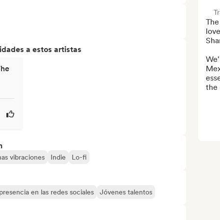
T
The
love
Sha
dades a estos artistas
We'l
The
Mex
esse
the 
n
as vibraciones
Indie
Lo-fi
presencia en las redes sociales
Jóvenes talentos