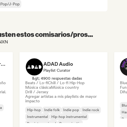
-Pop/J-Pop
sten estos comisarios/pros...
CNXN
Dreamers Island Entertainment
ADAD Audio
Playlist Curator
&gt; 4900 respuestas dadas
leño
Beats / Lo-fi
Chill / Lo-fi Hip-Hop
Blu
Música clásica
Música country
Fun
ial.
Drill / Jersey
Difu
Agregar artistas a mis playlists de mayor
impacto
Blu
ca
Hip-hop
Indie folk
Indie pop
Indie rock
Ha
Instrumental
Hip-hop instrumental
Roc
Rap internacional
Rap en inglés
Roc