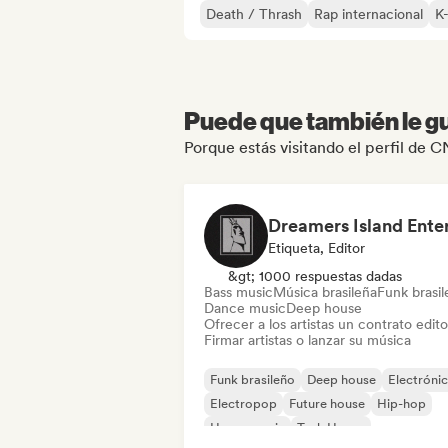
Death / Thrash
Rap internacional
K
Puede que también le gu
Porque estás visitando el perfil de 
Etiqueta, Editor
&gt; 1000 respuestas dadas
Bass music
Música brasileña
Funk brasi
Dance music
Deep house
Ofrecer a los artistas un contrato editor
Firmar artistas o lanzar su música
Funk brasileño
Deep house
Electróni
Electropop
Future house
Hip-hop
House music
Tech House