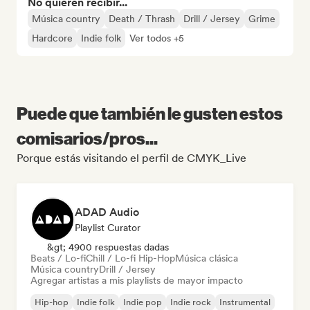
No quieren recibir...
Música country
Death / Thrash
Drill / Jersey
Grime
Hardcore
Indie folk
Ver todos +5
Puede que también le gusten estos
comisarios/pros...
Porque estás visitando el perfil de CMYK_Live
ADAD Audio
Playlist Curator
&gt; 4900 respuestas dadas
Beats / Lo-fi
Chill / Lo-fi Hip-Hop
Música clásica
Música country
Drill / Jersey
Agregar artistas a mis playlists de mayor impacto
Hip-hop
Indie folk
Indie pop
Indie rock
Instrumental