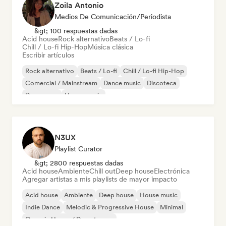
Zoila Antonio
Medios De Comunicación/Periodista
&gt; 100 respuestas dadas
Acid house
Rock alternativo
Beats / Lo-fi
Chill / Lo-fi Hip-Hop
Música clásica
Escribir artículos
Rock alternativo
Beats / Lo-fi
Chill / Lo-fi Hip-Hop
Comercial / Mainstream
Dance music
Discoteca
Dream pop
House music
N3UX
Playlist Curator
&gt; 2800 respuestas dadas
Acid house
Ambiente
Chill out
Deep house
Electrónica
Agregar artistas a mis playlists de mayor impacto
Acid house
Ambiente
Deep house
House music
Indie Dance
Melodic & Progressive House
Minimal
Organic House / Downtempo