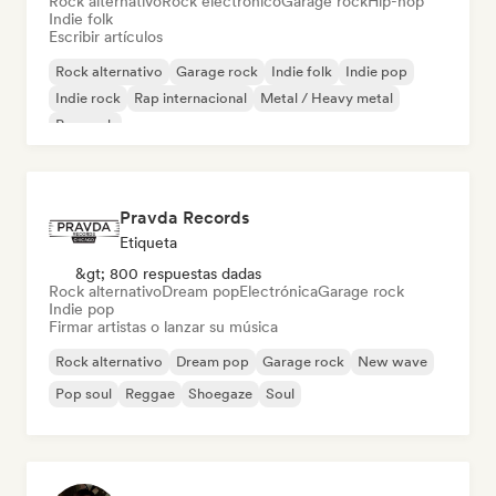
Rock alternativo
Rock electrónico
Garage rock
Hip-hop
Indie folk
Escribir artículos
Rock alternativo
Garage rock
Indie folk
Indie pop
Indie rock
Rap internacional
Metal / Heavy metal
Pop rock
Pravda Records
Etiqueta
&gt; 800 respuestas dadas
Rock alternativo
Dream pop
Electrónica
Garage rock
Indie pop
Firmar artistas o lanzar su música
Rock alternativo
Dream pop
Garage rock
New wave
Pop soul
Reggae
Shoegaze
Soul