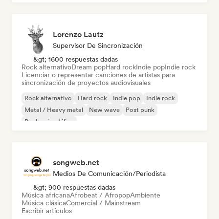
Lorenzo Lautz
Supervisor De Sincronización
&gt; 1600 respuestas dadas
Rock alternativo
Dream pop
Hard rock
Indie pop
Indie rock
Licenciar o representar canciones de artistas para
sincronización de proyectos audiovisuales
Rock alternativo
Hard rock
Indie pop
Indie rock
Metal / Heavy metal
New wave
Post punk
Rock psicodélico
songweb.net
Medios De Comunicación/Periodista
&gt; 900 respuestas dadas
Música africana
Afrobeat / Afropop
Ambiente
Música clásica
Comercial / Mainstream
Escribir artículos