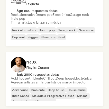
Etiqueta
&gt; 800 respuestas dadas
Rock alternativo
Dream pop
Electrónica
Garage rock
Indie pop
Firmar artistas o lanzar su música
Rock alternativo
Dream pop
Garage rock
New wave
Pop soul
Reggae
Shoegaze
Soul
N3UX
Playlist Curator
&gt; 2800 respuestas dadas
Acid house
Ambiente
Chill out
Deep house
Electrónica
Agregar artistas a mis playlists de mayor impacto
Acid house
Ambiente
Deep house
House music
Indie Dance
Melodic & Progressive House
Minimal
Organic House / Downtempo