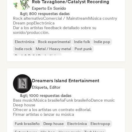
Rob Tavaglione/Catalyst Recording
Experto En Sonido
&gt; 800 respuestas dadas
Rock alternativo
Comercial / Mainstream
Música country
Dream pop
Electrónica
Dar a los artistas feedback detallado sobre su
sonido/producción.
Electrónica
Rock experimental
Indie folk
Indie pop
Indie rock
Metal / Heavy metal
Post punk
Rock & Roll / Rock clásico
Dreamers Island Entertainment
Etiqueta, Editor
&gt; 1000 respuestas dadas
Bass music
Música brasileña
Funk brasileño
Dance music
Deep house
Ofrecer a los artistas un contrato editorial.
Firmar artistas o lanzar su música
Funk brasileño
Deep house
Electrónica
Electropop