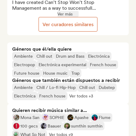
I have created Can't Stop Won't Stop 
Management as a way to successfull...
Ver más
Ver curadores similares
Géneros que él/ella quiere
Ambiente
Chill out
Drum and Bass
Electrónica
Electropop
Electrónica experimental
French house
Future house
House music
Trap
Géneros que también están dispuestos a recibir
Ambiente
Chill / Lo-fi Hip-Hop
Chill out
Dubstep
Electrónica
French house
Ver todos +3
Quieren recibir música similar a...
Mona San
SOPHIE
Apashe
Flume
100 gecs
Baauer
sumthin sumthin
What So Not
Ver todos +9