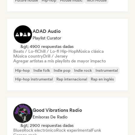
Future house
Hip-hop
House music
Tech House
ADAD Audio
Playlist Curator
&gt; 4900 respuestas dadas
Beats / Lo-fi
Chill / Lo-fi Hip-Hop
Música clásica
Música country
Drill / Jersey
Agregar artistas a mis playlists de mayor impacto
Hip-hop
Indie folk
Indie pop
Indie rock
Instrumental
Hip-hop instrumental
Rap internacional
Rap en inglés
Good Vibrations Radio
Emisoras De Radio
&gt; 2900 respuestas dadas
Blues
Rock electrónico
Rock experimental
Funk