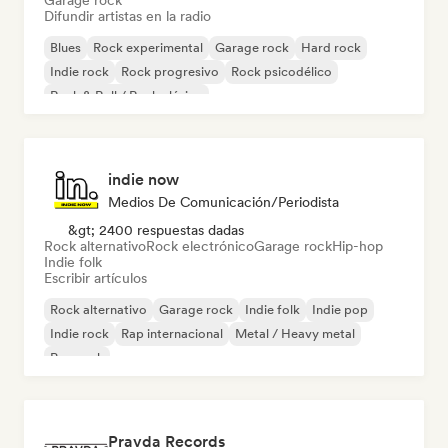
Garage rock
Difundir artistas en la radio
Blues
Rock experimental
Garage rock
Hard rock
Indie rock
Rock progresivo
Rock psicodélico
Rock & Roll / Rock clásico
indie now
Medios De Comunicación/Periodista
&gt; 2400 respuestas dadas
Rock alternativo
Rock electrónico
Garage rock
Hip-hop
Indie folk
Escribir artículos
Rock alternativo
Garage rock
Indie folk
Indie pop
Indie rock
Rap internacional
Metal / Heavy metal
Pop rock
Pravda Records