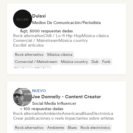
Dulaxi
Medios De Comunicación/Periodista
&gt; 3000 respuestas dadas
Rock alternativo
Chill / Lo-fi Hip-Hop
Música clásica
Comercial / Mainstream
Música country
Escribir artículos
Rock alternativo
Música clásica
Comercial / Mainstream
Música country
Dub
Funk
Hardcore
Hip-hop
NUEVO
Joe Donnelly - Content Creator
Social Media Influencer
< 100 respuestas dadas
Rock alternativo
Ambiente
Americana
Blues
Electrónica
Crear publicaciones o reels impactantes sobre artistas
Rock alternativo
Ambiente
Blues
Rock electrónico