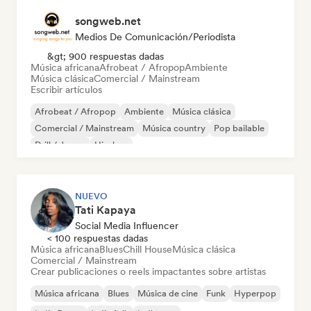
songweb.net
Medios De Comunicación/Periodista
&gt; 900 respuestas dadas
Música africana
Afrobeat / Afropop
Ambiente
Música clásica
Comercial / Mainstream
Escribir artículos
Afrobeat / Afropop
Ambiente
Música clásica
Comercial / Mainstream
Música country
Pop bailable
Drill / Jersey
Hip-hop
NUEVO
Tati Kapaya
Social Media Influencer
< 100 respuestas dadas
Música africana
Blues
Chill House
Música clásica
Comercial / Mainstream
Crear publicaciones o reels impactantes sobre artistas
Música africana
Blues
Música de cine
Funk
Hyperpop