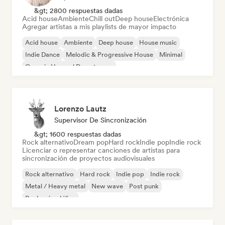
&gt; 2800 respuestas dadas
Acid house
Ambiente
Chill out
Deep house
Electrónica
Agregar artistas a mis playlists de mayor impacto
Acid house
Ambiente
Deep house
House music
Indie Dance
Melodic & Progressive House
Minimal
Organic House / Downtempo
Lorenzo Lautz
Supervisor De Sincronización
&gt; 1600 respuestas dadas
Rock alternativo
Dream pop
Hard rock
Indie pop
Indie rock
Licenciar o representar canciones de artistas para
sincronización de proyectos audiovisuales
Rock alternativo
Hard rock
Indie pop
Indie rock
Metal / Heavy metal
New wave
Post punk
Rock psicodélico