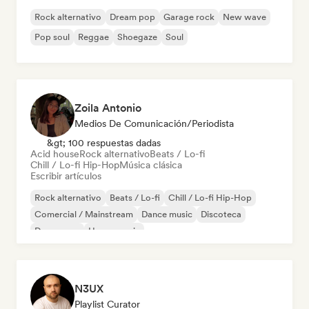
Rock alternativo
Dream pop
Garage rock
New wave
Pop soul
Reggae
Shoegaze
Soul
Zoila Antonio
Medios De Comunicación/Periodista
&gt; 100 respuestas dadas
Acid house
Rock alternativo
Beats / Lo-fi
Chill / Lo-fi Hip-Hop
Música clásica
Escribir artículos
Rock alternativo
Beats / Lo-fi
Chill / Lo-fi Hip-Hop
Comercial / Mainstream
Dance music
Discoteca
Dream pop
House music
N3UX
Playlist Curator