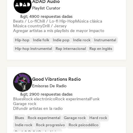
ADAD Audio
Playlist Curator
&gt; 4900 respuestas dadas
Beats / Lo-fi
Chill / Lo-fi Hip-Hop
Música clásica
Música country
Drill / Jersey
Agregar artistas a mis playlists de mayor impacto
Hip-hop
Indie folk
Indie pop
Indie rock
Instrumental
Hip-hop instrumental
Rap internacional
Rap en inglés
Good Vibrations Radio
Emisoras De Radio
&gt; 2900 respuestas dadas
Blues
Rock electrónico
Rock experimental
Funk
Garage rock
Difundir artistas en la radio
Blues
Rock experimental
Garage rock
Hard rock
Indie rock
Rock progresivo
Rock psicodélico
Rock & Roll / Rock clásico