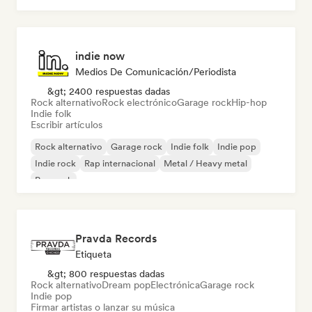
indie now
Medios De Comunicación/Periodista
&gt; 2400 respuestas dadas
Rock alternativo
Rock electrónico
Garage rock
Hip-hop
Indie folk
Escribir artículos
Rock alternativo
Garage rock
Indie folk
Indie pop
Indie rock
Rap internacional
Metal / Heavy metal
Pop rock
Pravda Records
Etiqueta
&gt; 800 respuestas dadas
Rock alternativo
Dream pop
Electrónica
Garage rock
Indie pop
Firmar artistas o lanzar su música