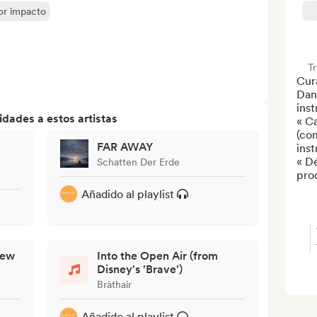
yor impacto
T
Cura
Dan
inst
dades a estos artistas
« Ca
(co
FAR AWAY
inst
« D
Schatten Der Erde
pro
Añadido al playlist
iew
Into the Open Air (from
Disney's 'Brave')
Bràthair
Añadido al playlist