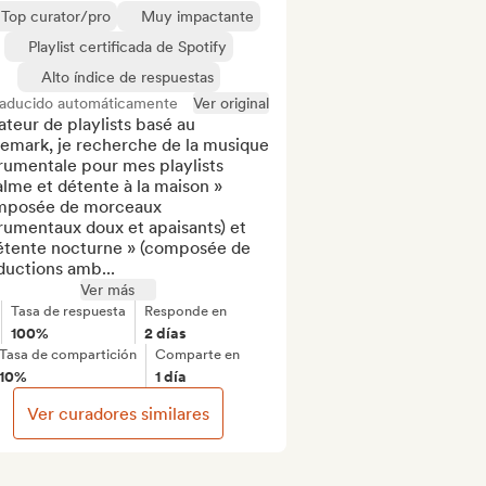
Top curator/pro
Muy impactante
Playlist certificada de Spotify
Alto índice de respuestas
raducido automáticamente
Ver original
teur de playlists basé au 
emark, je recherche de la musique 
rumentale pour mes playlists 
lme et détente à la maison » 
mposée de morceaux 
rumentaux doux et apaisants) et 
étente nocturne » (composée de 
ductions amb...
Ver más
Tasa de respuesta
Responde en
100%
2 días
Tasa de compartición
Comparte en
10%
1 día
Ver curadores similares