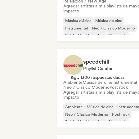
Relajación / New Age
Agregar artistas a mis playlists de may
impacto
Música clásica
Música de cine
Instrumental
Neo / Clásico Moderno
Relajación / New Age
Piano solo
speedchill
Playlist Curator
&gt; 1300 respuestas dadas
Ambiente
Música de cine
Instrumental
Neo / Clásico Moderno
Post rock
Agregar artistas a mis playlists de may
impacto
Ambiente
Música de cine
Instrumenta
Neo / Clásico Moderno
Post rock
Relajación / New Age
Piano solo