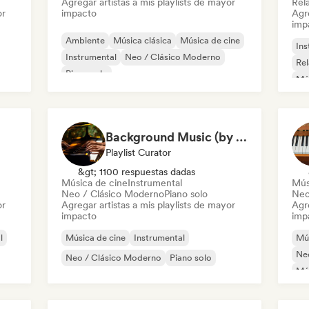
Agregar artistas a mis playlists de mayor
Rel
or
impacto
Agre
imp
Ambiente
Música clásica
Música de cine
Ins
Instrumental
Neo / Clásico Moderno
Rel
Piano solo
Mús
Background Music (by Pianoman)
Playlist Curator
&gt; 1100 respuestas dadas
Música de cine
Instrumental
Mús
Neo / Clásico Moderno
Piano solo
Neo
or
Agregar artistas a mis playlists de mayor
Agre
impacto
imp
l
Música de cine
Instrumental
Mús
Ne
Neo / Clásico Moderno
Piano solo
Mús