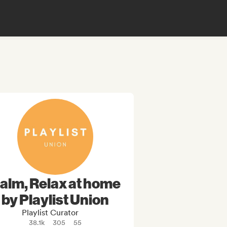
alm, Relax at home
by Playlist Union
Playlist Curator
38.1k
305
55