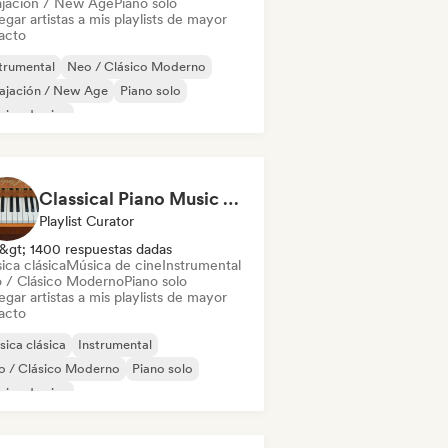
ajación / New Age
Piano solo
gar artistas a mis playlists de mayor
acto
trumental
Neo / Clásico Moderno
ajación / New Age
Piano solo
ica de cine
Classical Piano Music For Deep Sleep
Playlist Curator
&gt; 1400 respuestas dadas
ica clásica
Música de cine
Instrumental
 / Clásico Moderno
Piano solo
gar artistas a mis playlists de mayor
acto
ica clásica
Instrumental
o / Clásico Moderno
Piano solo
ica de cine