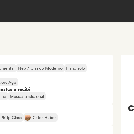
rumental
Neo / Clásico Moderno
Piano solo
 New Age
stos a recibir
cine
Música tradicional
C
Philip Glass
Dieter Huber