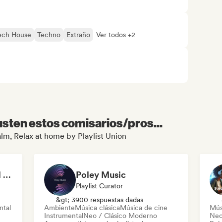
ech House
Techno
Extraño
Ver todos +2
sten estos comisarios/pros...
alm, Relax at home by Playlist Union
Relaxing Instrumental (MDJ Matthias De Jaeger)
Poley Music
Playlist Curator
&gt; 3900 respuestas dadas
ntal
Ambiente
Música clásica
Música de cine
Mús
Instrumental
Neo / Clásico Moderno
Neo