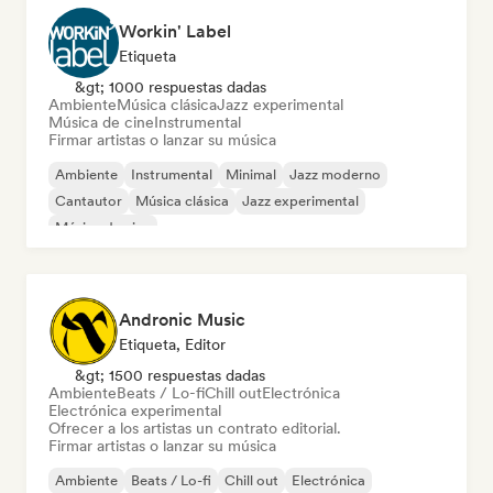
Workin' Label
Etiqueta
&gt; 1000 respuestas dadas
Ambiente
Música clásica
Jazz experimental
Música de cine
Instrumental
Firmar artistas o lanzar su música
Ambiente
Instrumental
Minimal
Jazz moderno
Cantautor
Música clásica
Jazz experimental
Música de cine
Andronic Music
Etiqueta, Editor
&gt; 1500 respuestas dadas
Ambiente
Beats / Lo-fi
Chill out
Electrónica
Electrónica experimental
Ofrecer a los artistas un contrato editorial.
Firmar artistas o lanzar su música
Ambiente
Beats / Lo-fi
Chill out
Electrónica