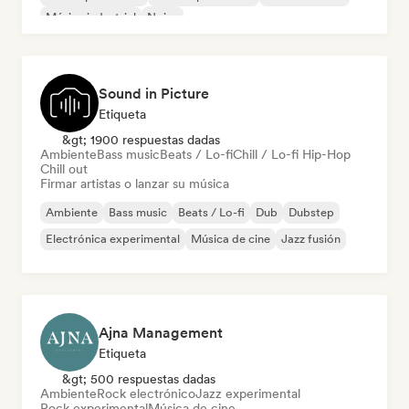
Música industrial
Noise
Sound in Picture
Etiqueta
&gt; 1900 respuestas dadas
Ambiente
Bass music
Beats / Lo-fi
Chill / Lo-fi Hip-Hop
Chill out
Firmar artistas o lanzar su música
Ambiente
Bass music
Beats / Lo-fi
Dub
Dubstep
Electrónica experimental
Música de cine
Jazz fusión
Ajna Management
Etiqueta
&gt; 500 respuestas dadas
Ambiente
Rock electrónico
Jazz experimental
Rock experimental
Música de cine