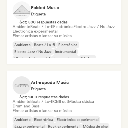
Folded Music
Etiqueta
&gt; 800 respuestas dadas
Ambiente
Beats / Lo-fi
Electrónica
Electro Jazz / Nu Jazz
Electrónica experimental
Firmar artistas o lanzar su música
Ambiente
Beats / Lo-fi
Electrónica
Electro Jazz / Nu Jazz
Instrumental
Hip-hop instrumental
Jazz moderno
Trip hop
Arthropoda Music
Etiqueta
&gt; 1900 respuestas dadas
Ambiente
Beats / Lo-fi
Chill out
Música clásica
Drum and Bass
Firmar artistas o lanzar su música
Ambiente
Electrónica
Electrónica experimental
Jazz experimental
Rock experimental
Música de cine