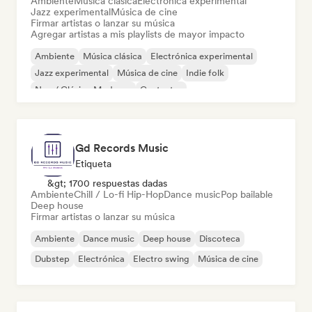
Ambiente
Música clásica
Electrónica experimental
Jazz experimental
Música de cine
Firmar artistas o lanzar su música
Agregar artistas a mis playlists de mayor impacto
Ambiente
Música clásica
Electrónica experimental
Jazz experimental
Música de cine
Indie folk
Neo / Clásico Moderno
Cantautor
Gd Records Music
Etiqueta
&gt; 1700 respuestas dadas
Ambiente
Chill / Lo-fi Hip-Hop
Dance music
Pop bailable
Deep house
Firmar artistas o lanzar su música
Ambiente
Dance music
Deep house
Discoteca
Dubstep
Electrónica
Electro swing
Música de cine