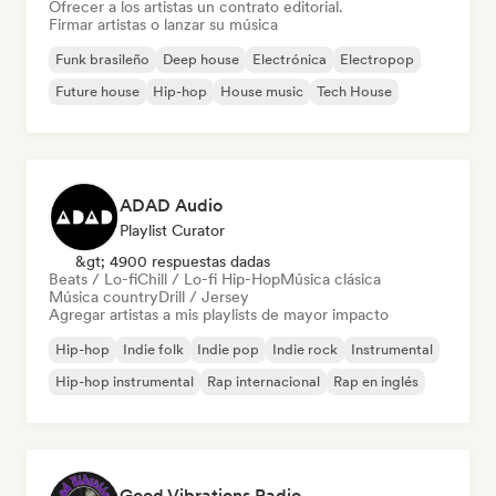
Ofrecer a los artistas un contrato editorial.
Firmar artistas o lanzar su música
Funk brasileño
Deep house
Electrónica
Electropop
Future house
Hip-hop
House music
Tech House
ADAD Audio
Playlist Curator
&gt; 4900 respuestas dadas
Beats / Lo-fi
Chill / Lo-fi Hip-Hop
Música clásica
Música country
Drill / Jersey
Agregar artistas a mis playlists de mayor impacto
Hip-hop
Indie folk
Indie pop
Indie rock
Instrumental
Hip-hop instrumental
Rap internacional
Rap en inglés
Good Vibrations Radio