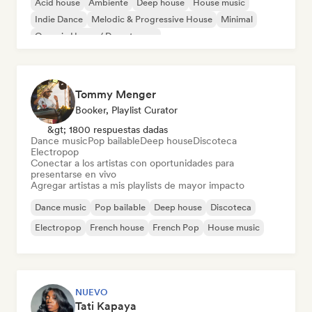
Acid house
Ambiente
Deep house
House music
Indie Dance
Melodic & Progressive House
Minimal
Organic House / Downtempo
Tommy Menger
Booker, Playlist Curator
&gt; 1800 respuestas dadas
Dance music
Pop bailable
Deep house
Discoteca
Electropop
Conectar a los artistas con oportunidades para
presentarse en vivo
Agregar artistas a mis playlists de mayor impacto
Dance music
Pop bailable
Deep house
Discoteca
Electropop
French house
French Pop
House music
NUEVO
Tati Kapaya