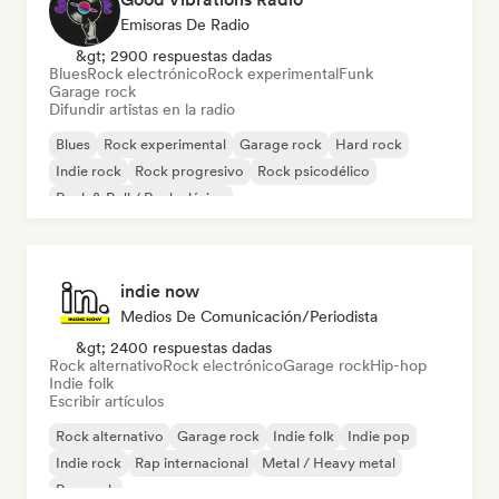
Emisoras De Radio
&gt; 2900 respuestas dadas
Blues
Rock electrónico
Rock experimental
Funk
Garage rock
Difundir artistas en la radio
Blues
Rock experimental
Garage rock
Hard rock
Indie rock
Rock progresivo
Rock psicodélico
Rock & Roll / Rock clásico
indie now
Medios De Comunicación/Periodista
&gt; 2400 respuestas dadas
Rock alternativo
Rock electrónico
Garage rock
Hip-hop
Indie folk
Escribir artículos
Rock alternativo
Garage rock
Indie folk
Indie pop
Indie rock
Rap internacional
Metal / Heavy metal
Pop rock