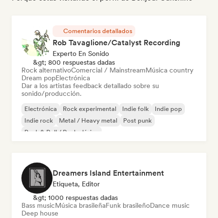
Comentarios detallados
Rob Tavaglione/Catalyst Recording
Experto En Sonido
&gt; 800 respuestas dadas
Rock alternativo
Comercial / Mainstream
Música country
Dream pop
Electrónica
Dar a los artistas feedback detallado sobre su
sonido/producción.
Electrónica
Rock experimental
Indie folk
Indie pop
Indie rock
Metal / Heavy metal
Post punk
Rock & Roll / Rock clásico
Dreamers Island Entertainment
Etiqueta, Editor
&gt; 1000 respuestas dadas
Bass music
Música brasileña
Funk brasileño
Dance music
Deep house