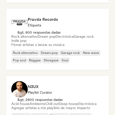
Pravda Records
Etiqueta
&gt; 800 respuestas dadas
Rock alternativo
Dream pop
Electrónica
Garage rock
Indie pop
Firmar artistas o lanzar su música
Rock alternativo
Dream pop
Garage rock
New wave
Pop soul
Reggae
Shoegaze
Soul
N3UX
Playlist Curator
&gt; 2800 respuestas dadas
Acid house
Ambiente
Chill out
Deep house
Electrónica
Agregar artistas a mis playlists de mayor impacto