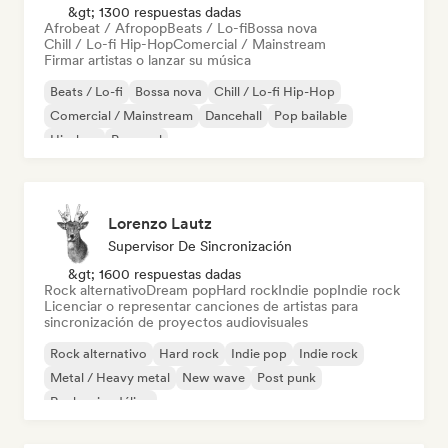
&gt; 1300 respuestas dadas
Afrobeat / Afropop
Beats / Lo-fi
Bossa nova
Chill / Lo-fi Hip-Hop
Comercial / Mainstream
Firmar artistas o lanzar su música
Beats / Lo-fi
Bossa nova
Chill / Lo-fi Hip-Hop
Comercial / Mainstream
Dancehall
Pop bailable
Hip-hop
Pop soul
Lorenzo Lautz
Supervisor De Sincronización
&gt; 1600 respuestas dadas
Rock alternativo
Dream pop
Hard rock
Indie pop
Indie rock
Licenciar o representar canciones de artistas para
sincronización de proyectos audiovisuales
Rock alternativo
Hard rock
Indie pop
Indie rock
Metal / Heavy metal
New wave
Post punk
Rock psicodélico