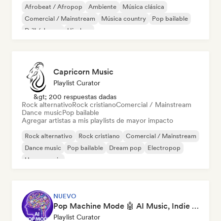
Afrobeat / Afropop
Ambiente
Música clásica
Comercial / Mainstream
Música country
Pop bailable
Drill / Jersey
Hip-hop
Capricorn Music
Playlist Curator
&gt; 200 respuestas dadas
Rock alternativo
Rock cristiano
Comercial / Mainstream
Dance music
Pop bailable
Agregar artistas a mis playlists de mayor impacto
Rock alternativo
Rock cristiano
Comercial / Mainstream
Dance music
Pop bailable
Dream pop
Electropop
House music
NUEVO
Pop Machine Mode 🤖 AI Music, Indie Pop & Dream Pop
Playlist Curator