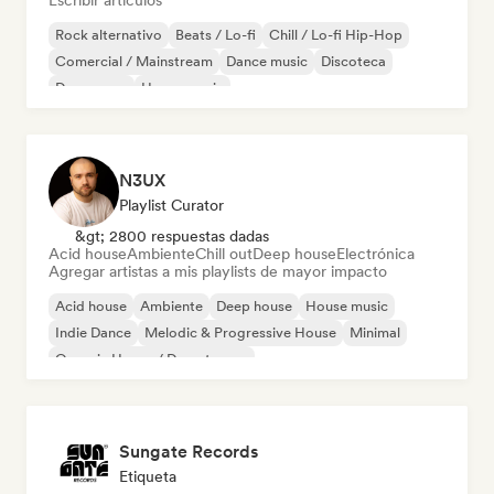
Escribir artículos
Rock alternativo
Beats / Lo-fi
Chill / Lo-fi Hip-Hop
Comercial / Mainstream
Dance music
Discoteca
Dream pop
House music
N3UX
Playlist Curator
&gt; 2800 respuestas dadas
Acid house
Ambiente
Chill out
Deep house
Electrónica
Agregar artistas a mis playlists de mayor impacto
Acid house
Ambiente
Deep house
House music
Indie Dance
Melodic & Progressive House
Minimal
Organic House / Downtempo
Sungate Records
Etiqueta