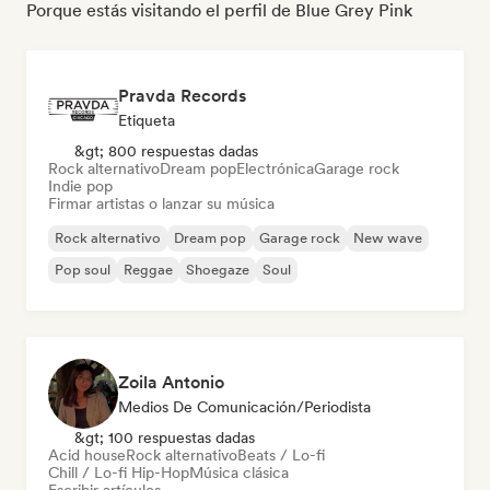
Porque estás visitando el perfil de Blue Grey Pink
Pravda Records
Etiqueta
&gt; 800 respuestas dadas
Rock alternativo
Dream pop
Electrónica
Garage rock
Indie pop
Firmar artistas o lanzar su música
Rock alternativo
Dream pop
Garage rock
New wave
Pop soul
Reggae
Shoegaze
Soul
Zoila Antonio
Medios De Comunicación/Periodista
&gt; 100 respuestas dadas
Acid house
Rock alternativo
Beats / Lo-fi
Chill / Lo-fi Hip-Hop
Música clásica