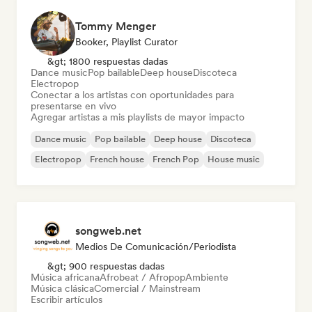
Tommy Menger
Booker, Playlist Curator
&gt; 1800 respuestas dadas
Dance music
Pop bailable
Deep house
Discoteca
Electropop
Conectar a los artistas con oportunidades para
presentarse en vivo
Agregar artistas a mis playlists de mayor impacto
Dance music
Pop bailable
Deep house
Discoteca
Electropop
French house
French Pop
House music
songweb.net
Medios De Comunicación/Periodista
&gt; 900 respuestas dadas
Música africana
Afrobeat / Afropop
Ambiente
Música clásica
Comercial / Mainstream
Escribir artículos