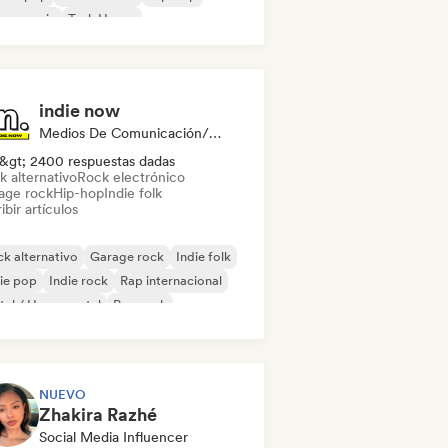
use music
Tech House
indie now
Medios De Comunicación/Periodista
&gt; 2400 respuestas dadas
k alternativo
Rock electrónico
age rock
Hip-hop
Indie folk
ibir artículos
k alternativo
Garage rock
Indie folk
ie pop
Indie rock
Rap internacional
al / Heavy metal
Pop rock
NUEVO
Zhakira Razhé
Social Media Influencer