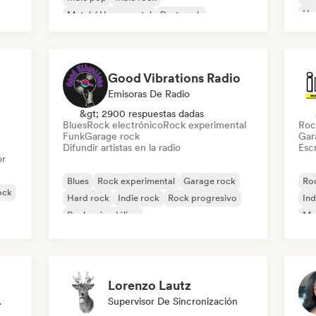
Ho
Metal / Heavy metal
Post punk
Rock & Roll / Rock clásico
Good Vibrations Radio
Emisoras De Radio
&gt; 2900 respuestas dadas
Blues
Rock electrónico
Rock experimental
Roc
Funk
Garage rock
Gar
Difundir artistas en la radio
Escr
or
Blues
Rock experimental
Garage rock
Roc
ock
Hard rock
Indie rock
Rock progresivo
Ind
Rock psicodélico
Met
Rock & Roll / Rock clásico
Lorenzo Lautz
odista
Supervisor De Sincronización