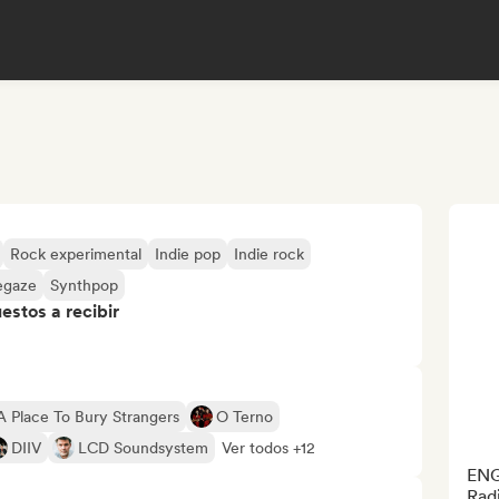
Rock experimental
Indie pop
Indie rock
egaze
Synthpop
stos a recibir
A Place To Bury Strangers
O Terno
DIIV
LCD Soundsystem
Ver todos +12
ENG:
Radi