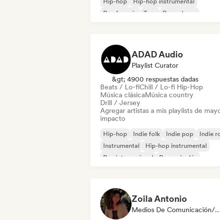
Hip-hop
Hip-hop instrumental
Rap francés
Trap
Pop urbano
Chill / Lo-fi Hip-Hop
ADAD Audio
Playlist Curator
&gt; 4900 respuestas dadas
Beats / Lo-fi
Chill / Lo-fi Hip-Hop
Música clásica
Música country
Drill / Jersey
Agregar artistas a mis playlists de may
impacto
Hip-hop
Indie folk
Indie pop
Indie r
Instrumental
Hip-hop instrumental
Rap internacional
Rap en inglés
Zoila Antonio
Medios De Comunicación/Peri