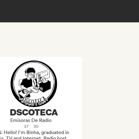
DSCOTECA
Emisoras De Radio
37
30
 Hello! I'm Binha, graduated in 
o, TV and Internet. Radio host, 