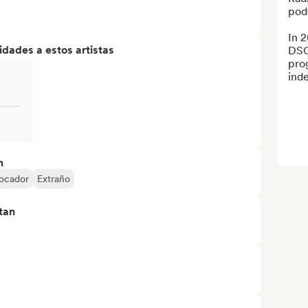
pod
In 2
dades a estos artistas
DSCO
prog
inde
n
ocador
Extraño
tan