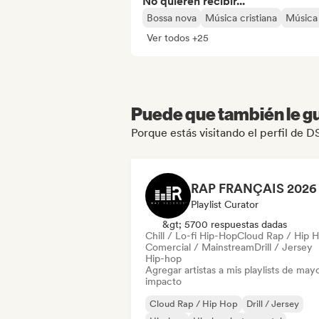
No quieren recibir...
Bossa nova
Música cristiana
Música
Ver todos +25
Puede que también le gu
Porque estás visitando el perfil d
Playlist Curator
&gt; 5700 respuestas dadas
Chill / Lo-fi Hip-Hop
Cloud Rap / Hip 
Comercial / Mainstream
Drill / Jersey
Hip-hop
Agregar artistas a mis playlists de may
impacto
Cloud Rap / Hip Hop
Drill / Jersey