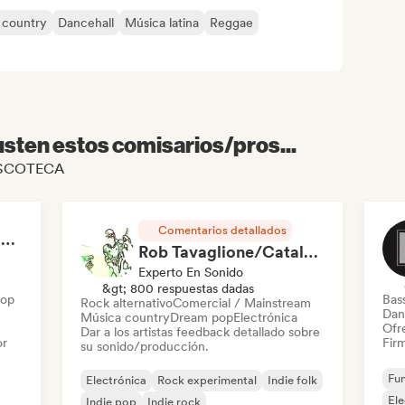
 country
Dancehall
Música latina
Reggae
sten estos comisarios/pros...
e DSCOTECA
Comentarios detallados
RAP FRANÇAIS 2026 🔥🇫🇷 (Way Records)
Rob Tavaglione/Catalyst Recording
Experto En Sonido
&gt; 800 respuestas dadas
Hop
Bas
Rock alternativo
Comercial / Mainstream
Dan
Música country
Dream pop
Electrónica
Ofre
Dar a los artistas feedback detallado sobre
or
Firm
su sonido/producción.
Fun
Electrónica
Rock experimental
Indie folk
El
Indie pop
Indie rock