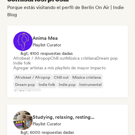
Porque estás visitando el perfil de Berlin On Air | Indie
Blog
Anima Mea
Playlist Curator
&gt; 4100 respuestas dadas
Afrobeat / Afropop
Chill out
Música cristiana
Dream pop
Indie folk
Agregar artistas a mis playlists de mayor impacto
Afrobeat / Afropop
Chill out
Música cristiana
Dream pop
Indie folk
Indie pop
Instrumental
Lofi bedroom
Studying, relaxing, resting...
Playlist Curator
&gt; 6000 respuestas dadas