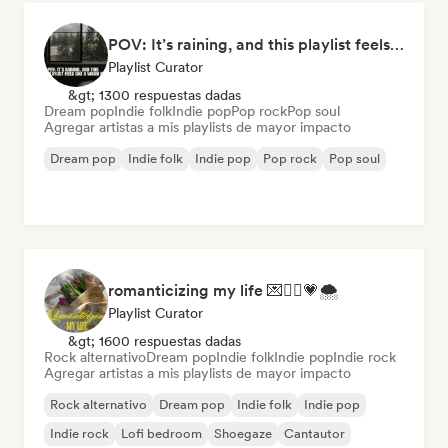
POV: It’s raining, and this playlist feels like a warm hug
Playlist Curator
&gt; 1300 respuestas dadas
Dream pop
Indie folk
Indie pop
Pop rock
Pop soul
Agregar artistas a mis playlists de mayor impacto
Dream pop
Indie folk
Indie pop
Pop rock
Pop soul
romanticizing my life 💌🧚‍♀️💗🌨
Playlist Curator
&gt; 1600 respuestas dadas
Rock alternativo
Dream pop
Indie folk
Indie pop
Indie rock
Agregar artistas a mis playlists de mayor impacto
Rock alternativo
Dream pop
Indie folk
Indie pop
Indie rock
Lofi bedroom
Shoegaze
Cantautor