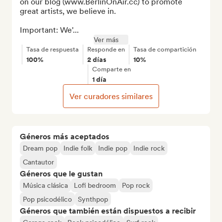
on our blog (www.BerlinOnAir.cc) to promote 
great artists, we believe in. 

Important: We'...
Ver más
Tasa de respuesta
Responde en
Tasa de compartición
100%
2 días
10%
Comparte en
1 día
Ver curadores similares
Géneros más aceptados
Dream pop
Indie folk
Indie pop
Indie rock
Cantautor
Géneros que le gustan
Música clásica
Lofi bedroom
Pop rock
Pop psicodélico
Synthpop
Géneros que también están dispuestos a recibir