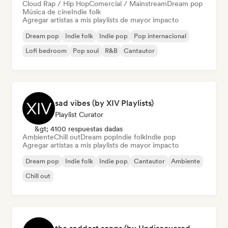
Cloud Rap / Hip Hop
Comercial / Mainstream
Dream pop
Música de cine
Indie folk
Agregar artistas a mis playlists de mayor impacto
Dream pop
Indie folk
Indie pop
Pop internacional
Lofi bedroom
Pop soul
R&B
Cantautor
sad vibes (by XIV Playlists)
Playlist Curator
&gt; 4100 respuestas dadas
Ambiente
Chill out
Dream pop
Indie folk
Indie pop
Agregar artistas a mis playlists de mayor impacto
Dream pop
Indie folk
Indie pop
Cantautor
Ambiente
Chill out