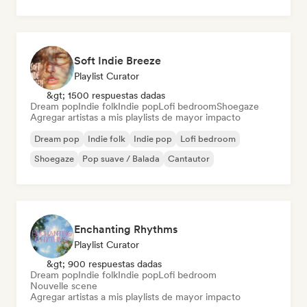
Soft Indie Breeze
Playlist Curator
&gt; 1500 respuestas dadas
Dream pop
Indie folk
Indie pop
Lofi bedroom
Shoegaze
Agregar artistas a mis playlists de mayor impacto
Dream pop
Indie folk
Indie pop
Lofi bedroom
Shoegaze
Pop suave / Balada
Cantautor
Enchanting Rhythms
Playlist Curator
&gt; 900 respuestas dadas
Dream pop
Indie folk
Indie pop
Lofi bedroom
Nouvelle scene
Agregar artistas a mis playlists de mayor impacto