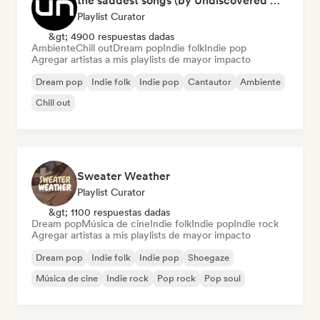
the saddest songs (by Undiscovered Music)
Playlist Curator
&gt; 4900 respuestas dadas
Ambiente
Chill out
Dream pop
Indie folk
Indie pop
Agregar artistas a mis playlists de mayor impacto
Dream pop
Indie folk
Indie pop
Cantautor
Ambiente
Chill out
Sweater Weather
Playlist Curator
&gt; 1100 respuestas dadas
Dream pop
Música de cine
Indie folk
Indie pop
Indie rock
Agregar artistas a mis playlists de mayor impacto
Dream pop
Indie folk
Indie pop
Shoegaze
Música de cine
Indie rock
Pop rock
Pop soul