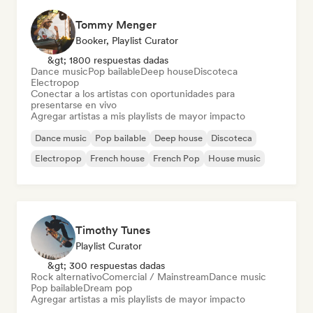
Tommy Menger
Booker, Playlist Curator
&gt; 1800 respuestas dadas
Dance music
Pop bailable
Deep house
Discoteca
Electropop
Conectar a los artistas con oportunidades para
presentarse en vivo
Agregar artistas a mis playlists de mayor impacto
Dance music
Pop bailable
Deep house
Discoteca
Electropop
French house
French Pop
House music
Timothy Tunes
Playlist Curator
&gt; 300 respuestas dadas
Rock alternativo
Comercial / Mainstream
Dance music
Pop bailable
Dream pop
Agregar artistas a mis playlists de mayor impacto