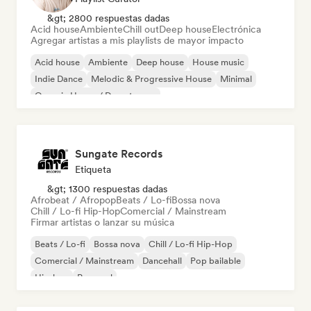
&gt; 2800 respuestas dadas
Acid house
Ambiente
Chill out
Deep house
Electrónica
Agregar artistas a mis playlists de mayor impacto
Acid house
Ambiente
Deep house
House music
Indie Dance
Melodic & Progressive House
Minimal
Organic House / Downtempo
Sungate Records
Etiqueta
&gt; 1300 respuestas dadas
Afrobeat / Afropop
Beats / Lo-fi
Bossa nova
Chill / Lo-fi Hip-Hop
Comercial / Mainstream
Firmar artistas o lanzar su música
Beats / Lo-fi
Bossa nova
Chill / Lo-fi Hip-Hop
Comercial / Mainstream
Dancehall
Pop bailable
Hip-hop
Pop soul