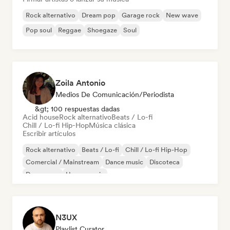
Rock alternativo
Dream pop
Garage rock
New wave
Pop soul
Reggae
Shoegaze
Soul
Zoila Antonio
Medios De Comunicación/Periodista
&gt; 100 respuestas dadas
Acid house
Rock alternativo
Beats / Lo-fi
Chill / Lo-fi Hip-Hop
Música clásica
Escribir artículos
Rock alternativo
Beats / Lo-fi
Chill / Lo-fi Hip-Hop
Comercial / Mainstream
Dance music
Discoteca
Dream pop
House music
N3UX
Playlist Curator