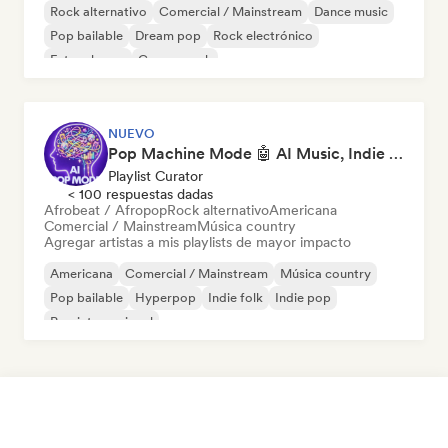
Rock alternativo
Comercial / Mainstream
Dance music
Pop bailable
Dream pop
Rock electrónico
Future house
Garage rock
NUEVO
Pop Machine Mode 🤖 AI Music, Indie Pop & Dream Pop
Playlist Curator
< 100 respuestas dadas
Afrobeat / Afropop
Rock alternativo
Americana
Comercial / Mainstream
Música country
Agregar artistas a mis playlists de mayor impacto
Americana
Comercial / Mainstream
Música country
Pop bailable
Hyperpop
Indie folk
Indie pop
Pop internacional