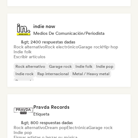
Rock & Roll / Rock clásico
indie now
Medios De Comunicación/Periodista
&gt; 2400 respuestas dadas
Rock alternativo
Rock electrónico
Garage rock
Hip-hop
Indie folk
Escribir artículos
Rock alternativo
Garage rock
Indie folk
Indie pop
Indie rock
Rap internacional
Metal / Heavy metal
Pop rock
Pravda Records
Etiqueta
&gt; 800 respuestas dadas
Rock alternativo
Dream pop
Electrónica
Garage rock
Indie pop
Firmar artistas o lanzar su música