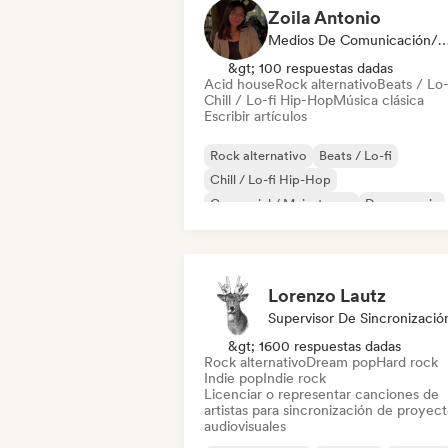
Zoila Antonio
Medios De Comunicación/Peri
&gt; 100 respuestas dadas
Acid house
Rock alternativo
Beats / Lo-
Chill / Lo-fi Hip-Hop
Música clásica
Escribir artículos
Rock alternativo
Beats / Lo-fi
Chill / Lo-fi Hip-Hop
Comercial / Mainstream
Dance music
Discoteca
Dream pop
House music
Lorenzo Lautz
Supervisor De Sincronizació
&gt; 1600 respuestas dadas
Rock alternativo
Dream pop
Hard rock
Indie pop
Indie rock
Licenciar o representar canciones de
artistas para sincronización de proyec
audiovisuales