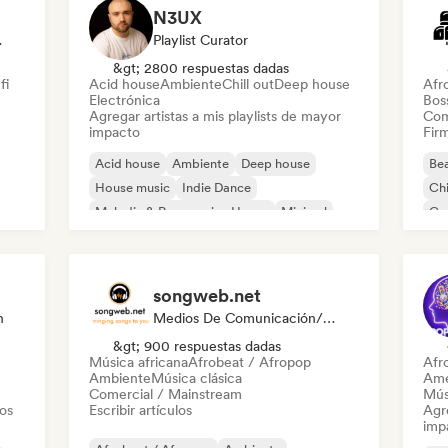
N3UX
odista
Playlist Curator
&gt; 2800 respuestas dadas
fi
Acid house
Ambiente
Chill out
Deep house
Afr
Electrónica
Bos
Agregar artistas a mis playlists de mayor
Com
impacto
Firm
Acid house
Ambiente
Deep house
Bea
House music
Indie Dance
Chi
Melodic & Progressive House
Minimal
Co
Organic House / Downtempo
Pop
songweb.net
n
Medios De Comunicación/Periodista
&gt; 900 respuestas dadas
Música africana
Afrobeat / Afropop
Afr
Ambiente
Música clásica
Ame
Comercial / Mainstream
Mús
tos
Escribir artículos
Agre
imp