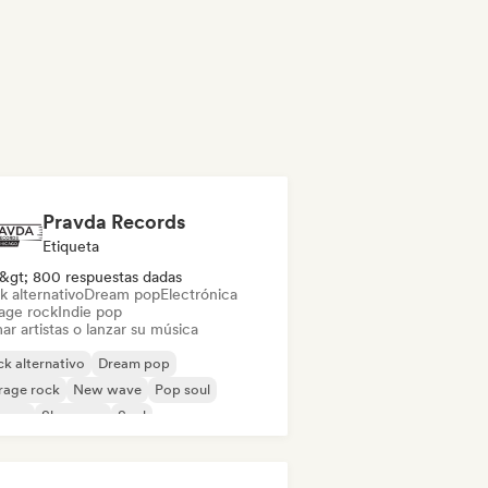
Pravda Records
Etiqueta
&gt; 800 respuestas dadas
k alternativo
Dream pop
Electrónica
age rock
Indie pop
ar artistas o lanzar su música
k alternativo
Dream pop
rage rock
New wave
Pop soul
ggae
Shoegaze
Soul