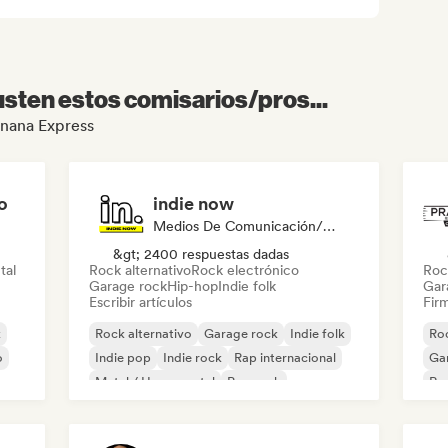
sten estos comisarios/pros...
Banana Express
o
indie now
Medios De Comunicación/Periodista
&gt; 2400 respuestas dadas
tal
Rock alternativo
Rock electrónico
Roc
Garage rock
Hip-hop
Indie folk
Gar
Escribir artículos
Firm
k
Rock alternativo
Garage rock
Indie folk
Roc
o
Indie pop
Indie rock
Rap internacional
Ga
Metal / Heavy metal
Pop rock
Re