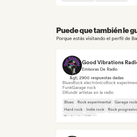
Puede que también le gu
Porque estás visitando el perfil de 
Good Vibrations Radi
Emisoras De Radio
&gt; 2900 respuestas dadas
Blues
Rock electrónico
Rock experimen
Funk
Garage rock
Difundir artistas en la radio
Blues
Rock experimental
Garage roc
Hard rock
Indie rock
Rock progresiv
Rock psicodélico
Rock & Roll / Rock clásico