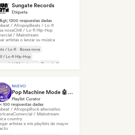
Sungate Records
Etiqueta
&gt; 1300 respuestas dadas
obeat / Afropop
Beats / Lo-fi
sa nova
Chill / Lo-fi Hip-Hop
ercial / Mainstream
ar artistas o lanzar su música
ts / Lo-fi
Bossa nova
ll / Lo-fi Hip-Hop
mercial / Mainstream
Dancehall
 bailable
Hip-hop
Pop soul
NUEVO
Pop Machine Mode 🤖 AI Music, Indie Pop & Dream Pop
Playlist Curator
< 100 respuestas dadas
obeat / Afropop
Rock alternativo
ricana
Comercial / Mainstream
ica country
gar artistas a mis playlists de mayor
acto