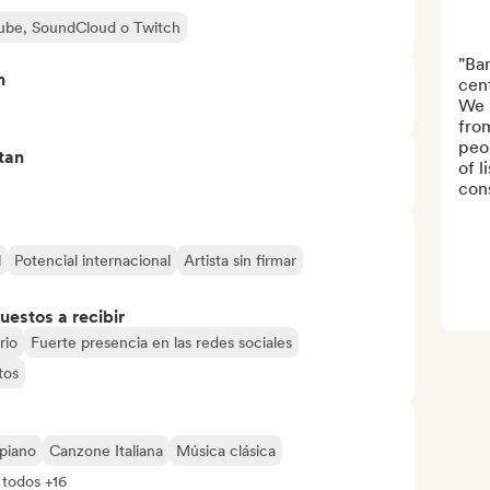
uTube, SoundCloud o Twitch
"Ban
n
cent
We p
from
peo
tan
of l
cons
l
Potencial internacional
Artista sin firmar
uestos a recibir
rio
Fuerte presencia en las redes sociales
tos
piano
Canzone Italiana
Música clásica
 todos +16