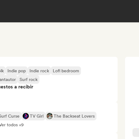
olk
Indie pop
Indie rock
Lofi bedroom
antautor
Surf rock
stos a recibir
Surf Curse
TV Girl
The Backseat Lovers
Ver todos +9