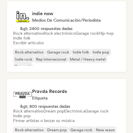
indie now
Medios De Comunicación/Periodista
&gt; 2400 respuestas dadas
Rock alternativo
Rock electrónico
Garage rock
Hip-hop
Indie folk
Escribir artículos
Rock alternativo
Garage rock
Indie folk
Indie pop
Indie rock
Rap internacional
Metal / Heavy metal
Pop rock
Pravda Records
Etiqueta
&gt; 800 respuestas dadas
Rock alternativo
Dream pop
Electrónica
Garage rock
Indie pop
Firmar artistas o lanzar su música
Rock alternativo
Dream pop
Garage rock
New wave