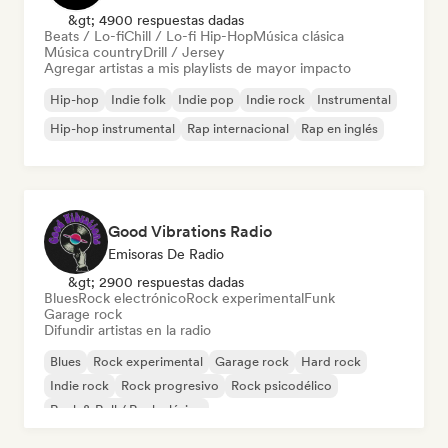
&gt; 4900 respuestas dadas
Beats / Lo-fi
Chill / Lo-fi Hip-Hop
Música clásica
Música country
Drill / Jersey
Agregar artistas a mis playlists de mayor impacto
Hip-hop
Indie folk
Indie pop
Indie rock
Instrumental
Hip-hop instrumental
Rap internacional
Rap en inglés
Good Vibrations Radio
Emisoras De Radio
&gt; 2900 respuestas dadas
Blues
Rock electrónico
Rock experimental
Funk
Garage rock
Difundir artistas en la radio
Blues
Rock experimental
Garage rock
Hard rock
Indie rock
Rock progresivo
Rock psicodélico
Rock & Roll / Rock clásico