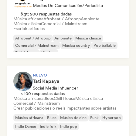
Medios De Comunicación/Periodista
&gt; 900 respuestas dadas
Música africana
Afrobeat / Afropop
Ambiente
Música clásica
Comercial / Mainstream
Escribir artículos
Afrobeat / Afropop
Ambiente
Música clásica
Comercial / Mainstream
Música country
Pop bailable
Drill / Jersey
Hip-hop
NUEVO
Tati Kapaya
Social Media Influencer
< 100 respuestas dadas
Música africana
Blues
Chill House
Música clásica
Comercial / Mainstream
Crear publicaciones o reels impactantes sobre artistas
Música africana
Blues
Música de cine
Funk
Hyperpop
Indie Dance
Indie folk
Indie pop