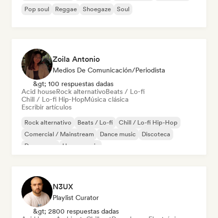
Pop soul
Reggae
Shoegaze
Soul
Zoila Antonio
Medios De Comunicación/Periodista
&gt; 100 respuestas dadas
Acid house
Rock alternativo
Beats / Lo-fi
Chill / Lo-fi Hip-Hop
Música clásica
Escribir artículos
Rock alternativo
Beats / Lo-fi
Chill / Lo-fi Hip-Hop
Comercial / Mainstream
Dance music
Discoteca
Dream pop
House music
N3UX
Playlist Curator
&gt; 2800 respuestas dadas