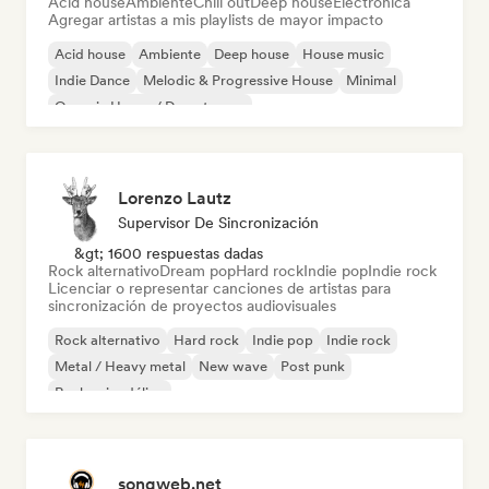
Acid house
Ambiente
Chill out
Deep house
Electrónica
Agregar artistas a mis playlists de mayor impacto
Acid house
Ambiente
Deep house
House music
Indie Dance
Melodic & Progressive House
Minimal
Organic House / Downtempo
Lorenzo Lautz
Supervisor De Sincronización
&gt; 1600 respuestas dadas
Rock alternativo
Dream pop
Hard rock
Indie pop
Indie rock
Licenciar o representar canciones de artistas para
sincronización de proyectos audiovisuales
Rock alternativo
Hard rock
Indie pop
Indie rock
Metal / Heavy metal
New wave
Post punk
Rock psicodélico
songweb.net