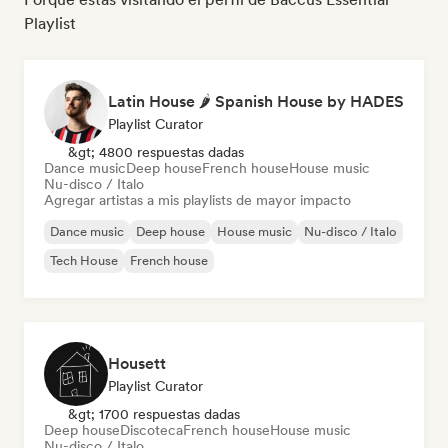
Playlist
Latin House 🌶 Spanish House by HADES
Playlist Curator
&gt; 4800 respuestas dadas
Dance music
Deep house
French house
House music
Nu-disco / Italo
Agregar artistas a mis playlists de mayor impacto
Dance music
Deep house
House music
Nu-disco / Italo
Tech House
French house
Housett
Playlist Curator
&gt; 1700 respuestas dadas
Deep house
Discoteca
French house
House music
Nu-disco / Italo