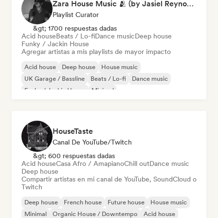
Zara House Music 🫂 (by Jasiel Reynoso)
Playlist Curator
&gt; 1700 respuestas dadas
Acid house
Beats / Lo-fi
Dance music
Deep house
Funky / Jackin House
Agregar artistas a mis playlists de mayor impacto
Acid house
Deep house
House music
UK Garage / Bassline
Beats / Lo-fi
Dance music
Funky / Jackin House
Minimal
HouseTaste
Canal De YouTube/Twitch
&gt; 600 respuestas dadas
Acid house
Casa Afro / Amapiano
Chill out
Dance music
Deep house
Compartir artistas en mi canal de YouTube, SoundCloud o
Twitch
Deep house
French house
Future house
House music
Minimal
Organic House / Downtempo
Acid house