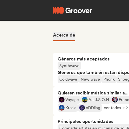
Acerca de
Géneros más aceptados
Synthwave
Géneros que también están dispue
Coldwave
New wave
Phonk
Shoe
Quieren recibir música similar a...
Voyage
A.L.I.S.O.N
Frenc
Krosia
oDDling
Ver todos +12
Principales oportunidades
Compartir artistas en mi canal de Yo