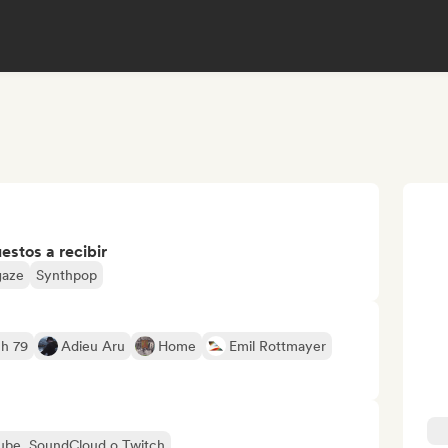
stos a recibir
gaze
Synthpop
h 79
Adieu Aru
Home
Emil Rottmayer
uTube, SoundCloud o Twitch