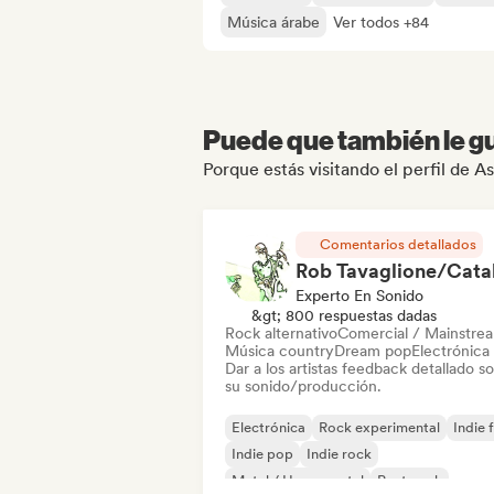
Música árabe
Ver todos +84
Puede que también le gu
Porque estás visitando el perfil de A
Comentarios detallados
Experto En Sonido
&gt; 800 respuestas dadas
Rock alternativo
Comercial / Mainstre
Música country
Dream pop
Electrónica
Dar a los artistas feedback detallado s
su sonido/producción.
Electrónica
Rock experimental
Indie 
Indie pop
Indie rock
Metal / Heavy metal
Post punk