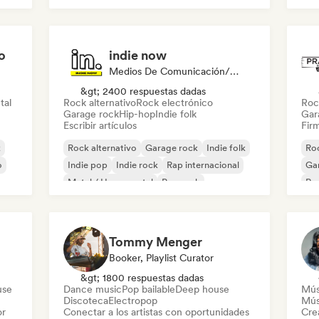
o
indie now
Medios De Comunicación/Periodista
&gt; 2400 respuestas dadas
tal
Rock alternativo
Rock electrónico
Roc
Garage rock
Hip-hop
Indie folk
Gar
Escribir artículos
Firm
k
Rock alternativo
Garage rock
Indie folk
Roc
o
Indie pop
Indie rock
Rap internacional
Ga
Metal / Heavy metal
Pop rock
Re
Tommy Menger
Booker, Playlist Curator
&gt; 1800 respuestas dadas
use
Dance music
Pop bailable
Deep house
Mús
Discoteca
Electropop
Mús
or
Conectar a los artistas con oportunidades
Cre