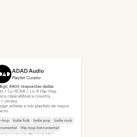
ADAD Audio
Playlist Curator
&gt; 4900 respuestas dadas
s / Lo-fi
Chill / Lo-fi Hip-Hop
ica clásica
Música country
l / Jersey
gar artistas a mis playlists de mayor
acto
p-hop
Indie folk
Indie pop
Indie rock
trumental
Hip-hop instrumental
 internacional
Rap en inglés