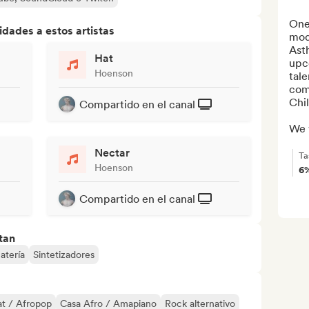
One 
dades a estos artistas
mod
Asth
Hat
upc
Hoenson
tale
com
Chil
Compartido en el canal
We w
Nectar
Ta
Hoenson
6
Compartido en el canal
tan
atería
Sintetizadores
t / Afropop
Casa Afro / Amapiano
Rock alternativo