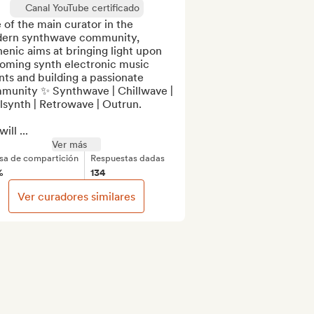
Canal YouTube certificado
of the main curator in the 
ern synthwave community, 
enic aims at bringing light upon 
oming synth electronic music 
nts and building a passionate 
munity ✨ Synthwave | Chillwave | 
lsynth | Retrowave | Outrun.

ill ...
Ver más
sa de compartición
Respuestas dadas
%
134
Ver curadores similares