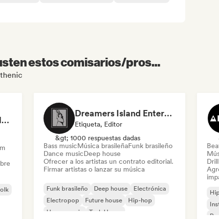
sten estos comisarios/pros...
sthenic
Dreamers Island Entertainment
Rob Tavaglione/Catalyst Recording
Etiqueta, Editor
&gt; 1000 respuestas dadas
Bass music
Música brasileña
Funk brasileño
Beat
am
Dance music
Deep house
Mús
Ofrecer a los artistas un contrato editorial.
Dril
obre
Firmar artistas o lanzar su música
Agre
imp
Funk brasileño
Deep house
Electrónica
folk
Hi
Electropop
Future house
Hip-hop
Ins
House music
Tech House
Rap