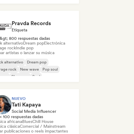
Pravda Records
Etiqueta
&gt; 800 respuestas dadas
k alternativo
Dream pop
Electrónica
age rock
Indie pop
ar artistas o lanzar su música
k alternativo
Dream pop
rage rock
New wave
Pop soul
ggae
Shoegaze
Soul
NUEVO
Tati Kapaya
Social Media Influencer
< 100 respuestas dadas
ica africana
Blues
Chill House
ica clásica
Comercial / Mainstream
ar publicaciones o reels impactantes