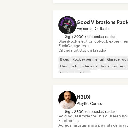
Rock & Roll / Rock clásico
Good Vibrations Radi
Emisoras De Radio
&gt; 2900 respuestas dadas
Blues
Rock electrónico
Rock experimen
Funk
Garage rock
Difundir artistas en la radio
Blues
Rock experimental
Garage roc
Hard rock
Indie rock
Rock progresiv
Rock psicodélico
Rock & Roll / Rock clásico
N3UX
Playlist Curator
&gt; 2800 respuestas dadas
Acid house
Ambiente
Chill out
Deep ho
Electrónica
Agregar artistas a mis playlists de may