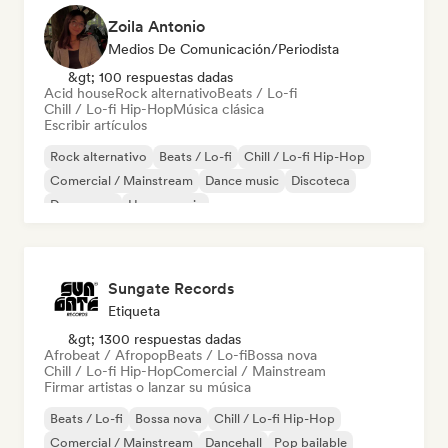
Zoila Antonio
Medios De Comunicación/Periodista
&gt; 100 respuestas dadas
Acid house
Rock alternativo
Beats / Lo-fi
Chill / Lo-fi Hip-Hop
Música clásica
Escribir artículos
Rock alternativo
Beats / Lo-fi
Chill / Lo-fi Hip-Hop
Comercial / Mainstream
Dance music
Discoteca
Dream pop
House music
Sungate Records
Etiqueta
&gt; 1300 respuestas dadas
Afrobeat / Afropop
Beats / Lo-fi
Bossa nova
Chill / Lo-fi Hip-Hop
Comercial / Mainstream
Firmar artistas o lanzar su música
Beats / Lo-fi
Bossa nova
Chill / Lo-fi Hip-Hop
Comercial / Mainstream
Dancehall
Pop bailable