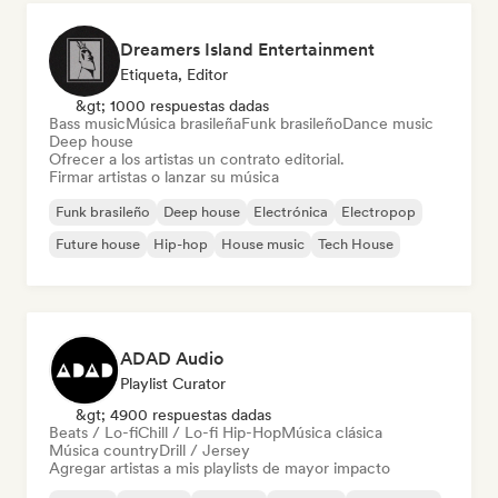
Dreamers Island Entertainment
Etiqueta, Editor
&gt; 1000 respuestas dadas
Bass music
Música brasileña
Funk brasileño
Dance music
Deep house
Ofrecer a los artistas un contrato editorial.
Firmar artistas o lanzar su música
Funk brasileño
Deep house
Electrónica
Electropop
Future house
Hip-hop
House music
Tech House
ADAD Audio
Playlist Curator
&gt; 4900 respuestas dadas
Beats / Lo-fi
Chill / Lo-fi Hip-Hop
Música clásica
Música country
Drill / Jersey
Agregar artistas a mis playlists de mayor impacto