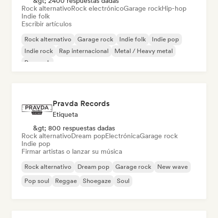
&gt; 2400 respuestas dadas
Rock alternativo
Rock electrónico
Garage rock
Hip-hop
Indie folk
Escribir artículos
Rock alternativo
Garage rock
Indie folk
Indie pop
Indie rock
Rap internacional
Metal / Heavy metal
Pop rock
Pravda Records
Etiqueta
&gt; 800 respuestas dadas
Rock alternativo
Dream pop
Electrónica
Garage rock
Indie pop
Firmar artistas o lanzar su música
Rock alternativo
Dream pop
Garage rock
New wave
Pop soul
Reggae
Shoegaze
Soul