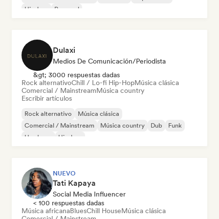
Hip-hop
Pop soul
Dulaxi
Medios De Comunicación/Periodista
&gt; 3000 respuestas dadas
Rock alternativo
Chill / Lo-fi Hip-Hop
Música clásica
Comercial / Mainstream
Música country
Escribir artículos
Rock alternativo
Música clásica
Comercial / Mainstream
Música country
Dub
Funk
Hardcore
Hip-hop
NUEVO
Tati Kapaya
Social Media Influencer
< 100 respuestas dadas
Música africana
Blues
Chill House
Música clásica
Comercial / Mainstream