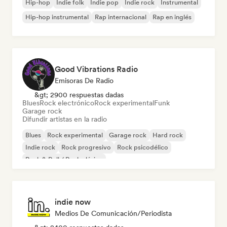
Hip-hop
Indie folk
Indie pop
Indie rock
Instrumental
Hip-hop instrumental
Rap internacional
Rap en inglés
Good Vibrations Radio
Emisoras De Radio
&gt; 2900 respuestas dadas
Blues
Rock electrónico
Rock experimental
Funk
Garage rock
Difundir artistas en la radio
Blues
Rock experimental
Garage rock
Hard rock
Indie rock
Rock progresivo
Rock psicodélico
Rock & Roll / Rock clásico
indie now
Medios De Comunicación/Periodista