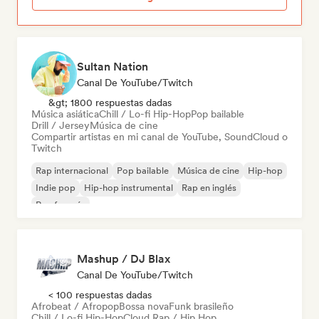
Sultan Nation
Canal De YouTube/Twitch
&gt; 1800 respuestas dadas
Música asiática
Chill / Lo-fi Hip-Hop
Pop bailable
Drill / Jersey
Música de cine
Compartir artistas en mi canal de YouTube, SoundCloud o
Twitch
Rap internacional
Pop bailable
Música de cine
Hip-hop
Indie pop
Hip-hop instrumental
Rap en inglés
Rap francés
Mashup / DJ Blax
Canal De YouTube/Twitch
< 100 respuestas dadas
Afrobeat / Afropop
Bossa nova
Funk brasileño
Chill / Lo-fi Hip-Hop
Cloud Rap / Hip Hop