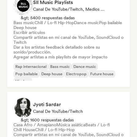
Sll Music Playlists
Canal De YouTube/Twitch, Medios De Comunicación/Periodista, Playlist Curator, Experto En Sonido
&gt; 5400 respuestas dadas
Bass music
Chill / Lo-fi Hip-Hop
Dance music
Pop bailable
Deep house
Escribir artículos
Compartir artistas en mi canal de YouTube, SoundCloud o
Twitch
Dar a los artistas feedback detallado sobre su
sonido/producción.
Agregar artistas a mis playlists de mayor impacto
Rap internacional
Bass music
Dance music
Pop bailable
Deep house
Electropop
Future house
Hip-hop
Jyoti Sardar
Canal De YouTube/Twitch
&gt; 1600 respuestas dadas
Casa Afro / Amapiano
Música asiática
Beats / Lo-fi
Chill House
Chill / Lo-fi Hip-Hop
Compartir artistas en mi canal de YouTube, SoundCloud o