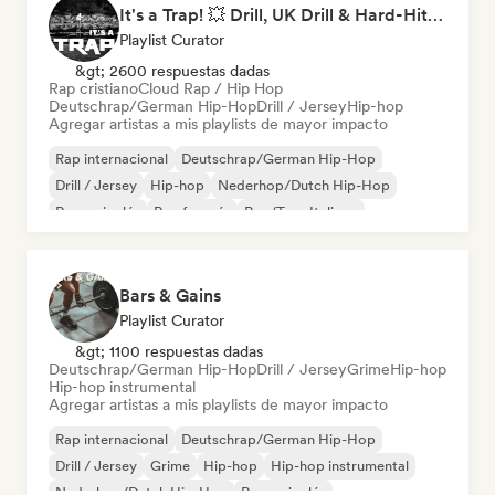
It's a Trap! 💥 Drill, UK Drill & Hard-Hitting Trap
Playlist Curator
&gt; 2600 respuestas dadas
Rap cristiano
Cloud Rap / Hip Hop
Deutschrap/German Hip-Hop
Drill / Jersey
Hip-hop
Agregar artistas a mis playlists de mayor impacto
Rap internacional
Deutschrap/German Hip-Hop
Drill / Jersey
Hip-hop
Nederhop/Dutch Hip-Hop
Rap en inglés
Rap francés
Rap/Trap Italiano
Bars & Gains
Playlist Curator
&gt; 1100 respuestas dadas
Deutschrap/German Hip-Hop
Drill / Jersey
Grime
Hip-hop
Hip-hop instrumental
Agregar artistas a mis playlists de mayor impacto
Rap internacional
Deutschrap/German Hip-Hop
Drill / Jersey
Grime
Hip-hop
Hip-hop instrumental
Nederhop/Dutch Hip-Hop
Rap en inglés