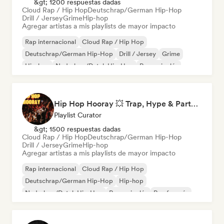
&gt; 1200 respuestas dadas
Cloud Rap / Hip Hop
Deutschrap/German Hip-Hop
Drill / Jersey
Grime
Hip-hop
Agregar artistas a mis playlists de mayor impacto
Rap internacional
Cloud Rap / Hip Hop
Deutschrap/German Hip-Hop
Drill / Jersey
Grime
Hip-hop
Nederhop/Dutch Hip-Hop
Rap en inglés
Hip Hop Hooray 💥 Trap, Hype & Party Rap Bangers
Playlist Curator
&gt; 1500 respuestas dadas
Cloud Rap / Hip Hop
Deutschrap/German Hip-Hop
Drill / Jersey
Grime
Hip-hop
Agregar artistas a mis playlists de mayor impacto
Rap internacional
Cloud Rap / Hip Hop
Deutschrap/German Hip-Hop
Hip-hop
Nederhop/Dutch Hip-Hop
Rap en inglés
Rap francés
Rap/Trap Italiano