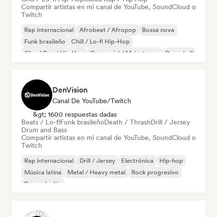
Compartir artistas en mi canal de YouTube, SoundCloud o
Twitch
Rap internacional
Afrobeat / Afropop
Bossa nova
Funk brasileño
Chill / Lo-fi Hip-Hop
Cloud Rap / Hip Hop
Comercial / Mainstream
Dancehall
DenVision
Canal De YouTube/Twitch
&gt; 1600 respuestas dadas
Beats / Lo-fi
Funk brasileño
Death / Thrash
Drill / Jersey
Drum and Bass
Compartir artistas en mi canal de YouTube, SoundCloud o
Twitch
Rap internacional
Drill / Jersey
Electrónica
Hip-hop
Música latina
Metal / Heavy metal
Rock progresivo
Rap en inglés