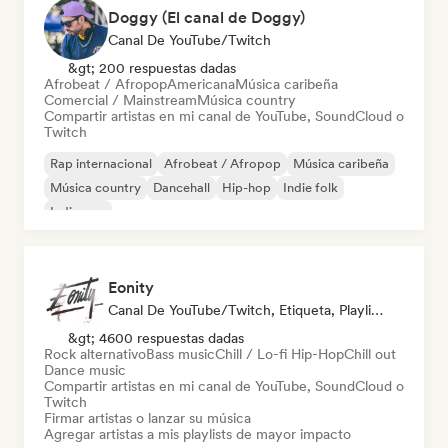
Doggy (El canal de Doggy)
Canal De YouTube/Twitch
&gt; 200 respuestas dadas
Afrobeat / Afropop
Americana
Música caribeña
Comercial / Mainstream
Música country
Compartir artistas en mi canal de YouTube, SoundCloud o
Twitch
Rap internacional
Afrobeat / Afropop
Música caribeña
Música country
Dancehall
Hip-hop
Indie folk
Indie pop
Eonity
Canal De YouTube/Twitch, Etiqueta, Playlist Curator
&gt; 4600 respuestas dadas
Rock alternativo
Bass music
Chill / Lo-fi Hip-Hop
Chill out
Dance music
Compartir artistas en mi canal de YouTube, SoundCloud o
Twitch
Firmar artistas o lanzar su música
Agregar artistas a mis playlists de mayor impacto