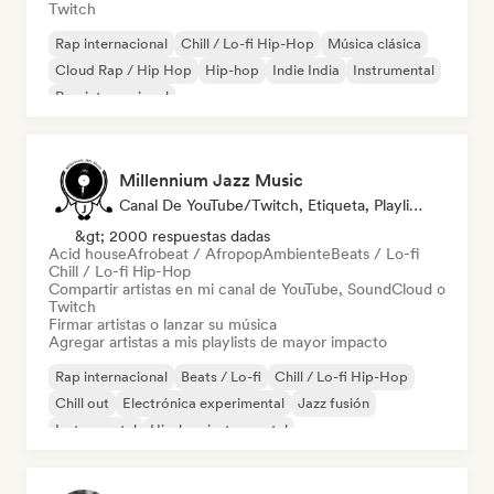
Twitch
Rap internacional
Chill / Lo-fi Hip-Hop
Música clásica
Cloud Rap / Hip Hop
Hip-hop
Indie India
Instrumental
Pop internacional
Millennium Jazz Music
Canal De YouTube/Twitch, Etiqueta, Playlist Curator
&gt; 2000 respuestas dadas
Acid house
Afrobeat / Afropop
Ambiente
Beats / Lo-fi
Chill / Lo-fi Hip-Hop
Compartir artistas en mi canal de YouTube, SoundCloud o
Twitch
Firmar artistas o lanzar su música
Agregar artistas a mis playlists de mayor impacto
Rap internacional
Beats / Lo-fi
Chill / Lo-fi Hip-Hop
Chill out
Electrónica experimental
Jazz fusión
Instrumental
Hip-hop instrumental