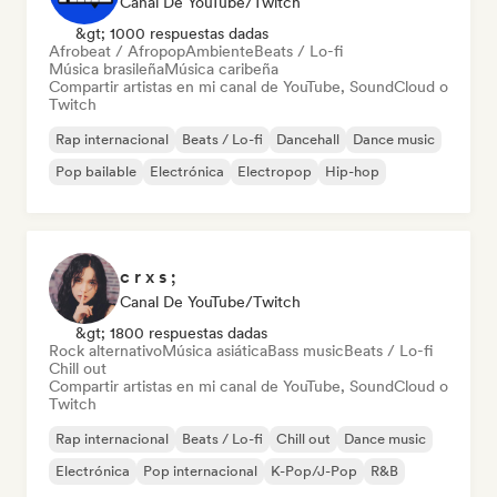
Canal De YouTube/Twitch
&gt; 1000 respuestas dadas
Afrobeat / Afropop
Ambiente
Beats / Lo-fi
Música brasileña
Música caribeña
Compartir artistas en mi canal de YouTube, SoundCloud o
Twitch
Rap internacional
Beats / Lo-fi
Dancehall
Dance music
Pop bailable
Electrónica
Electropop
Hip-hop
c r x s ;
Canal De YouTube/Twitch
&gt; 1800 respuestas dadas
Rock alternativo
Música asiática
Bass music
Beats / Lo-fi
Chill out
Compartir artistas en mi canal de YouTube, SoundCloud o
Twitch
Rap internacional
Beats / Lo-fi
Chill out
Dance music
Electrónica
Pop internacional
K-Pop/J-Pop
R&B