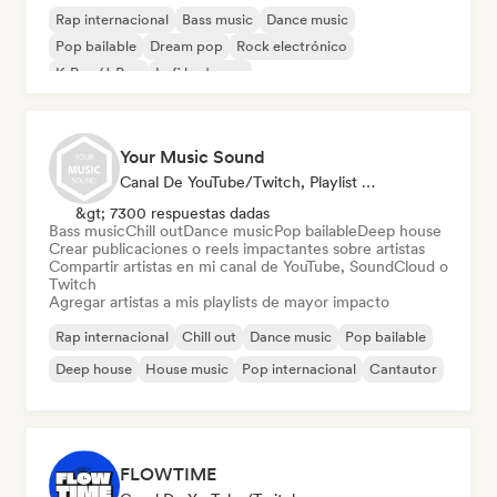
Rap internacional
Bass music
Dance music
Pop bailable
Dream pop
Rock electrónico
K-Pop/J-Pop
Lofi bedroom
Your Music Sound
Canal De YouTube/Twitch, Playlist Curator, Social Media Influencer
&gt; 7300 respuestas dadas
Bass music
Chill out
Dance music
Pop bailable
Deep house
Crear publicaciones o reels impactantes sobre artistas
Compartir artistas en mi canal de YouTube, SoundCloud o
Twitch
Agregar artistas a mis playlists de mayor impacto
Rap internacional
Chill out
Dance music
Pop bailable
Deep house
House music
Pop internacional
Cantautor
FLOWTIME