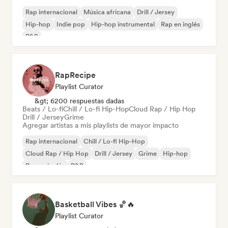
Rap internacional
Música africana
Drill / Jersey
Hip-hop
Indie pop
Hip-hop instrumental
Rap en inglés
R&B
RapRecipe
Playlist Curator
&gt; 6200 respuestas dadas
Beats / Lo-fi
Chill / Lo-fi Hip-Hop
Cloud Rap / Hip Hop
Drill / Jersey
Grime
Agregar artistas a mis playlists de mayor impacto
Rap internacional
Chill / Lo-fi Hip-Hop
Cloud Rap / Hip Hop
Drill / Jersey
Grime
Hip-hop
Rap en inglés
R&B
Basketball Vibes 🏀🔥
Playlist Curator