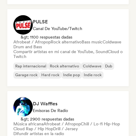
PULSE
Canal De YouTube/Twitch
&gt; 1100 respuestas dadas
Afrobeat / Afropop
Rock alternativo
Bass music
Coldwave
Drum and Bass
Compartir artistas en mi canal de YouTube, SoundCloud o
Twitch
Rap internacional
Rock alternativo
Coldwave
Dub
Garage rock
Hard rock
Indie pop
Indie rock
DJ Waffles
Emisoras De Radio
&gt; 2900 respuestas dadas
Música africana
Afrobeat / Afropop
Chill / Lo-fi Hip-Hop
Cloud Rap / Hip Hop
Drill / Jersey
Difundir artistas en la radio